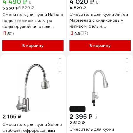
4 490 ₽
4 020 ₽
4 529 ₽
5 250 ₽
5 829 ₽
Смеситель для кухни Антей
Смеситель для кухни Haiba с
Мармелад с силиконовым
подключением фильтра
изливом, белый,
воды оружейная сталь
нержавеющая сталь 1/10
HB43829-3
4.9
(97)
5
(1)
572571-ANT
В корзину
В корзину
-5%
2 395 ₽
2 165 ₽
2 510 ₽
Смеситель для кухни Solone
Смеситель для кухни
с гибким гофрированным