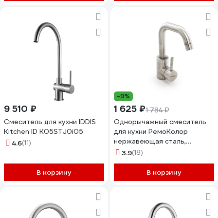
-9%
9 510 ₽
1 625 ₽
1 784 ₽
Смеситель для кухни IDDIS
Однорычажный смеситель
Kitchen ID K05STJ0i05
для кухни РемоКолор
нержавеющая сталь,
4.6
(11)
картридж 40 мм 67-0-781
3.9
(18)
В корзину
В корзину