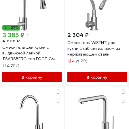
-27%
3 365 ₽
2 304 ₽
4 606 ₽
Смеситель WISENT для
Смеситель для кухни с
кухни с гибким изливом из
выдвижной лейкой
нержавеющей стали
TSARSBERG тип ГОСТ См-
W74004-9
4.7
(129)
МОЦБИвА TSB-123-001
4.7
(17)
В корзину
В корзину