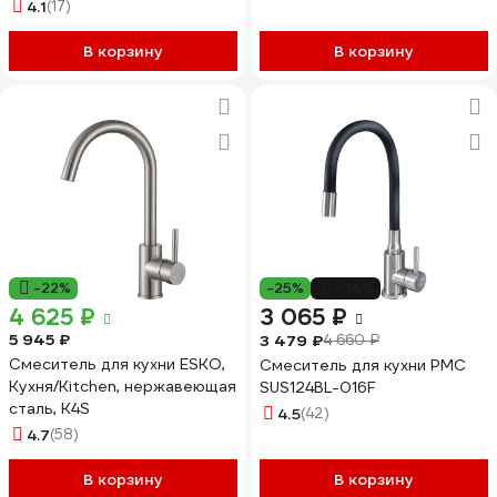
3BL
4.1
(17)
В корзину
В корзину
-22%
-25%
-34%
4 625 ₽
3 065 ₽
5 945 ₽
3 479 ₽
4 660 ₽
Смеситель для кухни ESKO,
Смеситель для кухни РМС
Кухня/Kitchen, нержавеющая
SUS124BL-016F
сталь, K4S
4.5
(42)
4.7
(58)
В корзину
В корзину