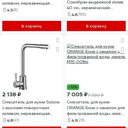
СоюзКран выдвижной излив
изливом, нержавеющая
40 см., керамический
сталь EZA4-A090
4.5
(8)
картридж 35 мм.,
4.6
(186)
нержавеющая сталь SS01-
E132 567-093
В корзину
В корзину
-12%
2 138 ₽
7 005 ₽
7 990 ₽
Смеситель для кухни Solone
Смеситель для кухни
с высоким поворотным
ORANGE Бони с каналом для
изливом, нержавеющая
фильтрованной воды, никель
сталь EZA4-B090
M15-008ni
4.8
(41)
4.9
(28)