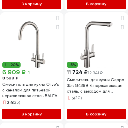
В корзину
В корзину
-20%
-5%
6 909 ₽
11 724 ₽
12 341 ₽
8 589 ₽
Смеситель для кухни Gappo
Смеситель для кухни Olive's
35к G4399-4 нержавеющая
с каналом для питьевой
сталь, с выходом для
нержавеющая сталь BALEAR
питьевого фильтра 547650
5
(20)
13445BL
3.9
(25)
В корзину
В корзину