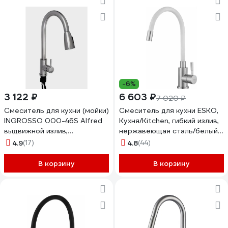
-6%
3 122 ₽
6 603 ₽
7 020 ₽
Смеситель для кухни (мойки)
Смеситель для кухни ESKO,
INGROSSO 000-46S Alfred
Кухня/Kitchen, гибкий излив,
выдвижной излив,
нержавеющая сталь/белый,
нержавеющая сталь,
K44SW
4.9
(17)
4.8
(44)
картридж 35 мм, гайка
УТ-00042488
В корзину
В корзину