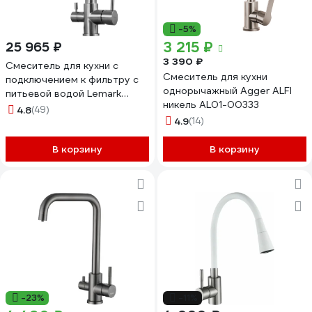
-5%
3 215 ₽
25 965 ₽
3 390 ₽
Смеситель для кухни с
Смеситель для кухни
подключением к фильтру с
однорычажный Agger ALFI
питьевой водой Lemark
никель AL01-00333
Expert LM5061S
4.8
(49)
4.9
(14)
В корзину
В корзину
-23%
-11%