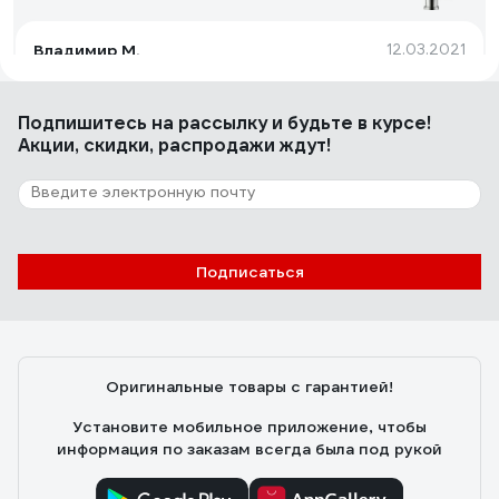
Владимир М.
12.03.2021
Дизайн, материал,функционал.
Подпишитесь
на рассылку
и будьте в курсе!
Акции, скидки, распродажи ждут!
83 отзыва
Отзыв о Ledeme с выходом питьевой
воды картридж диаметр 35мм, черный-
матовый
Алексей Х.
19.02.2021
Подписаться
Идеально работает монтируется просто
Оригинальные товары с гарантией!
Установите мобильное приложение, чтобы
информация по заказам всегда была под рукой