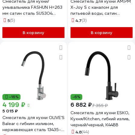
Смеситель для кухни/
Смеситель для кухни AM.PM
умывальника FASHUN H=263
X-Joy S с каналом для
мм сатин сталь SUS304
питьевой воды, сатин
A54001N-1
F85B07711
5
(5)
4.7
(3)
В корзину
В корзину
-16%
-6%
4 199 ₽
6 882 ₽
7 355 ₽
5 015 ₽
Смеситель для кухни ESKO,
Смеситель для кухни OLIVE'S
Кухня/Kitchen, гибкий излив,
Balear с гибким изливом,
черный/черный, K44BB
нержавеющая сталь 13435-
4.8
(44)