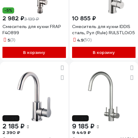
-5%
2 982 ₽
10 855 ₽
3 139 ₽
Смеситель для кухни FRAP
Смеситель для кухни IDDIS
F40899
сталь, Рул (Rule) RULSTL0i05
5
(3)
4.9
(50)
В корзину
В корзину
-9%
-3%
2 185 ₽
9 185 ₽
2 390 ₽
9 449 ₽