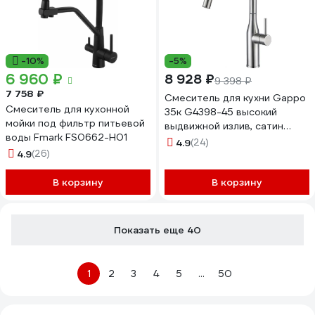
-10%
-5%
6 960 ₽
8 928 ₽
9 398 ₽
7 758 ₽
Смеситель для кухни Gappo
Смеситель для кухонной
35к G4398-45 высокий
мойки под фильтр питьевой
выдвижной излив, сатин
воды Fmark FS0662-H01
547118
4.9
(24)
4.9
(26)
В корзину
В корзину
Показать еще 40
1
2
3
4
5
...
50