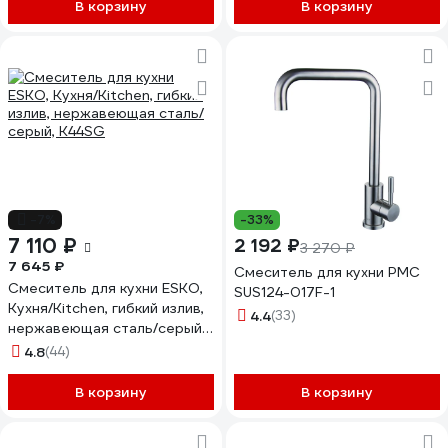
В корзину
В корзину
-7%
-33%
7 110 ₽
2 192 ₽
3 270 ₽
7 645 ₽
Смеситель для кухни РМС
Смеситель для кухни ESKO,
SUS124-017F-1
Кухня/Kitchen, гибкий излив,
4.4
(33)
нержавеющая сталь/серый,
K44SG
4.8
(44)
В корзину
В корзину