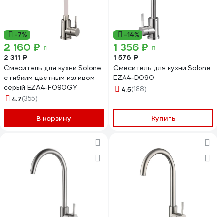
-7%
-14%
2 160 ₽
1 356 ₽
2 311 ₽
1 576 ₽
Смеситель для кухни Solone
Смеситель для кухни Solone
с гибким цветным изливом
EZA4-D090
серый EZA4-F090GY
4.5
(188)
4.7
(355)
В корзину
Купить