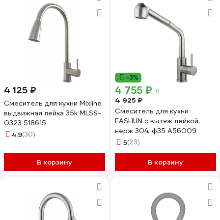
-3%
4 755 ₽
4 125 ₽
4 925 ₽
Смеситель для кухни Mixline
Смеситель для кухни
выдвижная лейка 35k MLSS-
FASHUN с вытяж лейкой,
0323 518615
нерж 304, ф35 A56009
4.9
(30)
5
(23)
В корзину
В корзину