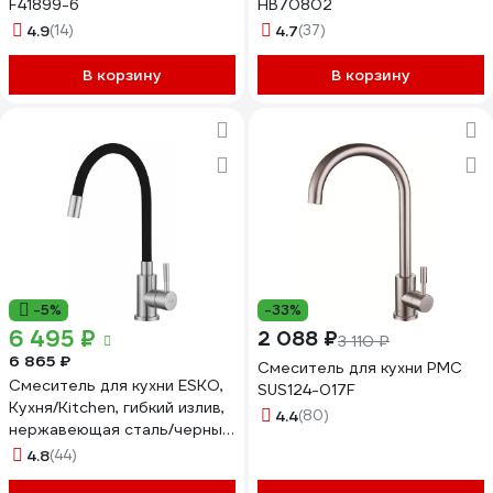
F41899-6
HB70802
4.9
(14)
4.7
(37)
В корзину
В корзину
-5%
-33%
6 495 ₽
2 088 ₽
3 110 ₽
6 865 ₽
Смеситель для кухни РМС
Смеситель для кухни ESKO,
SUS124-017F
Кухня/Kitchen, гибкий излив,
4.4
(80)
нержавеющая сталь/черный,
K44SB
4.8
(44)