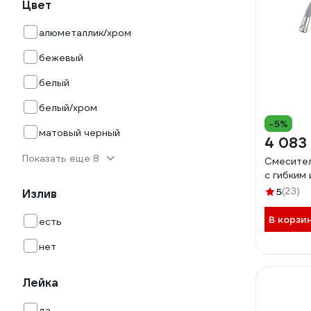
Цвет
алюметаллик/хром
бежевый
белый
белый/хром
-5%
матовый черный
4 083
Показать еще 8
Смесител
с гибким
5
(23)
Излив
В корзи
есть
нет
Лейка
да