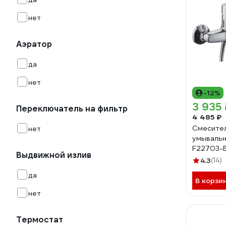
нет
Аэратор
да
нет
-12%
3 935 
Переключатель на фильтр
4 485 ₽
Смесител
нет
умывальн
F22703-B
Выдвижной излив
4.3
(14)
да
В корзи
нет
Термостат