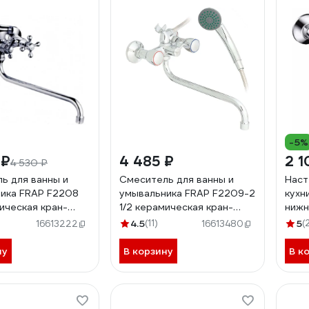
-5%
 ₽
4 485 ₽
2 1
4 530 ₽
ь для ванны и
Смеситель для ванны и
Наст
а FRAP F2208
умывальника FRAP F2209-2
кухн
мическая кран-
1/2 керамическая кран-
нижн
аровой
букса, картриджный
4.5
(11)
5
(
16613222
16613480
атель, крест
переключатель 512657
ну
В корзину
В к