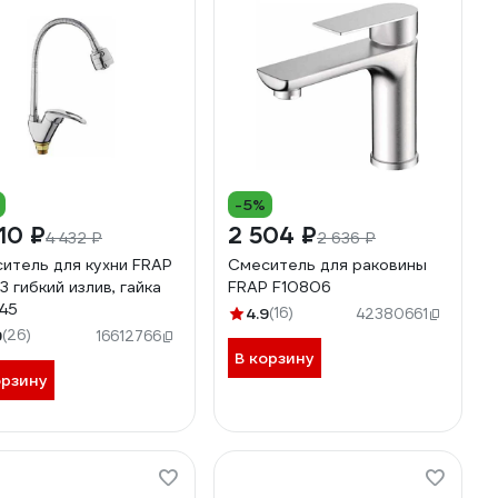
-5%
10 ₽
2 504 ₽
4 432 ₽
2 636 ₽
итель для кухни FRAP
Смеситель для раковины
3 гибкий излив, гайка
FRAP F10806
45
4.9
(16)
42380661
9
(26)
16612766
В корзину
орзину