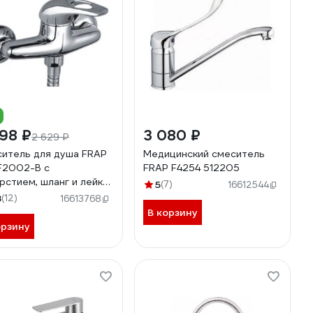
98 ₽
3 080 ₽
2 629 ₽
итель для душа FRAP
Медицинский смеситель
F2002-B с
FRAP F4254 512205
рстием, шланг и лейка
5
(7)
16612544
517054
8
(12)
16613768
В корзину
орзину