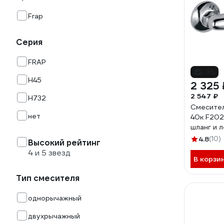
Frap
Серия
FRAP
-9%
H45
2 325 
2 547 ₽
H732
Смесител
нет
40к F202
шланг и 
4.8
(10)
Высокий рейтинг
4 и 5 звезд
В корзи
Тип смесителя
однорычажный
двухрычажный