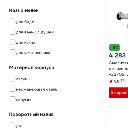
Назначение
для биде
для ванны с душем
для кухни
-5%
для умывальника
4 283
Смесител
Материал корпуса
с изливо
F22702-
латунь
4.8
(17)
нержавеющая сталь
В корзи
силумин
Поворотный излив
да