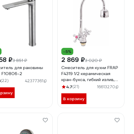
-5%
58 ₽
2 869 ₽
3 851 ₽
3 020 ₽
итель для раковины
Смеситель для кухни FRAP
 F10806-2
F4319 1/2 керамическая
кран-букса, гибкий излив,
8
(22)
42377361
гайка 535433
4.7
(21)
16613270
орзину
В корзину