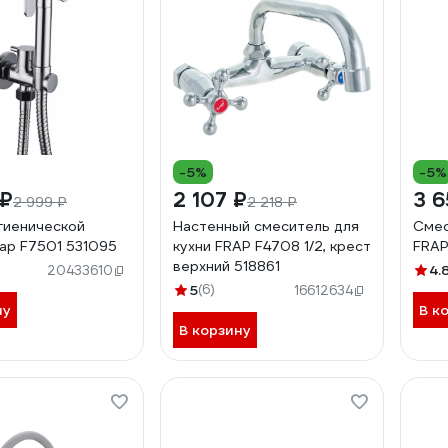
-5%
-5%
 ₽
2 107 ₽
3 6
2 999 ₽
2 218 ₽
игиенической
Настенный смеситель для
Смес
rap F7501 531095
кухни FRAP F4708 1/2, крест
FRAP
верхний 518861
4.
20433610
5
(6)
16612634
ну
В к
В корзину