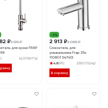
-5%
82 ₽
2 913 ₽
3 139 ₽
3 066 ₽
итель для кухни FRAP
Смеситель для
899
умывальника Frap 35к
f10801 547413
3)
42379977
4.8
(45)
26507324
орзину
В корзину