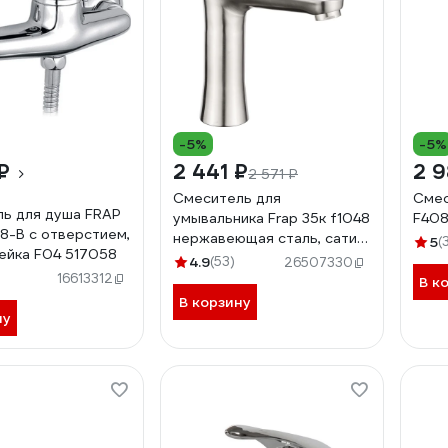
-5%
-5%
₽
2 441 ₽
2 9
2 571 ₽
Смеситель для
Смес
ь для душа FRAP
умывальника Frap 35к f1048
F40
8-B с отверстием,
нержавеющая сталь, сатин
5
(
лейка F04 517058
544719
4.9
(53)
26507330
16613312
В к
В корзину
ну