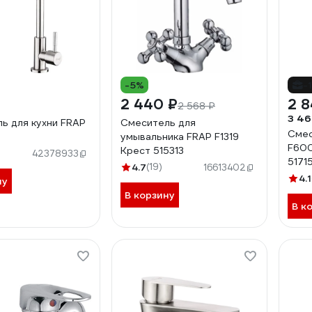
-5%
-
₽
2 440 ₽
2 8
2 568 ₽
3 46
ь для кухни FRAP
Смеситель для
Смес
умывальника FRAP F1319
F600
Крест 515313
42378933
5171
4.7
(19)
16613402
4.1
ну
В корзину
В к