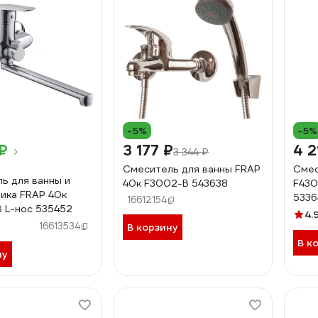
-5%
-5%
₽
3 177 ₽
4 2
3 344 ₽
Смеситель для ванны FRAP
Смес
ь для ванны и
40к F3002-B 543638
F430
ика FRAP 40к
5336
16612154
 L-нос 535452
4.
16613534
В корзину
В к
ну