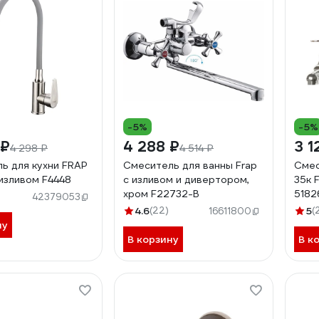
-5%
-5%
 ₽
4 288 ₽
3 1
4 298 ₽
4 514 ₽
ь для кухни FRAP
Смеситель для ванны Frap
Смес
 изливом F4448
с изливом и дивертором,
35к 
хром F22732-B
5182
42379053
4.6
(22)
5
(
16611800
ну
В корзину
В к