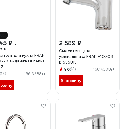
18%
45 ₽
2 589 ₽
2 ₽
Смеситель для
итель для кухни FRAP
умывальника FRAP F10703-
2-B выдвижная лейка
B 535813
57
4.6
(13)
16614308
(12)
16613288
В корзину
орзину