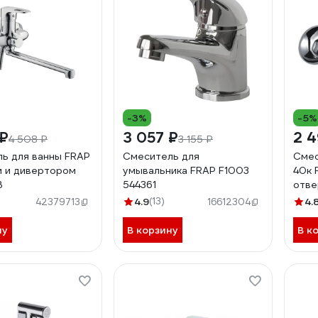
-3%
-5%
 ₽
3 057 ₽
2 4
4 508 ₽
3 155 ₽
ь для ванны FRAP
Смеситель для
Смес
м и дивертором
умывальника FRAP F1003
40к 
B
544361
отве
F04 
4.9
(13)
4.
42379713
16612304
ну
В корзину
В к