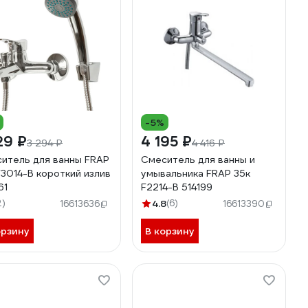
-5%
29 ₽
4 195 ₽
3 294 ₽
4 416 ₽
итель для ванны FRAP
Смеситель для ванны и
F3014-B короткий излив
умывальника FRAP 35к
61
F2214-B 514199
2)
4.8
(6)
16613636
16613390
орзину
В корзину