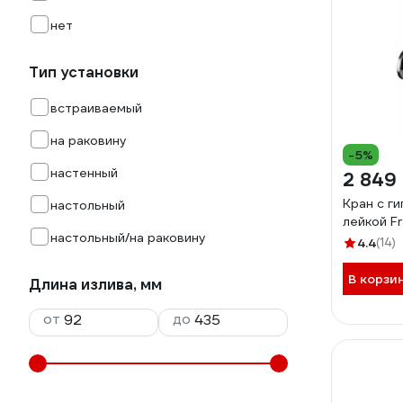
нет
Тип установки
встраиваемый
на раковину
-5%
настенный
2 849
Кран с г
настольный
лейкой F
настольный/на раковину
4.4
(14)
В корзи
Длина излива, мм
от
до