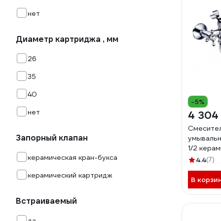
нет
Диаметр картриджа , мм
26
35
40
-5%
нет
4 304
Смесител
Запорный клапан
умывальник
1/2 кера
керамическая кран-букса
букса, ш
4.4
(7)
переключ
керамический картридж
509239
В корзи
Встраиваемый
да