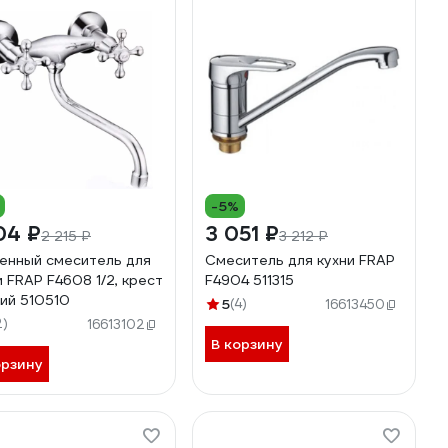
-5%
04 ₽
3 051 ₽
2 215 ₽
3 212 ₽
енный смеситель для
Смеситель для кухни FRAP
и FRAP F4608 1/2, крест
F4904 511315
ий 510510
5
(4)
16613450
2)
16613102
В корзину
орзину