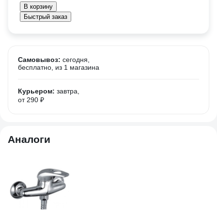
В корзину
Быстрый заказ
Самовывоз:
сегодня,
бесплатно
, из 1 магазина
Курьером:
завтра,
от 290 ₽
Аналоги
-
2 
2 
См
и 