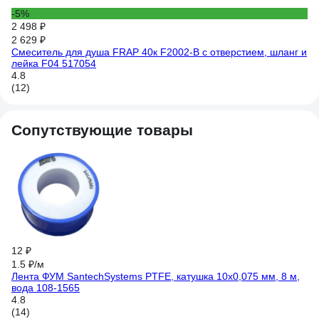
5
-5%
(6
2 498 ₽
2 629 ₽
Смеситель для душа FRAP 40к F2002-B с отверстием, шланг и
лейка F04 517054
4.8
(12)
Сопутствующие товары
12 ₽
19
Ка
1.5 ₽/м
4.
Лента ФУМ SantechSystems PTFE, катушка 10х0,075 мм, 8 м,
(6
вода 108-1565
4.8
(14)