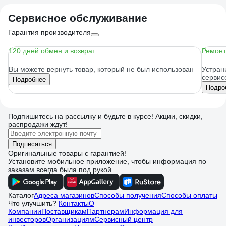
Сервисное обслуживание
Гарантия производителя
120 дней обмен и возврат
Ремонт
Вы можете вернуть товар, который не был использован
Устран
сервис
Подробнее
Подро
Подпишитесь
на рассылку
и будьте в курсе! Акции, скидки,
распродажи ждут!
Подписаться
Оригинальные товары с гарантией!
Установите мобильное приложение, чтобы информация по
заказам всегда была под рукой
Каталог
Адреса магазинов
Способы получения
Способы оплаты
Что улучшить?
Контакты
О
Компании
Поставщикам
Партнерам
Информация для
инвесторов
Организациям
Сервисный центр