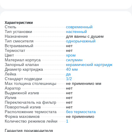
Характеристики
Стиль
современный
Тип установки
настенный
Назначение
для ванны с душем
Тип смесителя
однорычажный
Встраиваемый
нет
Термостат
нет
Цвет
хром
Материал корпуса
силумин
Запорный клапан
керамический картридж
Диаметр картриджа
40 мм
Лейка
да
Стандарт подводки
1/2
Мах толщина столешницы
не применимо мм
Аэратор
нет
Выдвижной излив
нет
Излив
нет
Переключатель на фильтр
нет
Поворотный излив
нет
Расположение термостата
без термостата
Форма маховиков
не применимо
Количество режимов лейки
1
Гарантия производителя