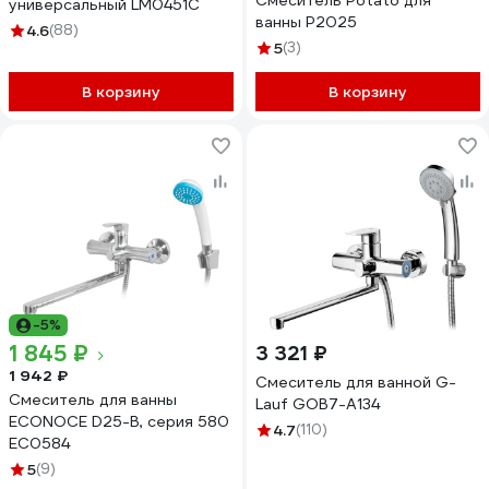
Смеситель Potato для
универсальный LM0451C
ванны P2025
4.6
(88)
5
(3)
В корзину
В корзину
-5%
1 845 ₽
3 321 ₽
1 942 ₽
Смеситель для ванной G-
Смеситель для ванны
Lauf GOB7-A134
ECONOCE D25-B, серия 580
4.7
(110)
EC0584
5
(9)