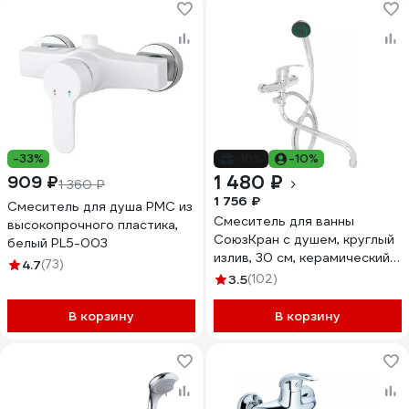
-33%
-16%
-10%
1 480 ₽
909 ₽
1 360 ₽
1 756 ₽
Смеситель для душа РМС из
Смеситель для ванны
высокопрочного пластика,
СоюзКран с душем, круглый
белый PL5-003
излив, 30 см, керамический
4.7
(73)
картридж 35 мм, хром SK08-
3.5
(102)
S102 566-383
В корзину
В корзину