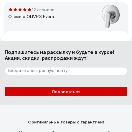
12 отзывов
Отзыв о OLIVE'S Evora
Андрей
22.03.2023
Отличное качество, даже декоративная накладка
Подпишитесь
на рассылку
и будьте в курсе!
толщиной с миллиметр, а не из фольги, как обычно.
Акции, скидки, распродажи ждут!
6 отзывов
Отзыв о Oras Polara 1447Y
Подписаться
Михалева Александра
16.02.2021
К самому смесителю претензий нет .Шланг сделан не
из металла и пока очень твердый(
Оригинальные товары с гарантией!