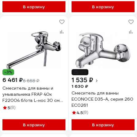
В корзину
В корзину
-3%
-6%
1 535 ₽
6 461 ₽
6 668 ₽
1 630 ₽
Смеситель для ванны и
Смеситель для ванны
умывальника FRAP 40к
ECONOCE D35-A, серия 260
F22004 б/отв L-нос 30 см
EC0261
531230
5
(8)
4.5
(8)
В корзину
В корзину