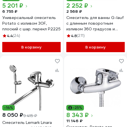
5 201 ₽
2 252 ₽
6 755 ₽
2 568 ₽
Универсальный смеситель
Смеситель для ванны G-lauf
Potato с изливом 30F,
с длинным поворотным
плоский с шар. перекл P2225
изливом 360 градусов и
душевой лейкой, хром KLO6-
4.4
(24)
4.8
(211)
A048
В корзину
В корзину
-14%
-25%
8 343 ₽
8 050 ₽
9 415 ₽
11 146 ₽
Смеситель Lemark Linara