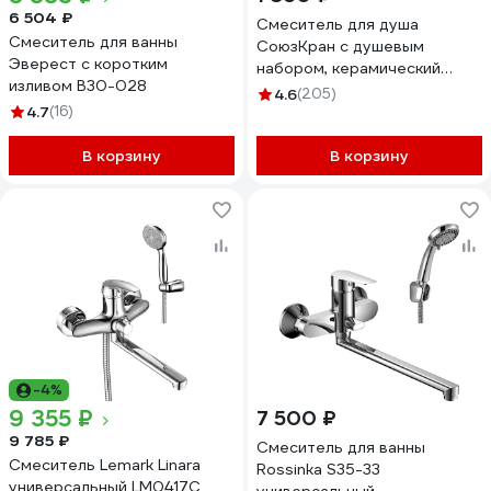
6 504 ₽
Смеситель для душа
Смеситель для ванны
СоюзКран с душевым
Эверест с коротким
набором, керамический
изливом B30-028
картридж 40 мм, хром, цинк
4.6
(205)
4.7
(16)
SК04-N112 567-106
В корзину
В корзину
-4%
9 355 ₽
7 500 ₽
9 785 ₽
Смеситель для ванны
Смеситель Lemark Linara
Rossinka S35-33
универсальный LM0417C