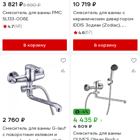
3 821 ₽
10 719 ₽
5 690 ₽
Смеситель для ванны РМС
Смеситель для ванны с
SL133-006E
керамическим дивертором
IDDIS Зодиак (Zodiac), ,
4.7
(48)
ZODSB02i02
4.6
(67)
В корзину
В корзину
-4%
4 435 ₽
2 760 ₽
4 609 ₽
Смеситель для ванны G-lauf
Смеситель для ванны
с поворотным изливом и
OLIVE'S Olisan Profi с