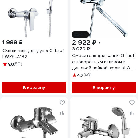
-5%
2 922 ₽
1 989 ₽
3 070 ₽
Смеситель для душа G-Lauf
Смеситель для ванны G-lauf
LWZ5-A182
с поворотным изливом и
4.8
(50)
душевой лейкой, хром KLO7-
A048
4.7
(40)
В корзину
В корзину