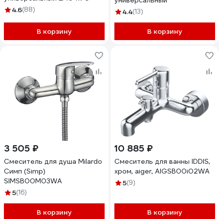
универсальный
4.6
(88)
4.4
(13)
В корзину
В корзину
3 505 ₽
10 885 ₽
Смеситель для душа Milardo
Смеситель для ванны IDDIS,
Симп (Simp)
хром, aiger, AIGSB00i02WA
SIMSB00M03WA
5
(9)
5
(16)
В корзину
В корзину