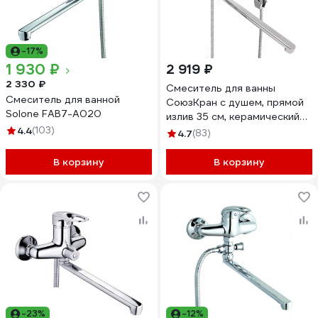
-17%
1 930 ₽
2 919 ₽
2 330 ₽
Смеситель для ванны
Смеситель для ванной
СоюзКран с душем, прямой
Solone FAB7-A020
излив 35 см, керамический
4.4
(103)
картридж 40 мм SK08-P114
4.7
(83)
567-099
В корзину
В корзину
-23%
-12%