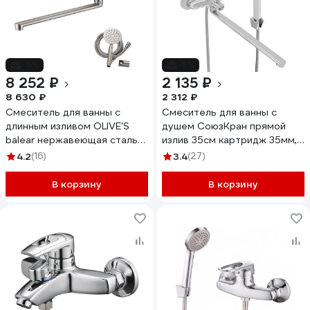
-4%
-8%
8 252 ₽
2 135 ₽
8 630 ₽
2 312 ₽
Смеситель для ванны с
Смеситель для ванны с
длинным изливом OLIVE'S
душем СоюзКран прямой
balear нержавеющая сталь
излив 35см картридж 35мм,
13221BL
SK08-P109 553-065
4.2
(16)
3.4
(27)
В корзину
В корзину