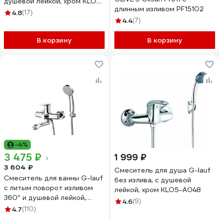
душевой лейкой, хром KLO6-
длинным изливом PF15102
C048
4.8
(17)
4.4
(7)
В корзину
В корзину
-4%
3 475 ₽
1 999 ₽
3 604 ₽
Смеситель для душа G-lauf
Смеситель для ванны G-lauf
без излива, с душевой
с литым поворот изливом
лейкой, хром KLO5-A048
360° и душевой лейкой,
4.6
(9)
хром GOB3-A134
4.7
(110)