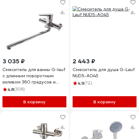
3 035 ₽
2 443 ₽
Смеситель для ванны G-lauf
Смеситель для душа G-Lauf
с длинным поворотным
NUD5-A045
изливом 360 градусов и
4.9
(72)
душевой лейкой, хром NUD7-
4.8
(306)
A146
В корзину
В корзину