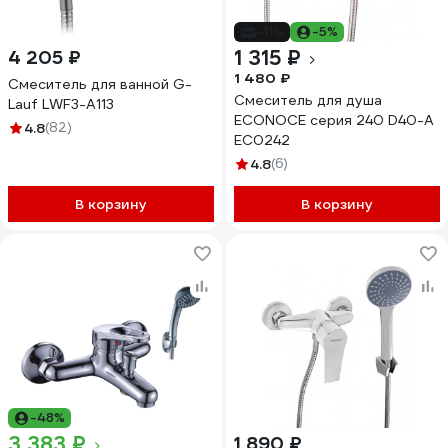
-11%
-5%
1 315 ₽
4 205 ₽
1 480 ₽
Смеситель для ванной G-
Смеситель для душа
Lauf LWF3-A113
ECONOCE серия 240 D40-A
4.8
(82)
EC0242
4.8
(6)
В корзину
В корзину
-48%
3 383 ₽
1 890 ₽