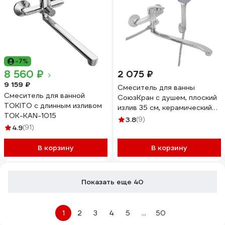
-7%
8 560 ₽
2 075 ₽
9 159 ₽
Смеситель для ванны
Смеситель для ванной
СоюзКран с душем, плоский
TOKITO с длинным изливом
излив 35 см, керамический
TOK-KAN-1015
картридж 35 мм, хром, цинк
3.8
(9)
4.9
(91)
SK09-I102 567-020
В корзину
В корзину
Показать еще 40
1
2
3
4
5
...
50