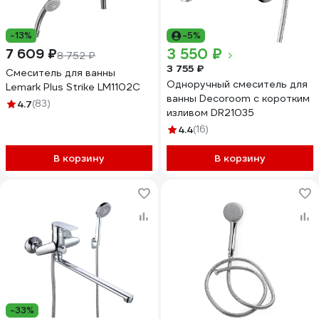
-13%
-5%
3 550 ₽
7 609 ₽
8 752 ₽
3 755 ₽
Смеситель для ванны
Одноручный смеситель для
Lemark Plus Strike LM1102C
ванны Decoroom с коротким
4.7
(83)
изливом DR21035
4.4
(16)
В корзину
В корзину
-33%