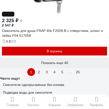
-9%
2 325 ₽
2 547 ₽
Смеситель для душа FRAP 40к F2028-B с отверстием, шланг и
лейка F04 517058
4.8
(10)
В корзину
Показать еще 40
1
2
3
4
5
...
25
Часто ищут
Смесители однорычажные без излива
Подводка воды для смесителя
Однорычажные смесители без излива хром
Главная
Каталог
Корзина
Избранное
Профиль
Однорожковые смесители для раковины-столешницы