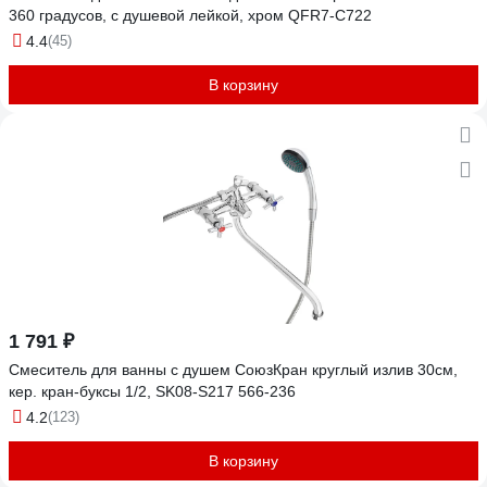
360 градусов, с душевой лейкой, хром QFR7-C722
4.4
(45)
В корзину
1 791 ₽
Смеситель для ванны с душем СоюзКран круглый излив 30см,
кер. кран-буксы 1/2, SK08-S217 566-236
4.2
(123)
В корзину