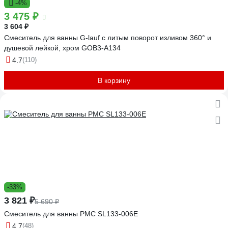
-4%
3 475 ₽
3 604 ₽
Смеситель для ванны G-lauf с литым поворот изливом 360° и
душевой лейкой, хром GOB3-A134
4.7
(110)
В корзину
-33%
3 821 ₽
5 690 ₽
Смеситель для ванны РМС SL133-006E
4.7
(48)