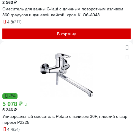
2 563 ₽
Смеситель для ванны G-lauf с длинным поворотным изливом
360 градусов и душевой лейкой, хром KLO6-A048
4.8
(211)
В корзину
-3%
5 078 ₽
5 246 ₽
Универсальный смеситель Potato с изливом 30F, плоский с шар.
перекл P2225
4.4
(24)