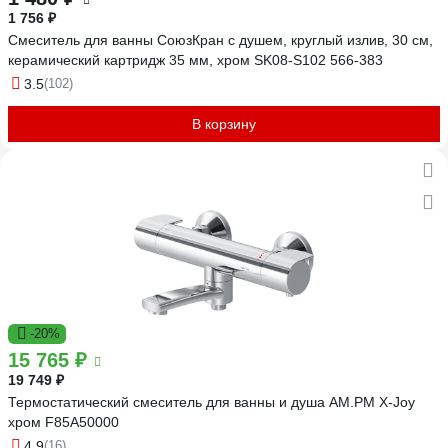
1 756 ₽
Смеситель для ванны СоюзКран с душем, круглый излив, 30 см,
керамический картридж 35 мм, хром SK08-S102 566-383
3.5
(102)
В корзину
-20%
15 765 ₽
19 749 ₽
Термостатический смеситель для ванны и душа AM.PM X-Joy
хром F85A50000
4.9
(16)