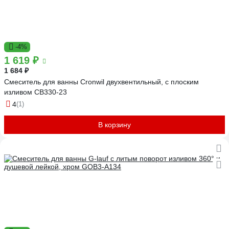
-4%
1 619 ₽
1 684 ₽
Смеситель для ванны Cronwil двухвентильный, с плоским
изливом CB330-23
4
(1)
В корзину