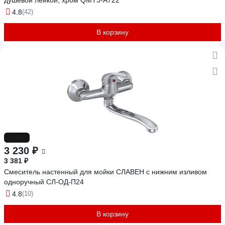
душевой лейкой, хром QMT3-A722
4.8
(42)
В корзину
-4%
3 230 ₽
3 381 ₽
Смеситель настенный для мойки СЛАВЕН с нижним изливом
одноручный СЛ-ОД-П24
4.8
(10)
В корзину