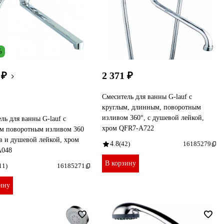
%
 ₽
2 371 ₽
Смеситель для ванны G-lauf с
круглым, длинным, поворотным
изливом 360°, с душевой лейкой,
ль для ванны G-lauf с
хром QFR7-A722
м поворотным изливом 360
в и душевой лейкой, хром
4.8
(42)
16185279
048
В корзину
11)
16185271
ину