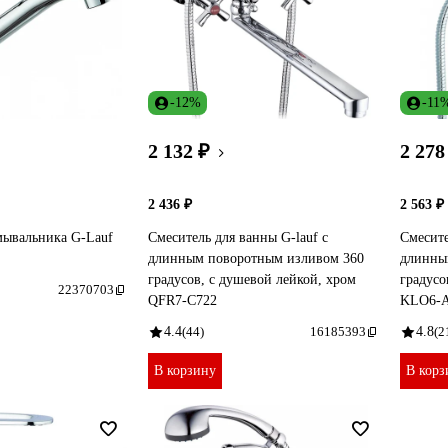
-12%
-11
2 132 ₽
2 278
2 436 ₽
2 563 ₽
мывальника G-Lauf
Смеситель для ванны G-lauf с
Смесите
длинным поворотным изливом 360
длинны
градусов, с душевой лейкой, хром
градусо
22370703
QFR7-C722
KLO6-A
4.4
(44)
16185393
4.8
(2
В корзину
В корз