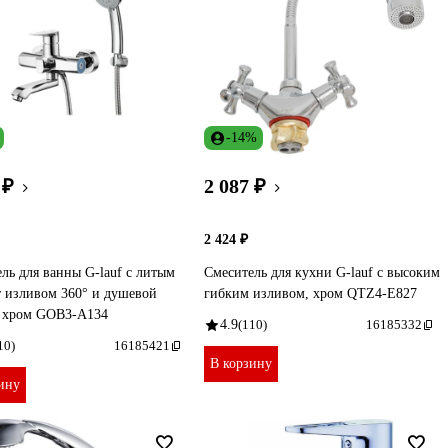
-14%
 ₽
2 087 ₽
2 424 ₽
ль для ванны G-lauf с литым
Смеситель для кухни G-lauf с высоким
 изливом 360° и душевой
гибким изливом, хром QTZ4-E827
, хром GOB3-A134
4.9
(110)
16185332
10)
16185421
В корзину
ину