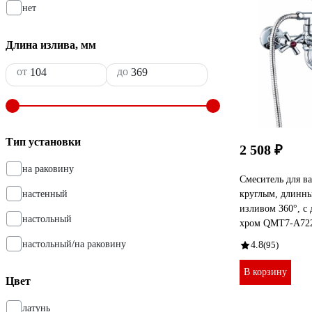
нет
Длина излива, мм
от
до
Тип установки
2 508 ₽
на раковину
Смеситель для ва
настенный
круглым, длинн
изливом 360°, с
настольный
хром QMT7-A72
настольный/на раковину
4.8
(95)
В корзину
Цвет
латунь