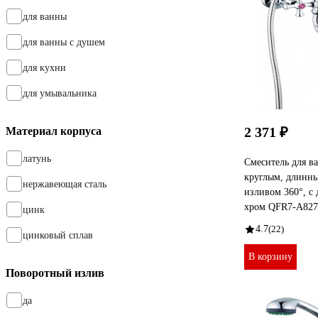
для ванны
для ванны с душем
для кухни
для умывальника
2 371 ₽
Материал корпуса
латунь
Смеситель для ва
круглым, длинн
нержавеющая сталь
изливом 360°, с
хром QFR7-A827
цинк
4.7
(22)
цинковый сплав
В корзину
Поворотный излив
да