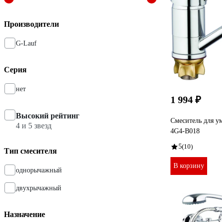
Производители
G-Lauf
Серия
нет
1 994 ₽
Высокий рейтинг
Смеситель для у
4 и 5 звезд
4G4-B018
5
(10)
Тип смесителя
В корзину
однорычажный
двухрычажный
Назначение