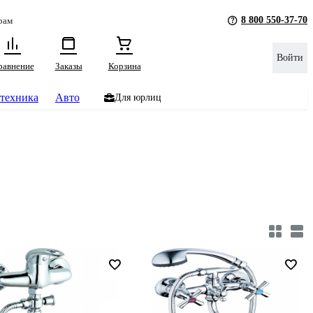
8 800 550-37-70
рам
Войти
равнение
Заказы
Корзина
техника
Авто
Для юрлиц