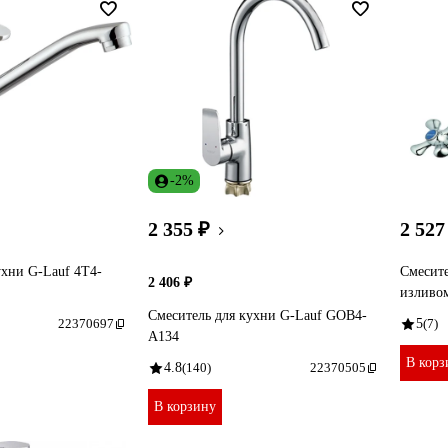
-2%
2 355 ₽
2 527
ухни G-Lauf 4T4-
Смесите
2 406 ₽
изливо
Смеситель для кухни G-Lauf GOB4-
22370697
5
(7)
A134
В корз
4.8
(140)
22370505
В корзину