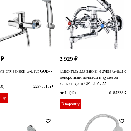
 ₽
2 929 ₽
ль для ванной G-Lauf GOB7-
Смеситель для ванны и душа G-lauf с
поворотным изливом и душевой
лейкой, хром QMT3-A722
10)
22370517
4.8
(42)
16185228
ину
В корзину