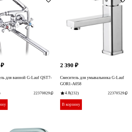
 ₽
2 390 ₽
ль для ванной G-Lauf QST7-
Смеситель для умывальника G-Lauf
GOR1-A058
)
22370829
4.8
(232)
22370529
ину
В корзину