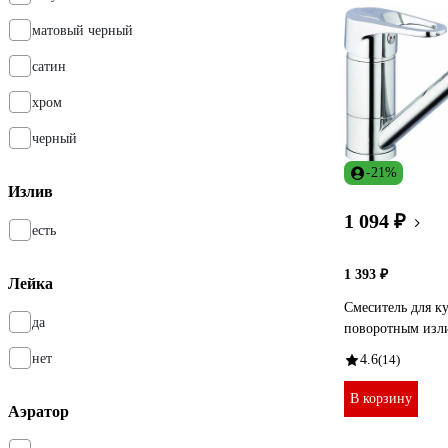
матовый черный
сатин
хром
черный
-21%
Излив
1 094 ₽
есть
1 393 ₽
Лейка
Смеситель для к
да
поворотным изл
нет
4.6
(14)
В корзину
Аэратор