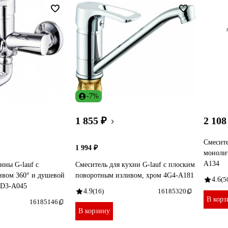
-7%
1 855 ₽
2 108
Смесите
1 994 ₽
моноли
A134
нны G-lauf с
Смеситель для кухни G-lauf с плоским
ивом 360° и душевой
поворотным изливом, хром 4G4-A181
4.6
(5
UD3-A045
4.9
(16)
16185320
В корз
16185146
В корзину