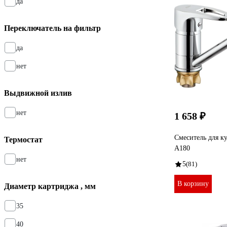
да
Переключатель на фильтр
да
нет
Выдвижной излив
нет
1 658 ₽
Смеситель для к
Термостат
A180
нет
5
(81)
В корзину
Диаметр картриджа , мм
35
40