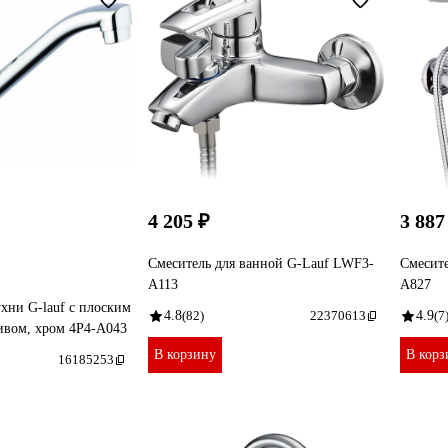
4 205 ₽
3 887
Смеситель для ванной G-Lauf LWF3-
Смесите
A113
A827
ухни G-lauf с плоским
4.8
(82)
22370613
4.9
(7
ивом, хром 4P4-A043
В корзину
В корз
16185253