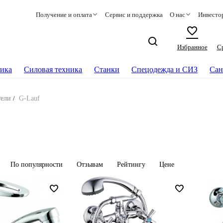
Получение и оплата
Сервис и поддержка
О нас
Инвесто
Избранное
С
ика
Силовая техника
Станки
Спецодежда и СИЗ
Сан
тели
/
G-Lauf
По популярности
Отзывам
Рейтингу
Цене