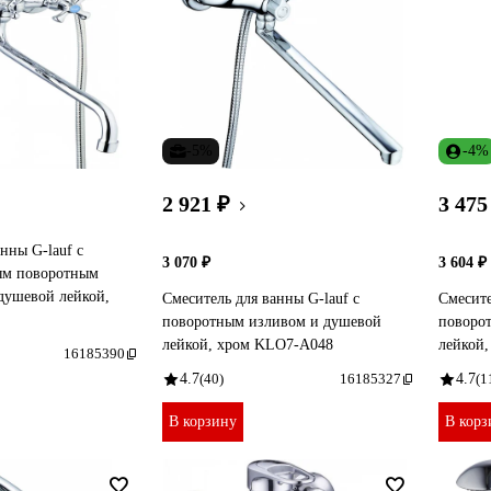
-5%
-4%
2 921 ₽
3 475
нны G-lauf с
3 070 ₽
3 604 ₽
ым поворотным
 душевой лейкой,
Смеситель для ванны G-lauf с
Смесите
поворотным изливом и душевой
поворот
лейкой, хром KLO7-A048
лейкой
16185390
4.7
(40)
16185327
4.7
(1
В корзину
В корз