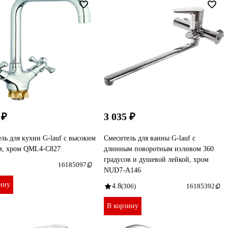
 ₽
3 035 ₽
ль для кухни G-lauf с высоким
Смеситель для ванны G-lauf с
м, хром QML4-C827
длинным поворотным изливом 360
градусов и душевой лейкой, хром
16185097
NUD7-A146
ину
4.8
(306)
16185392
В корзину