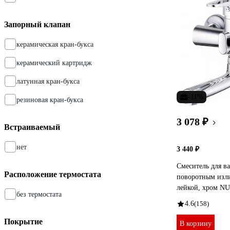
Запорный клапан
керамическая кран-букса
керамический картридж
латунная кран-букса
-11%
резиновая кран-букса
3 078 ₽
Встраиваемый
нет
3 440 ₽
Смеситель для ва
Расположение термостата
поворотным изл
лейкой, хром N
без термостата
4.6
(158)
Покрытие
В корзину