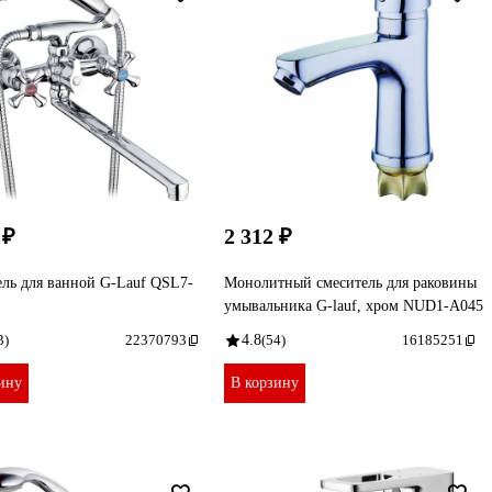
 ₽
2 312 ₽
ль для ванной G-Lauf QSL7-
Монолитный смеситель для раковины
умывальника G-lauf, хром NUD1-A045
3)
22370793
4.8
(54)
16185251
ину
В корзину