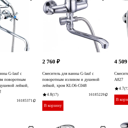
2 760 ₽
4 509
нны G-lauf с
Смеситель для ванны G-lauf с
Смесите
ым поворотным
поворотным изливом и душевой
A827
 душевой лейкой,
лейкой, хром KLO6-C048
4.7
(7
2
4.8
(17)
16185229
В корз
16185371
В корзину