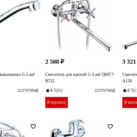
2 508 ₽
3 321
мывальника G-Lauf
Смеситель для ванной G-Lauf QMT7-
Смесите
B722
A134
22370709
4.7
(31)
22370769
4.7
(1
В корзину
В корз