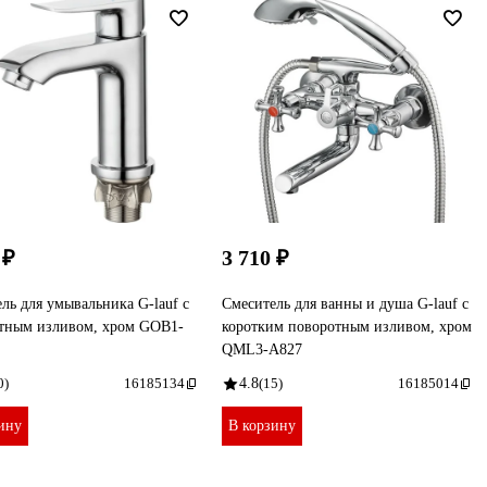
 ₽
3 710 ₽
ль для умывальника G-lauf с
Смеситель для ванны и душа G-lauf с
тным изливом, хром GOB1-
коротким поворотным изливом, хром
QML3-A827
0)
16185134
4.8
(15)
16185014
ину
В корзину