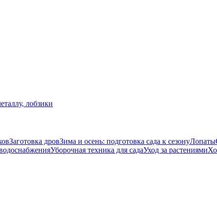
еталлу, лобзики
ков
Заготовка дров
Зима и осень: подготовка сада к сезону
Лопаты
 водоснабжения
Уборочная техника для сада
Уход за растениями
Хо