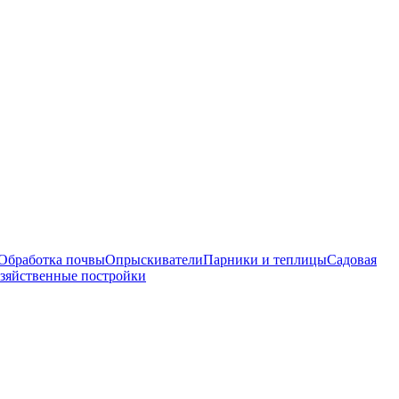
Обработка почвы
Опрыскиватели
Парники и теплицы
Садовая
зяйственные постройки