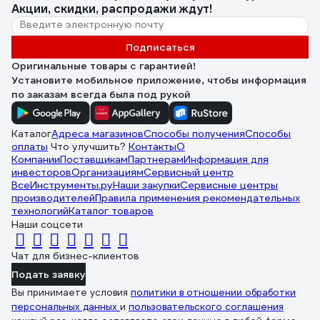
Акции, скидки, распродажи ждут!
Подписаться
Оригинальные товары с гарантией!
Установите мобильное приложение, чтобы информация
по заказам всегда была под рукой
Каталог
Адреса магазинов
Способы получения
Способы
оплаты
Что улучшить?
Контакты
О
Компании
Поставщикам
Партнерам
Информация для
инвесторов
Организациям
Сервисный центр
ВсеИнструменты.ру
Наши закупки
Сервисные центры
производителей
Правила применения рекомендательных
технологий
Каталог товаров
Наши соцсети
Чат для бизнес-клиентов
Подать заявку
Вы принимаете условия
политики в отношении обработки
персональных данных
и
пользовательского соглашения