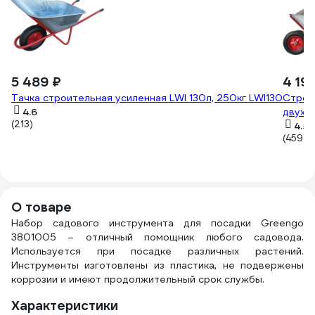
5 489 ₽
4 19
Тачка строительная усиленная LWI 130л, 250кг LWI130
Строи
4.6
двухко
(213)
4.5
(459)
О товаре
Набор садового инструмента для посадки Greengo
3801005 – отличный помощник любого садовода.
Используется при посадке различных растений.
Инструменты изготовлены из пластика, не подвержены
коррозии и имеют продолжительный срок службы.
Характеристики