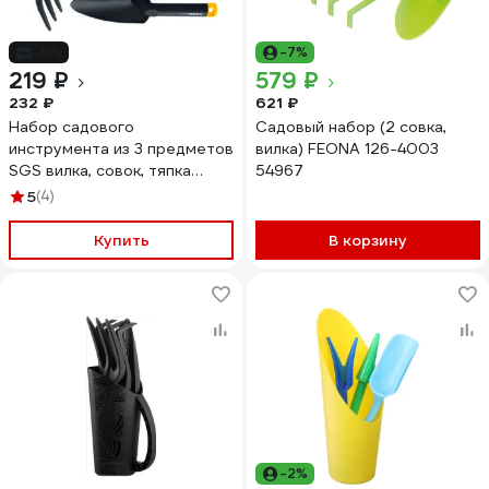
-6%
-7%
219 ₽
579 ₽
232 ₽
621 ₽
Набор садового
Садовый набор (2 совка,
инструмента из 3 предметов
вилка) FEONA 126-4003
SGS вилка, совок, тяпка
54967
3120SGS
5
(4)
Купить
В корзину
-2%