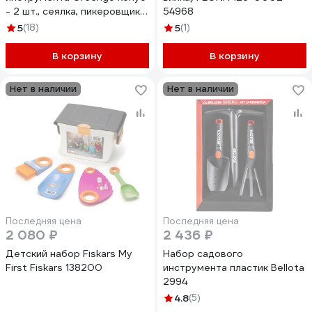
- 2 шт., сеялка, пикеровщик
54968
4496954
5
(18)
5
(1)
В корзину
В корзину
Нет в наличии
Нет в наличии
Последняя цена
Последняя цена
2 080 ₽
2 436 ₽
Детский набор Fiskars My
Набор садового
First Fiskars 138200
инструмента пластик Bellota
2994
4.8
(5)