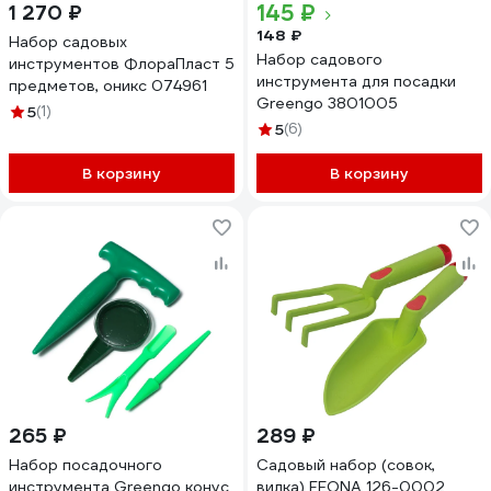
145 ₽
1 270 ₽
148 ₽
Набор садовых
Набор садового
инструментов ФлораПласт 5
инструмента для посадки
предметов, оникс 074961
Greengo 3801005
5
(1)
5
(6)
В корзину
В корзину
265 ₽
289 ₽
Набор посадочного
Садовый набор (совок,
инструмента Greengo конус
вилка) FEONA 126-0002