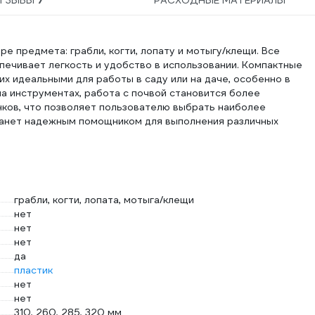
ТЗЫВЫ
7
РАСХОДНЫЕ МАТЕРИАЛЫ
 предмета: грабли, когти, лопату и мотыгу/клещи. Все
печивает легкость и удобство в использовании. Компактные
х идеальными для работы в саду или на даче, особенно в
на инструментах, работа с почвой становится более
нков, что позволяет пользователю выбрать наиболее
танет надежным помощником для выполнения различных
грабли, когти, лопата, мотыга/клещи
нет
нет
нет
да
пластик
нет
нет
310, 260, 285, 320 мм