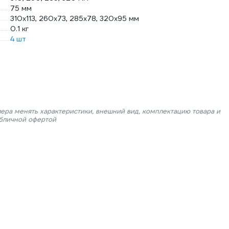
75 мм
310х113, 260х73, 285х78, 320х95 мм
0.1 кг
4 шт
лера менять характеристики, внешний вид, комплектацию товара и
убличной офертой