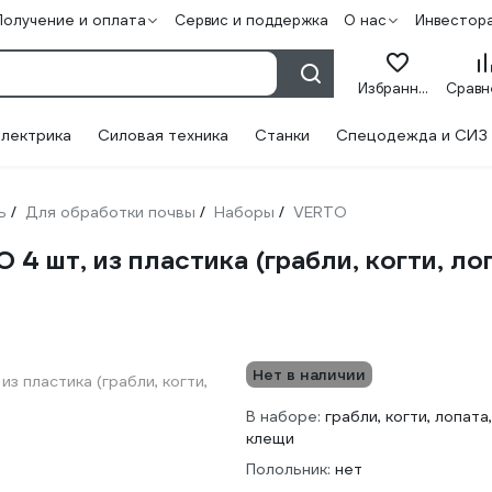
Получение и оплата
Сервис и поддержка
О нас
Инвестор
Избранное
лектрика
Силовая техника
Станки
Спецодежда и СИЗ
ь
Для обработки почвы
Наборы
VERTO
/
/
/
4 шт, из пластика (грабли, когти, ло
Нет в наличии
В наборе:
грабли, когти, лопата
клещи
Полольник:
нет