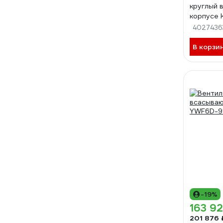
круглый 
корпусе 
ВКК-160
4027436
В корзи
-19%
163 92
201 876 