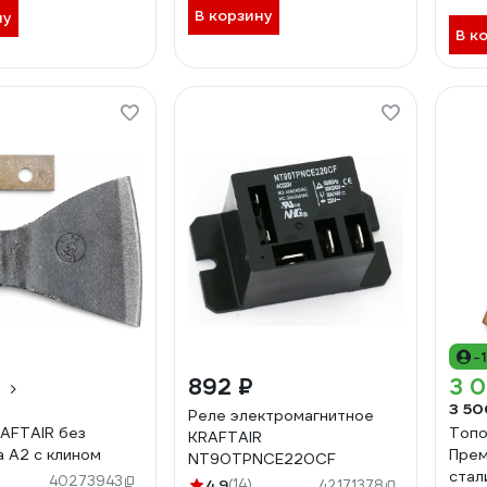
В корзину
ну
В к
-
₽
892 ₽
3 0
3 50
Реле электромагнитное
AFTAIR без
Топо
KRAFTAIR
 А2 с клином
Прем
NT90TPNCE220CF
стал
40273943
4.9
(14)
42171378