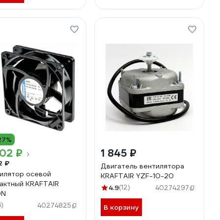
27%
02 ₽
1 845 ₽
2 ₽
Двигатель вентилятора
илятор осевой
KRAFTAIR YZF-10-20
актный KRAFTAIR
4.9
(12)
40274297
0N
6)
40274825
В корзину