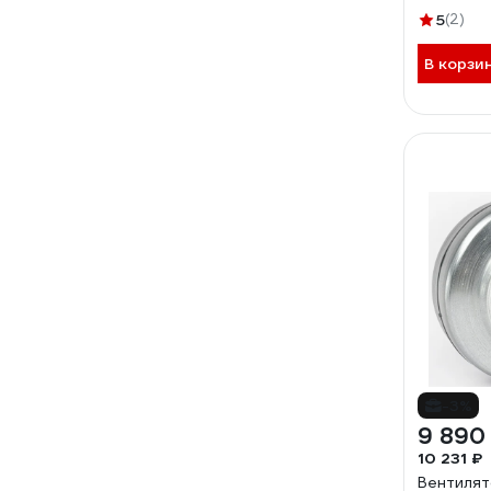
5
(2)
В корзи
-3%
9 890
10 231 ₽
Вентилят