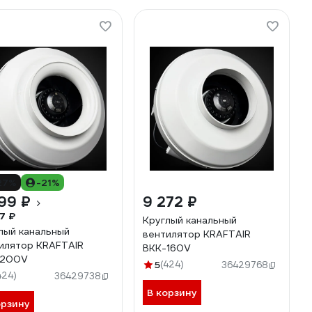
27%
-21%
99 ₽
9 272 ₽
7 ₽
Круглый канальный
лый канальный
вентилятор KRAFTAIR
илятор KRAFTAIR
ВКК-160V
-200V
5
(424)
36429768
424)
36429738
В корзину
орзину