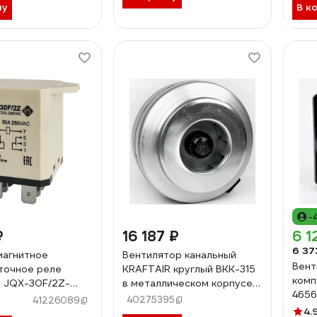
ну
В к
-
₽
16 187 ₽
6 1
6 37
магнитное
Вентилятор канальный
Вент
точное реле
KRAFTAIR круглый ВКК-315
комп
 JQX-30F/2Z-
в металлическом корпусе
465
ВКК-315М
40275395
41226089
4.