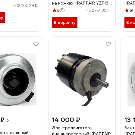
на ножках KRAFTAIR YZF16-
KRAF
41226029
25-26
регу
5
(5)
5
(1
40274435
ВКК-
ну
В корзину
В к
 ₽
14 000 ₽
13 
Электродвигатель
Вент
ор канальный
внешнероторный KRAFTAIR
KRAF