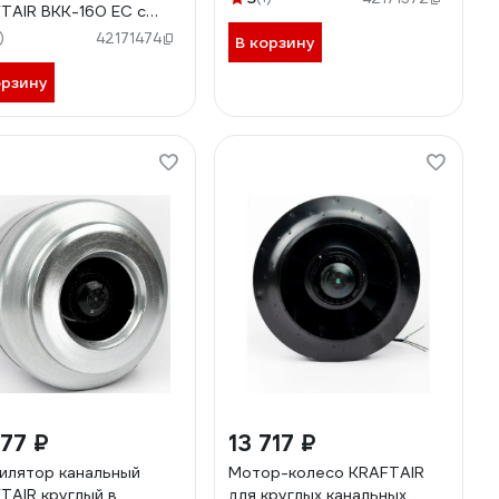
TAIR ВКК-160 EC с
лятором скорости
)
42171474
В корзину
160EC+регулятор,вилка
орзину
177 ₽
13 717 ₽
илятор канальный
Мотор-колесо KRAFTAIR
TAIR круглый в
для круглых канальных