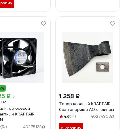
орзину
4%
25 ₽
1 258 ₽
3 ₽
Топор кованый KRAFTAIR
илятор осевой
без топорища А0 с клином
актный KRAFTAIR
4.6
(14)
40274903
6N
9
(15)
40275125
В корзину