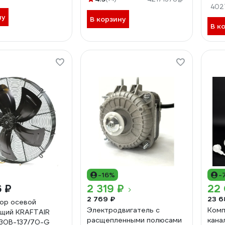
Пре
402
ну
В корзину
В к
-16%
-
6 ₽
2 319 ₽
22
2 769 ₽
23 6
ор осевой
Электродвигатель с
Комп
щий KRAFTAIR
расщепленными полюсами
кана
30B-137/70-G