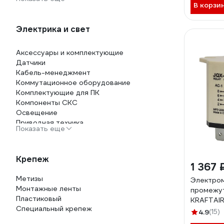
В корзи
Электрика и свет
Аксессуары и комплектующие
Датчики
Кабель-менеджмент
Коммутационное оборудование
Комплектующие для ПК
Компоненты СКС
Освещение
Приводная техника
Показать еще
Системы безопасности и умный дом
Устройства защиты, контроля и
управления
Крепеж
Устройства электропитания
1 367 
Электромонтажная продукция
Метизы
Электро
Электротовары
Монтажные ленты
промежу
Пластиковый
KRAFTAIR
Специальный крепеж
220VAC
4.9
(15)