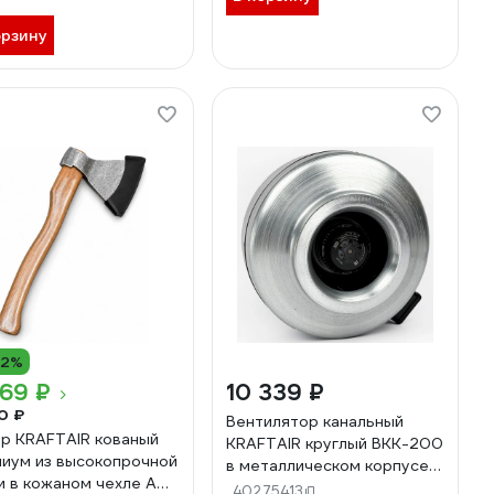
орзину
12%
69 ₽
10 339 ₽
0 ₽
Вентилятор канальный
р KRAFTAIR кованый
KRAFTAIR круглый ВКК-200
иум из высокопрочной
в металлическом корпусе
и в кожаном чехле А0
ВКК-200М
40275413