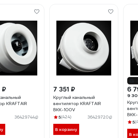
-
 ₽
7 351 ₽
6 7
9 30
канальный
Круглый канальный
Круг
ор KRAFTAIR
вентилятор KRAFTAIR
вент
ВКК-100V
ВКК
5
(424)
36429744
36429720
5
(
ну
В корзину
В к