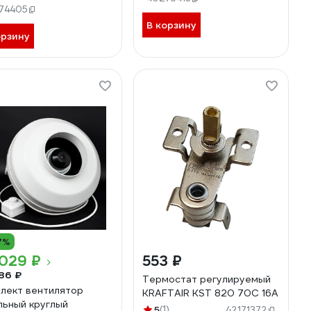
миум-К
74405
В корзину
орзину
7%
 029 ₽
553 ₽
86 ₽
Термостат регулируемый
лект вентилятор
KRAFTAIR KST 820 70C 16A
льный круглый
5
(1)
42171372