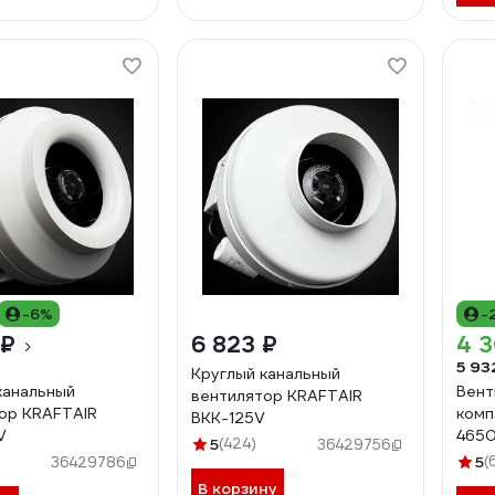
-6%
-
 ₽
6 823 ₽
4 3
5 93
Круглый канальный
канальный
Вент
вентилятор KRAFTAIR
ор KRAFTAIR
комп
ВКК-125V
V
465
5
(424)
36429756
5
(
36429786
В корзину