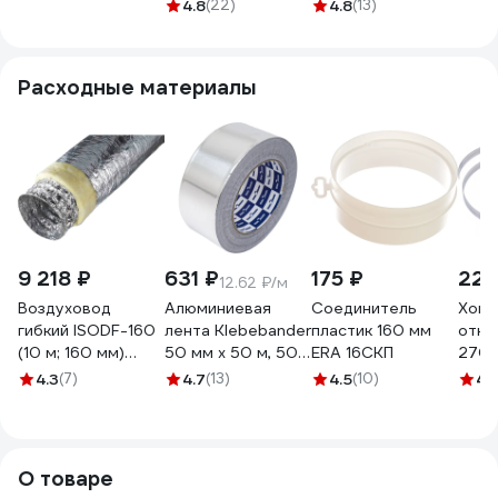
канальный
металлическом
фланце ВКВ-
duct
4.8
(22)
4.8
(13)
круглый с
корпусе KRAFTAIR
Ф-160K
РВ0
кронштейном
ВКК-150М
ВКК-160V+кронштейн
Расходные материалы
9 218 ₽
631 ₽
175 ₽
224
12.62 ₽/м
Воздуховод
Алюминиевая
Соединитель
Хому
гибкий ISODF-160
лента Klebebander
пластик 160 мм
откр
(10 м; 160 мм)
50 мм х 50 м, 50
ERA 16СКП
270/
Diaflex
мкм, в и/у, 116383
5201
4.3
(7)
4.7
(13)
4.5
(10)
4.
УФ-00000054
О товаре