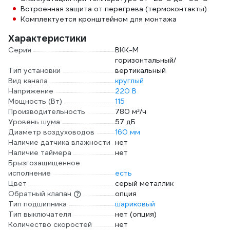
Встроенная защита от перегрева (термоконтакты)
Комплектуется кронштейном для монтажа
Характеристики
Серия
ВКК-М
горизонтальный/
Тип установки
вертикальный
Вид канала
круглый
Напряжение
220 В
Мощность (Вт)
115
Производительность
780 м³/ч
Уровень шума
57 дБ
Диаметр воздуховодов
160 мм
Наличие датчика влажности
нет
Наличие таймера
нет
Брызгозащищенное
исполнение
есть
Цвет
серый металлик
Обратный клапан
опция
Тип подшипника
шариковый
Тип выключателя
нет (опция)
Количество скоростей
нет