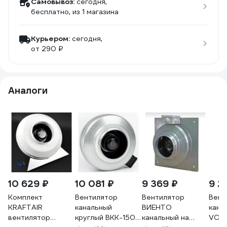
Самовывоз:
сегодня,
бесплатно
, из 1 магазина
Курьером:
сегодня,
от 290 ₽
Аналоги
10 629 ₽
10 081 ₽
9 369 ₽
9 2
Комплект
Вентилятор
Вентилятор
Вент
KRAFTAIR
канальный
ВИЕНТО
кана
вентилятор
круглый ВКК-150 в
канальный на
VC-16