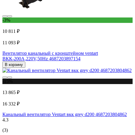
-3%
10 811 ₽
11 093 ₽
Вентилятор канальный с кронштейном ventart
BКК-200A,220V,50Hz 4687203897154
В корзину
-15%
13 865 ₽
16 332 ₽
Канальный вентилятор Ventart вкк grey d200 4687203804862
4.3
(3)