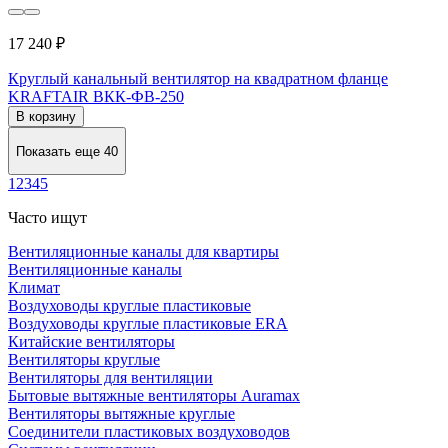
17 240 ₽
Круглый канальный вентилятор на квадратном фланце
KRAFTAIR ВКК-ФВ-250
В корзину
Показать еще 40
1
2
3
4
5
Часто ищут
Вентиляционные каналы для квартиры
Вентиляционные каналы
Климат
Воздуховоды круглые пластиковые
Воздуховоды круглые пластиковые ERA
Китайские вентиляторы
Вентиляторы круглые
Вентиляторы для вентиляции
Бытовые вытяжные вентиляторы Auramax
Вентиляторы вытяжные круглые
Соединители пластиковых воздуховодов