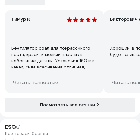
Тимур К.
Викторович 
Вентилятор брал для покрасочного
Хороший, в п
поста, красить мелкий пластик и
будет слишк
небольшие детали. Установил 160 мм
канал, сила всасывания отличная,
можно в полуметре курить и весь дым
будет всасывать.
Читать полностью
Читать пол
Ужасное крепление в комплекте, мало
того, что нет потайных пластин в
корпусе в местах крепления
кронштейна, так шурупы в комплекте
Посмотреть все отзывы
не имеют резьбу под шляпкой болта. В
итоге пришлось пересверливать
отверстия и брать кровельные
ESQ
саморезы под 8 головку. Но это ещё
Все товары бренда
цветочки, прикрутил кронштейн к