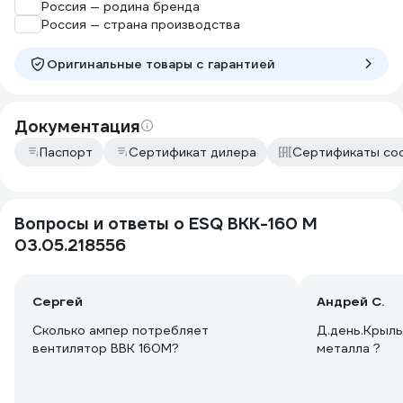
корпусу вентилятора, становится
Россия — родина бренда
невозможно его прикрутить к стене,
Россия — страна производства
так как мешается сам корпус. В итоге
шурупы смог закрутить по 45
Оригинальные товары c гарантией
градусов, вроде держится.
Стоит такой же вентилятор, только
100 мм, в нем этих проблем с
Документация
креплением нет, а тут пришлось
повозиться. Но цена в 6450 руб все
Паспорт
Сертификат дилера
Сертификаты со
эти недостатки перекрывает с
лихвой)))
Вопросы и ответы о ESQ ВКК-160 М
03.05.218556
Сергей
Андрей С.
Сколько ампер потребляет
Д.день.Крыль
вентилятор ВВК 160М?
металла ?