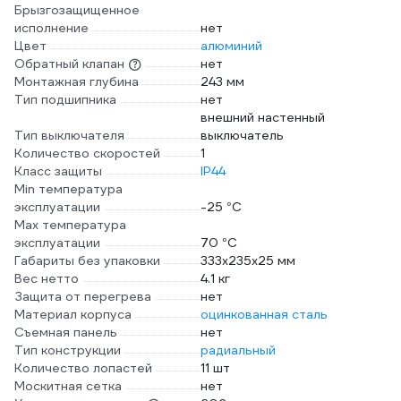
Брызгозащищенное
исполнение
нет
Цвет
алюминий
Обратный клапан
нет
Монтажная глубина
243 мм
Тип подшипника
нет
внешний настенный
Тип выключателя
выключатель
Количество скоростей
1
Класс защиты
IP44
Min температура
эксплуатации
-25 °С
Max температура
эксплуатации
70 °С
Габариты без упаковки
333х235х25 мм
Вес нетто
4.1 кг
Защита от перегрева
нет
Материал корпуса
оцинкованная сталь
Съемная панель
нет
Тип конструкции
радиальный
Количество лопастей
11 шт
Москитная сетка
нет