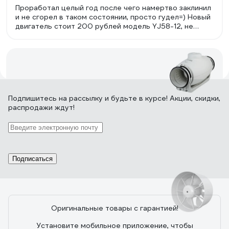
Проработал целый год после чего намертво заклинил
и не сгорел в таком состоянии, просто гудел=) Новый
двигатель стоит 200 рублей модель YJ58-12, не
торопитесь выкидывать заклинивший вент. Разобрать
2 болтика и сдёрнуть крыльчатку и поменять
двигатель готово.
39 отзывов
Подпишитесь
на рассылку
и будьте в курсе! Акции, скидки,
распродажи ждут!
Отзыв о Soler&Palau TD350/125 SILENT
05.04.2019
Oleg Ladygin
Подписаться
68 отзывов
Оригинальные товары с гарантией!
Установите мобильное приложение, чтобы