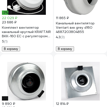
-7%
22 029 ₽
11 865 ₽
23 686 ₽
Канальный вентилятор
Комплект вентилятор
Ventart вкк grey d160
канальный круглый KRAFTAIR
4687203804855
ВКК-160 EC с регулятором
4.3
(3)
скорости
5
(1)
ВКК-160EC+регулятор,вилка
В корзину
В корзину
-3%
9 890 ₽
12 814 ₽