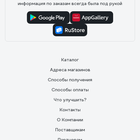
информация по заказам всегда была под рукой
Отзыв о ERA PROFIT 5 86-384
17.04.2024
Игорь Л.
Неплохой вариант. Для подсоединения труб надо
купить соединитель типа 16203581. Тихий. Легко
обслужить - полностью разборный. Рекомендую.
Каталог
Адреса магазинов
Способы получения
Способы оплаты
Что улучшить?
Контакты
О Компании
Поставщикам
Партнерам