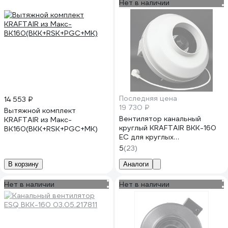
Нет в наличии
Последняя цена
14 553 ₽
19 730 ₽
Вытяжной комплект
Вентилятор канальный
KRAFTAIR из Макс-
круглый KRAFTAIR ВКК-160
ВК160(ВКК+RSK+PGC+МК)
EC для круглых
воздуховодов диаметром
5
(23)
160 мм ВКК-160EC+вилка
В корзину
Аналоги
Нет в наличии
Нет в наличии