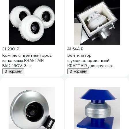
31 230 ₽
41 544 ₽
Комплект вентиляторов
Вентилятор
канальных KRAFTAIR
шумоизолированный
ВКК-160V-3шт
KRAFTAIR для круглых
воздуховодов диаметром
В корзину
В корзину
160 мм ВКК+Короб(160)