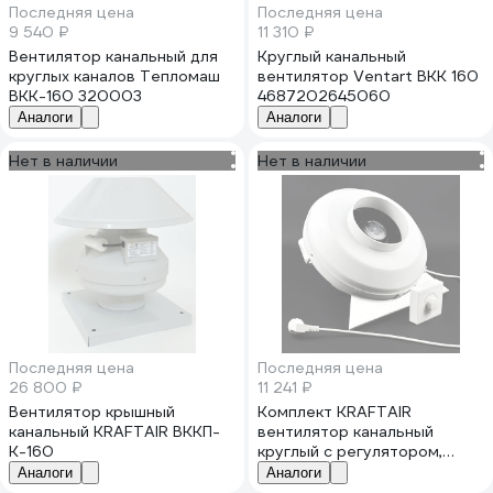
Последняя цена
Последняя цена
9 540 ₽
11 310 ₽
Вентилятор канальный для
Круглый канальный
круглых каналов Тепломаш
вентилятор Ventart ВКК 160
ВКК-160 320003
4687202645060
Аналоги
Аналоги
Нет в наличии
Нет в наличии
Последняя цена
Последняя цена
26 800 ₽
11 241 ₽
Вентилятор крышный
Комплект KRAFTAIR
канальный KRAFTAIR ВККП-
вентилятор канальный
К-160
круглый с регулятором,
вилкой, кронштейном
Аналоги
Аналоги
ВКК-160V+регулятор,вилка,к