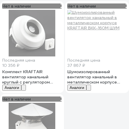
Нет в наличии
Нет в наличии
Последняя цена
Последняя цена
10 356 ₽
37 867 ₽
Комплект KRAFTAIR
Шумоизолированный
вентилятор канальный
вентилятор канальный в
круглый с регулятором
металлическом корпусе
скорости
KRAFTAIR ВКК-160М ШУМ
Аналоги
Аналоги
ВКК-160V+регулятор
Нет в наличии