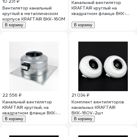
10 231 ₽
Канальный вентилятор
Вентилятор канальный
KRAFTAIR круглый на
круглый в металлическом
квадратном фланце ВКК-
корпусе KRAFTAIR ВКК-160М
ФВ-160
В корзину
В корзину
22 556 ₽
21 034 ₽
Канальный вентилятор
Комплект вентиляторов
KRAFTAIR круглый, на
канальных KRAFTAIR
квадратном фланце ВКК-
ВКК-160V-2шт
ФП-160
В корзину
В корзину