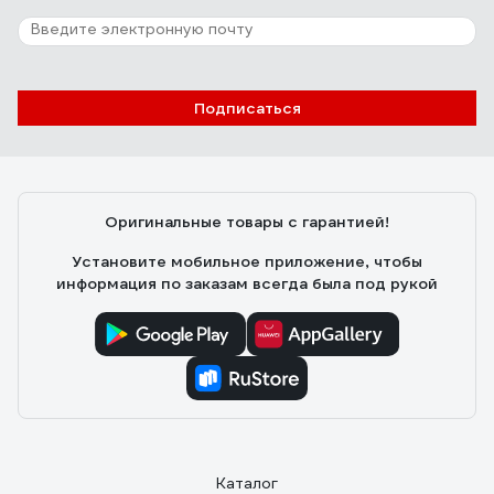
Отзыв о Ryobi ONE+ R18F-0 5133002612
Дмитрий
27.07.2016
Подписаться
Отличное качество изготовления. Два режима
работы: с высокими и низкими оборотами. Покупался
для сдувания древесной пыли, поднимающейся от
работающего инструмента (чтобы ею не дышать). На
Оригинальные товары с гарантией!
низких оборотах шумит несильно, можно просто
включать в жару для обдува.
Установите мобильное приложение, чтобы
информация по заказам всегда была под рукой
Каталог