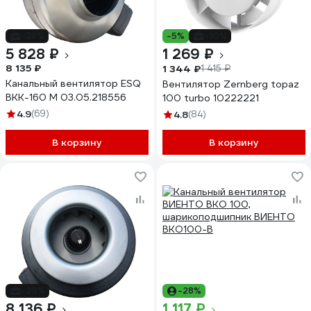
-28%
-5%
-10%
5 828 ₽
1 269 ₽
8 135 ₽
1 344 ₽
1 415 ₽
Канальный вентилятор ESQ
Вентилятор Zernberg topaz
ВКК-160 М 03.05.218556
100 turbo 10222221
4.9
(69)
4.8
(84)
В корзину
В корзину
-29%
-28%
8 136 ₽
1 117 ₽