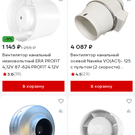
-9%
1 145 ₽
4 087 ₽
1 255 ₽
Вентилятор канальный
Вентилятор канальный
низковольтный ERA PROFIT
осевой Naveka VO(AC1)- 125
4_12V 87-624 PROFIT 4 12V
с пультом (2 скорости)
УН-00009159
3.6
(38)
4.5
(29)
В корзину
В корзину