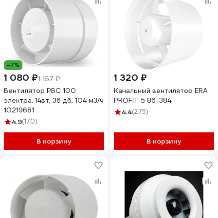
-7%
1 080 ₽
1 320 ₽
1 157 ₽
Вентилятор РВС 100
Канальный вентилятор ERA
электра, 14вт, 36 дб, 104 м3/ч
PROFIT 5 86-384
10219681
4.4
(275)
4.9
(170)
В корзину
В корзину