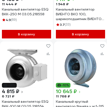
11 444 ₽
1 548 ₽
Канальный вентилятор ESQ
Канальный вентилятор
ВКК-250 М 03.05.218558
ВИЕНТО ВКО 100,
шарикоподшипник ВИЕНТО
4.9
(69)
ВКО100-B
3.7
(33)
В корзину
В корзину
-28%
-10%
4 815 ₽
10 645 ₽
6 721 ₽
11 768 ₽
Канальный вентилятор ESQ
Канальный круглый
ВКК-100 М 03.05.218554
вентилятор Naveka v ac1-315