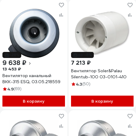
-28%
до -8%
9 638 ₽
7 213 ₽
13 453 ₽
Вентилятор Soler&Palau
Вентилятор канальный
Silentub-100 03-0101-410
ВКК-315 ESQ, 03.05.218559
4.3
(50)
4.9
(69)
В корзину
В корзину