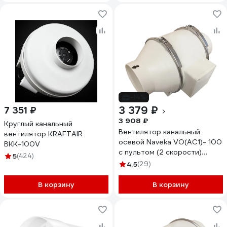
-14%
3 379 ₽
7 351 ₽
3 908 ₽
Круглый канальный
Вентилятор канальный
вентилятор KRAFTAIR
осевой Naveka VO(AC1)- 100
ВКК-100V
с пультом (2 скорости)
5
(424)
УН-00009157
4.5
(29)
В корзину
В корзину