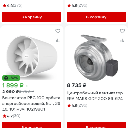
4.4
(275)
4.8
(296)
В корзину
В корзину
-32%
1 899 ₽
8 735 ₽
2 690 ₽
2 780 ₽
Центробежный вентилятор
Вентилятор РВС 100 орбита
ERA MARS GDF 200 86-674
энергосберегающий, 8вт, 26
4.8
(296)
дб, 101 м3/ч 10219801
4.7
(30)
В корзину
В корзину