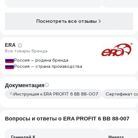
крутился. Перед следующей зимой
решил разобрать, проверить
подшипники, смазку и общее
состояние. Вентилятор внутри как
Посмотреть все отзывы
новый, крутится легко и без заеданий.
Стоят 2 шарикоподшипника 624Z
(неразборные). Т.к. крутятся
нормально и с виду как новые,
ERA
Все товары бренда
пытаться разбирать и смазывать
подшипники не стал, собрал все
Россия — родина бренда
обратно. Считаю, что отличный
Россия — страна производства
вентилятор.
Документация
Инструкция к ERA PROFIT 6 ВВ 88-007
Сертификат со
Вопросы и ответы о ERA PROFIT 6 ВВ 88-007
Геннадий К.
Никита