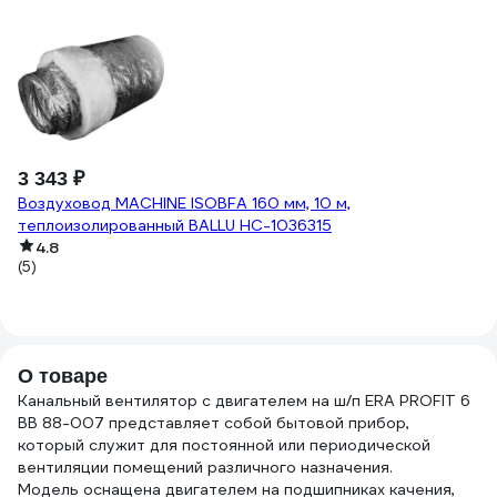
3 343 ₽
3
Воздуховод MACHINE ISOBFA 160 мм, 10 м,
8.
Ск
теплоизолированный BALLU НС-1036315
мк
4.8
(5)
(4
О товаре
Канальный вентилятор с двигателем на ш/п ERA PROFIT 6
ВВ 88-007 представляет собой бытовой прибор,
который служит для постоянной или периодической
вентиляции помещений различного назначения.
Модель оснащена двигателем на подшипниках качения,