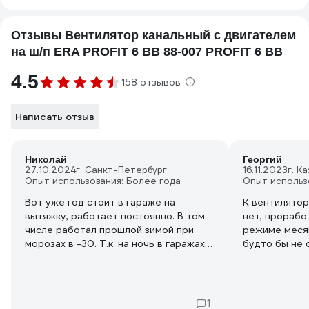
Отзывы Вентилятор канальный с двигателем
на ш/п ERA PROFIT 6 ВВ 88-007 PROFIT 6 BB
4.5
158 отзывов
Написать отзыв
Николай
Георгий
27.10.2024
г. Санкт-Петербург
16.11.2023
г. К
Опыт использования: Более года
Опыт использ
Вот уже год стоит в гараже на
К вентилятор
вытяжку, работает постоянно. В том
нет, прорабо
числе работал прошлой зимой при
режиме месяц
морозах в -30. Т.к. на ночь в гаражах
будто бы не 
электричество отключают, утром
и не центроб
вентилятору приходилось стартовать
проталкиват
на холодную. Приходил зимой в гараж,
Покупал для 
вентилятор нормально работал,
1