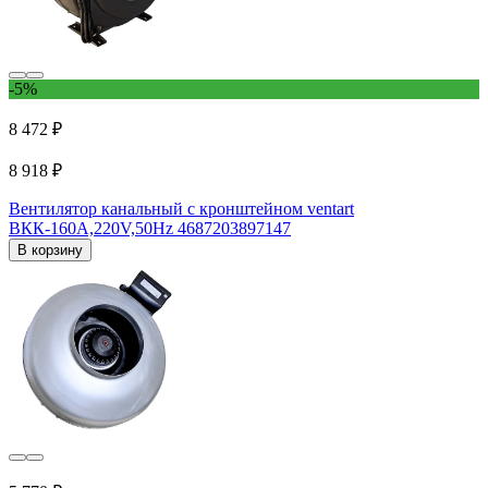
-5%
8 472 ₽
8 918 ₽
Вентилятор канальный с кронштейном ventart
BКК-160A,220V,50Hz 4687203897147
В корзину