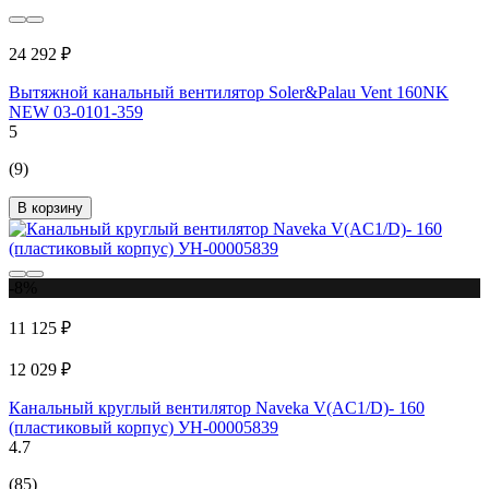
24 292 ₽
Вытяжной канальный вентилятор Soler&Palau Vent 160NK
NEW 03-0101-359
5
(9)
В корзину
-8%
11 125 ₽
12 029 ₽
Канальный круглый вентилятор Naveka V(AC1/D)- 160
(пластиковый корпус) УН-00005839
4.7
(85)