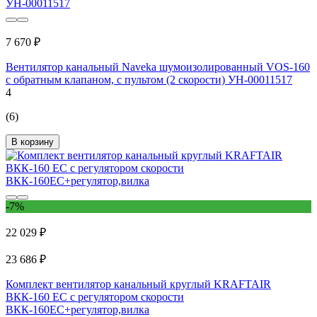
7 670 ₽
Вентилятор канальный Naveka шумоизолированный VOS-160
с обратным клапаном, с пультом (2 скорости) УН-00011517
4
(6)
В корзину
-7%
22 029 ₽
23 686 ₽
Комплект вентилятор канальный круглый KRAFTAIR
ВКК-160 EC с регулятором скорости
ВКК-160EC+регулятор,вилка