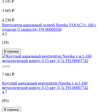
3 545 ₽
3 665 ₽
4 239 ₽
Вентилятор канальный осевой Naveka VO(AC1)- 160 с
пультом (2 скорости) УН-00009160
4.5
(29)
В корзину
7 682 ₽
Круглый канальный вентилятор Naveka v ac1-160
металлический корпус 0,15 квт; 0,7а УН-00007742
4.7
(85)
В корзину