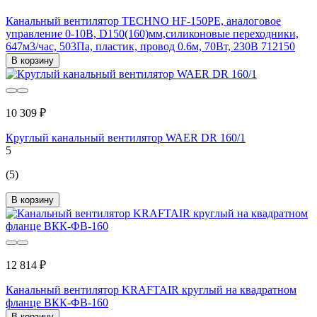
Канальный вентилятор TECHNO HF-150PE, аналоговое
управление 0-10В, D150(160)мм,силиконовые переходники,
647м3/час, 503Па, пластик, провод 0.6м, 70Вт, 230В 712150
В корзину
10 309 ₽
Круглый канальный вентилятор WAER DR 160/1
5
(5)
В корзину
12 814 ₽
Канальный вентилятор KRAFTAIR круглый на квадратном
фланце ВКК-ФВ-160
В корзину