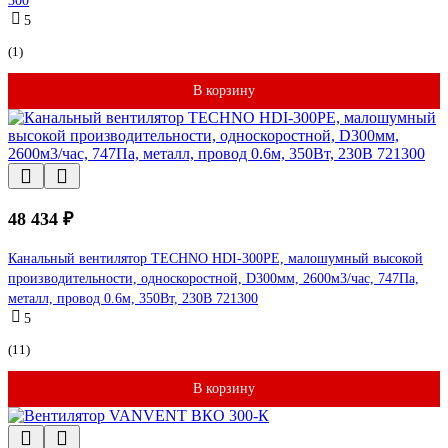
300
5
(1)
В корзину
48 434 ₽
Канальный вентилятор TECHNO HDI-300PE, малошумный высокой
производительности, односкоростной, D300мм, 2600м3/час, 747Па,
металл, провод 0.6м, 350Вт, 230В 721300
5
(11)
В корзину