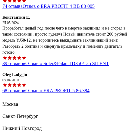
74 отзыва
Отзыв о ERA PROFIT 4 ВВ 88-005
Константин Е.
25.05.2024
Проработал целый год после чего намертво заклинил и не сгорел в
таком состоянии, просто гудел=) Новый двигатель стоит 200 рублей
модель YJ58-12, не торопитесь выкидывать заклинивший вент.
Разобрать 2 болтика и сдёрнуть крыльчатку и поменять двигатель
готово.
39 отзывов
Отзыв о Soler&Palau TD350/125 SILENT
Oleg Ladygin
05.04.2019
68 отзывов
Отзыв о ERA PROFIT 5 86-384
Игорь Л.
Москва
17.04.2024
Неплохой вариант. Для подсоединения труб надо купить соединитель
Санкт-Петербург
типа 16203581. Тихий. Легко обслужить - полностью разборный.
Рекомендую.
Нижний Новгород