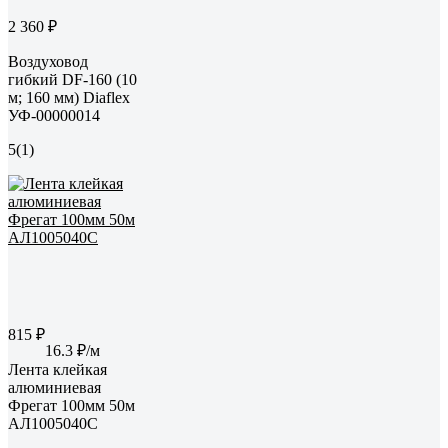
2 360 ₽
Воздуховод
гибкий DF-160 (10
м; 160 мм) Diaflex
УФ-00000014
5
(1)
815 ₽
16.3 ₽/м
Лента клейкая
алюминиевая
Фрегат 100мм 50м
АЛ1005040С