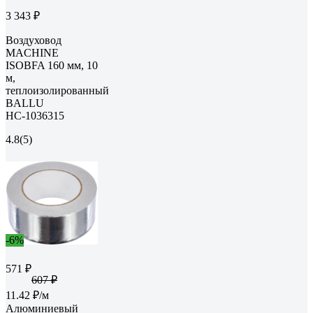
3 343 ₽
Воздуховод
MACHINE
ISOBFA 160 мм, 10
м,
теплоизолированный
BALLU
НС-1036315
4.8
(5)
-6%
571 ₽
607 ₽
11.42 ₽/м
Алюминиевый