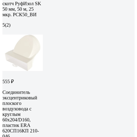
скотч РуфИзол SK
50 мм, 50 м, 25
мкр. РСК50_ВИ
5
(2)
555 ₽
Соединитель
эксцентриковый
плоского
воздуховода с
круглым
60х204/D160,
пластик ERA
620СП16КП 210-
046