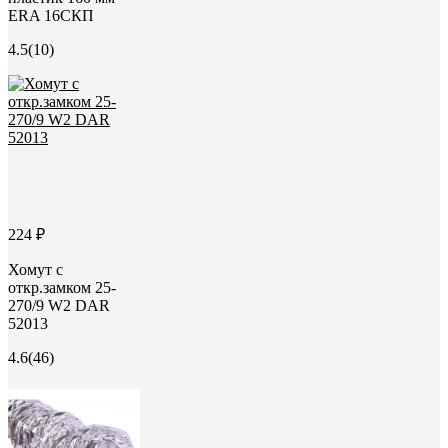
ERA 16СКП
4.5
(10)
224 ₽
Хомут с
откр.замком 25-
270/9 W2 DAR
52013
4.6
(46)