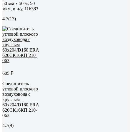
50 мм х 50 м, 50
мкм, в и/у, 116383
4.7
(13)
605 ₽
Соединитель
угловой плоского
воздуховода с
круглым
60х204/D160 ERA
620СК16КП 210-
063
4.7
(9)