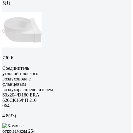
5
(1)
730 ₽
Соединитель
угловой плоского
воздуховода с
фланцевым
воздухораспределителем
60х204/D160 ERA
620СК16ФП 210-
064
4.8
(33)