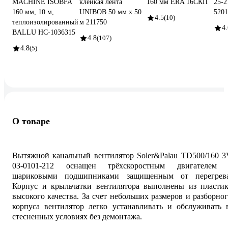
MACHINE ISOBFA
клейкая лента
160 мм ERA 16СКП
25-
160 мм, 10 м,
UNIBOB 50 мм х 50
5201
4.5
(10)
теплоизолированный
м 211750
4.
BALLU НС-1036315
4.8
(107)
4.8
(5)
О товаре
Вытяжной канальный вентилятор Soler&Palau TD500/160 3
03-0101-212 оснащен трёхскоростным двигателем 
шариковыми подшипниками защищенным от перегрева
Корпус и крыльчатки вентилятора выполнены из пластик
высокого качества. За счет небольших размеров и разборно
корпуса вентилятор легко устанавливать и обслуживать 
стесненных условиях без демонтажа.