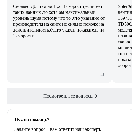
Сколько Дб шум на 1 ,2 ,3 скорости,если нет
Soler&
таких данных ,то хотя бы максимальный
вентил
уровень шума,потому что то ,что указанно от
159731
производителя на сайте не сильно похоже на
TD500/
действительность,будто указан показатель на
моделя
1 скорости
плавна
скорос
коллич
той и 
показа
оборот
Посмотреть все вопросы
Нужна помощь?
Задайте вопрос – вам ответит наш эксперт,