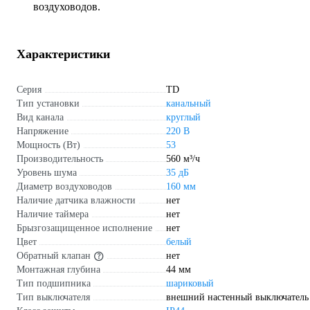
воздуховодов.
Характеристики
Серия
TD
Тип установки
канальный
Вид канала
круглый
Напряжение
220 В
Мощность (Вт)
53
Производительность
560 м³/ч
Уровень шума
35 дБ
Диаметр воздуховодов
160 мм
Наличие датчика влажности
нет
Наличие таймера
нет
Брызгозащищенное исполнение
нет
Цвет
белый
Обратный клапан
нет
Монтажная глубина
44 мм
Тип подшипника
шариковый
Тип выключателя
внешний настенный выключатель