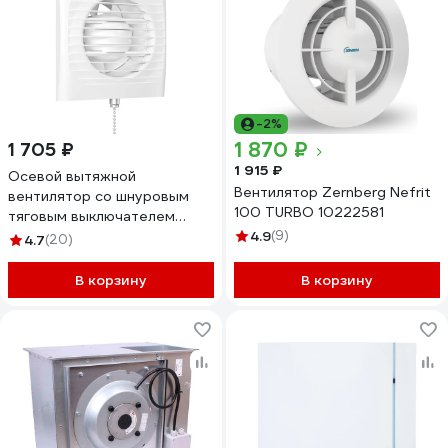
-2%
1 870 ₽
1 705 ₽
1 915 ₽
Осевой вытяжной
Вентилятор Zernberg Nefrit
вентилятор со шнуровым
100 TURBO 10222581
тяговым выключателем
AURAMAX OPTIMA 4-02 88-
4.9
(9)
4.7
(20)
194
В корзину
В корзину