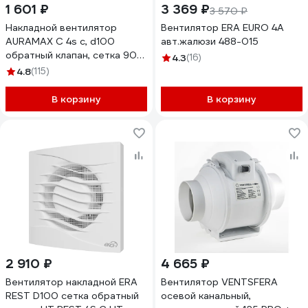
1 601 ₽
3 369 ₽
3 570 ₽
Накладной вентилятор
Вентилятор ERA EURO 4A
AURAMAX C 4s c, d100
авт.жалюзи 488-015
обратный клапан, сетка 90-
4.3
(16)
00104
4.8
(115)
В корзину
В корзину
2 910 ₽
4 665 ₽
Вентилятор накладной ERA
Вентилятор VENTSFERA
REST D100 сетка обратный
осевой канальный,