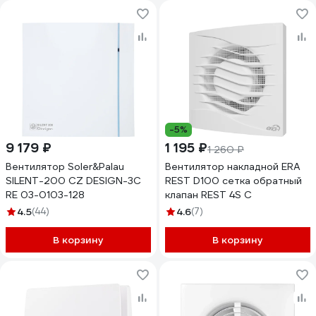
-5%
9 179 ₽
1 195 ₽
1 260 ₽
Вентилятор Soler&Palau
Вентилятор накладной ERA
SILENT-200 CZ DESIGN-3C
REST D100 сетка обратный
RE 03-0103-128
клапан REST 4S C
4.5
(44)
4.6
(7)
В корзину
В корзину