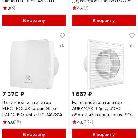
клапан HT REST 4S C HT
двухскоростной 125 PRO +
кнопка на корпусе для
3
(3)
4.4
(7)
переключения скоростей, D
125 BZ-125P
В корзину
В корзину
7 370 ₽
1 667 ₽
Вытяжной вентилятор
Накладной вентилятор
ELECTROLUX серии Glass
AURAMAX B 4s c, d100
EAFG-150 white НС-1417814
обратный клапан, сетка 90-
00068
4.8
(19)
4.8
(107)
В корзину
В корзину