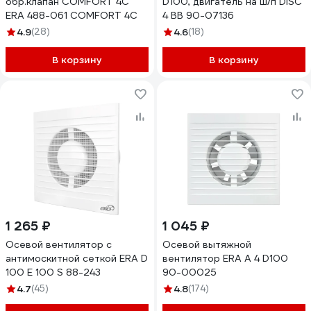
обр.клапан COMFORT 4С
D100, двигатель на ш/п DISC
ERA 488-061 COMFORT 4C
4 BB 90-07136
4.9
(28)
4.6
(18)
В корзину
В корзину
1 265 ₽
1 045 ₽
Осевой вентилятор c
Осевой вытяжной
антимоскитной сеткой ERA D
вентилятор ERA A 4 D100
100 E 100 S 88-243
90-00025
4.7
(45)
4.8
(174)