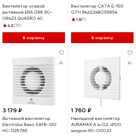
Вентилятор осевой
Вентилятор CATA E-150
вытяжной ERA D98 90-
GTH 8422248056854
06423 QUADRO 4C
1.8
(5)
4.3
(38)
В корзину
В корзину
3 179 ₽
1 760 ₽
Вытяжной вентилятор
Накладной вентилятор
Electrolux Basic EAFB-120
AURAMAX A 4-02, d100
НС-1126785
шнурок 90-00023