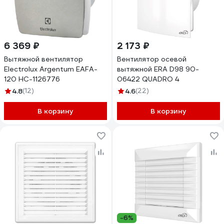
6 369 ₽
2 173 ₽
Вытяжной вентилятор
Вентилятор осевой
Electrolux Argentum EAFA-
вытяжной ERA D98 90-
120 НС-1126776
06422 QUADRO 4
4.8
(12)
4.6
(22)
В корзину
В корзину
-6%