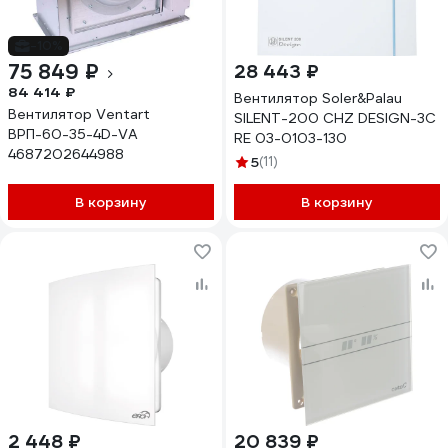
-10%
75 849 ₽
28 443 ₽
84 414 ₽
Вентилятор Soler&Palau
Вентилятор Ventart
SILENT-200 CHZ DESIGN-3C
ВРП-60-35-4D-VA
RE 03-0103-130
4687202644988
5
(11)
В корзину
В корзину
2 448 ₽
20 839 ₽