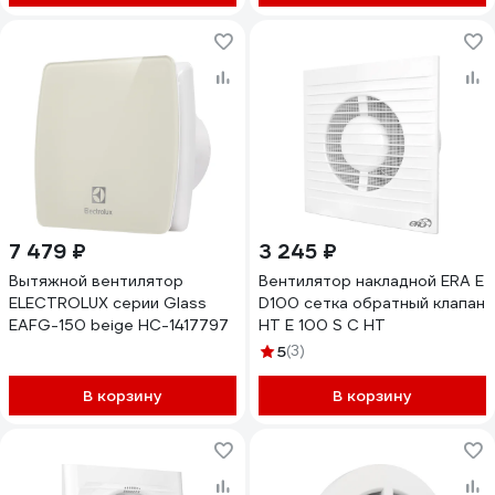
7 479 ₽
3 245 ₽
Вытяжной вентилятор
Вентилятор накладной ERA E
ELECTROLUX серии Glass
D100 сетка обратный клапан
EAFG-150 beige НС-1417797
HT E 100 S C HT
5
(3)
В корзину
В корзину