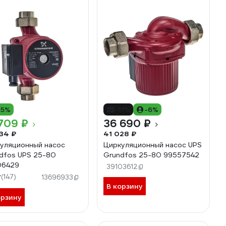
15%
-11%
-6%
709 ₽
36 690 ₽
34 ₽
41 028 ₽
уляционный насос
Циркуляционный насос UPS
dfos UPS 25-80
Grundfos 25-80 99557542
06429
39103612
7
(147)
13696933
В корзину
орзину