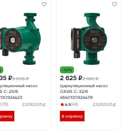
%
-10%
35 ₽
2 625 ₽
3 005 ₽
2 930 ₽
уляционный насос
Циркуляционный насос
S C-25/6
OASIS C-32/6
130924423
4640130924478
7
(78)
4.5
(49)
23282505
23282535
орзину
В корзину