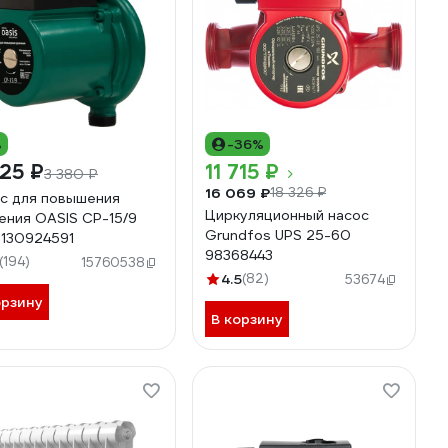
%
-36%
25 ₽
11 715 ₽
3 380 ₽
16 069 ₽
18 326 ₽
с для повышения
Циркуляционный насос
ения OASIS CP-15/9
Grundfos UPS 25-60
130924591
98368443
(194)
15760538
4.5
(82)
53674
орзину
В корзину