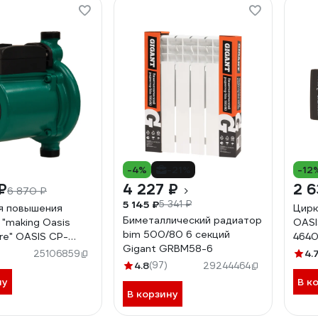
-4%
-21%
-12
₽
4 227 ₽
2 6
6 870 ₽
5 145 ₽
5 341 ₽
я повышения
Цирк
Биметаллический радиатор
 "making Оasis
OASI
bim 500/80 6 секций
re" OASIS CP-
4640
Gigant GRBM58-6
4.
25106859
4.8
(97)
29244464
ну
В к
В корзину