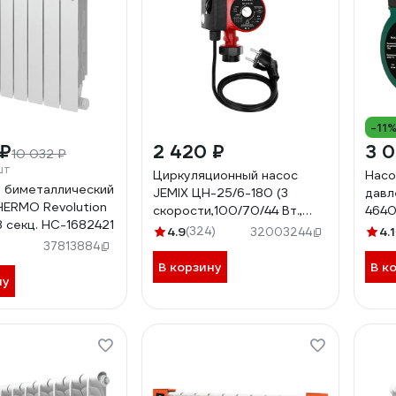
-11
 ₽
2 420 ₽
3 0
10 032 ₽
шт
Циркуляционный насос
Насо
 биметаллический
JEMIX ЦН-25/6-180 (3
давл
ERMO Revolution
скорости,100/70/44 Вт.,
4640
8 секц. НС-1682421
производ. 60/45/26 л/мин.)
4.9
(324)
4.1
32003244
37813884
В корзину
В к
ну