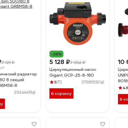
-36%
₽
5 128 ₽
10 
7 121 ₽
7 992 ₽
/шт
Циркуляционный насос
Цирк
ический радиатор
Gigant GСP-25-8-180
UNIP
80 8 секций
8018
5
(11)
37585590
GRBM58-8
4.
29244416
В корзину
В к
ну