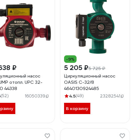
-9%
638 ₽
5 205 ₽
5 725 ₽
уляционный насос
Циркуляционный насос
UMP отопл. UPС 32-
OASIS C-32/8
0 44338
4640130924485
6
(52)
4.5
(49)
16050339
23282541
орзину
В корзину