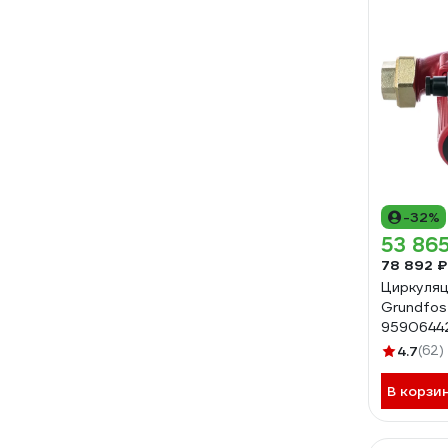
-32%
53 865
78 892 ₽
Циркуляц
Grundfos
9590644
4.7
(62)
В корзи