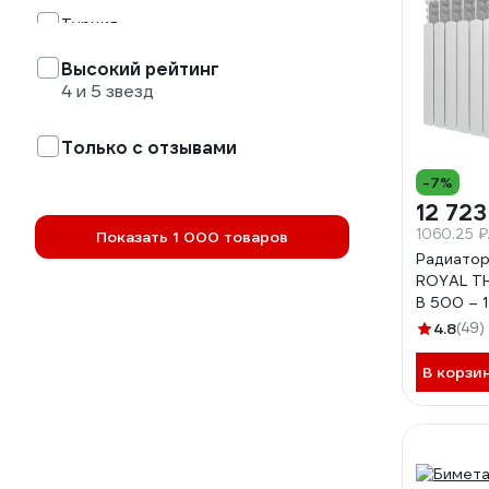
Турция
Франция
Высокий рейтинг
4 и 5 звезд
Чехия
Только с отзывами
-7%
12 723
1060.25 
Показать 1 000 товаров
Радиатор
ROYAL TH
B 500 – 1
НС-16824
4.8
(49)
В корзи