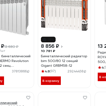
-18%
 ₽
8 856 ₽
13 
13 680 ₽
₽/шт
10 781 ₽
Ради
 биметаллический
Биметаллический радиатор
ROYA
ERMO Revolution
bim 500/80 12 секций
500,
2 секц.
Gigant GRBM58-12
4
(
18
4.8
(97)
37813866
29244458
В к
ну
В корзину