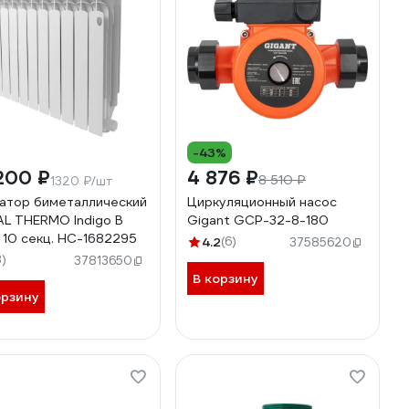
-43%
200 ₽
4 876 ₽
8 510 ₽
1320 ₽/шт
атор биметаллический
Циркуляционный насос
L THERMO Indigo B
Gigant GСP-32-8-180
 10 секц. НС-1682295
4.2
(6)
37585620
3)
37813650
В корзину
орзину