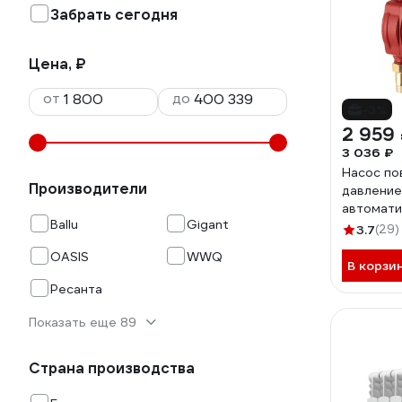
Забрать сегодня
Цена, ₽
от
до
-3%
2 959
3 036 ₽
Насос п
Производители
давление
автомати
Ballu
Gigant
включени
3.7
(29)
ротор WP
OASIS
WWQ
В корзи
Ресанта
Показать еще 89
Страна производства