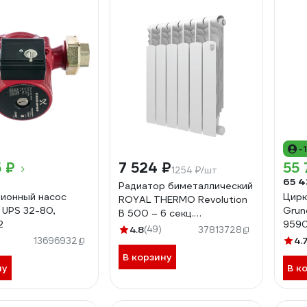
-
 ₽
7 524 ₽
55 
1254 ₽/шт
65 4
Радиатор биметаллический
ионный насос
Цирк
ROYAL THERMO Revolution
 UPS 32-80,
Grun
B 500 – 6 секц.
2
959
НС-1682420
4.8
(49)
37813728
4.
13696932
В корзину
ну
В к