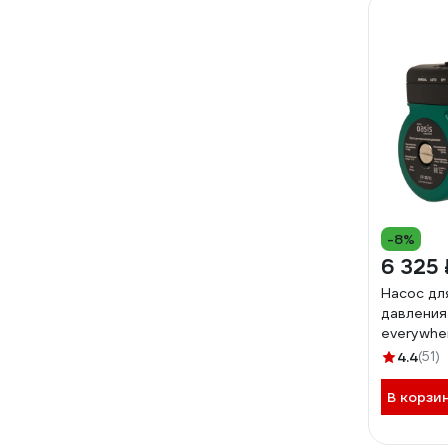
-8%
6 325 
Насос дл
давления
everywhe
20/12
4.4
(51)
В корзи