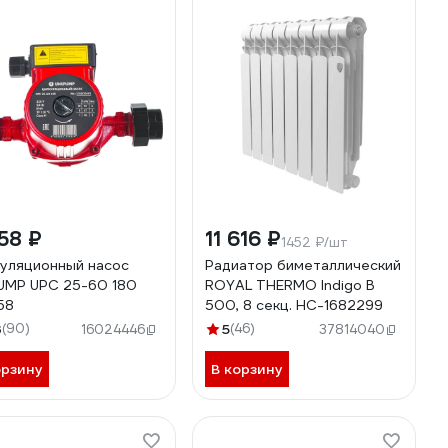
58 ₽
11 616 ₽
1452 ₽/шт
уляционный насос
Радиатор биметаллический
UMP UPС 25-60 180
ROYAL THERMO Indigo B
58
500, 8 секц. НС-1682299
3
(90)
5
(46)
16024446
37814040
орзину
В корзину