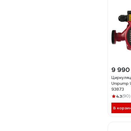
9 990
Циркуляц
Unipump 
93873
4.3
(90)
В корзи