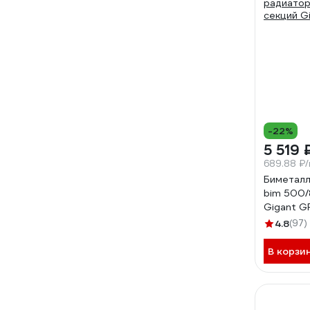
-22%
5 519 
689.88 ₽
Биметалл
bim 500/
Gigant 
4.8
(97)
В корзи