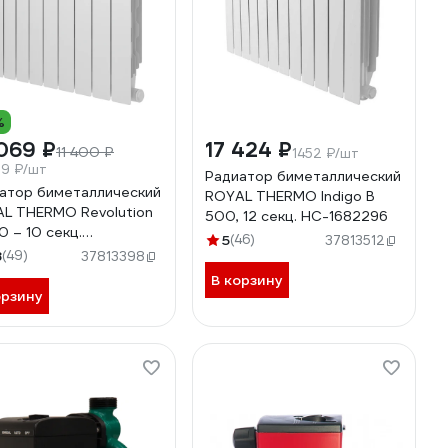
%
069 ₽
17 424 ₽
11 400 ₽
1452 ₽/шт
.9 ₽/шт
Радиатор биметаллический
атор биметаллический
ROYAL THERMO Indigo B
L THERMO Revolution
500, 12 секц. НС-1682296
0 – 10 секц.
5
(46)
37813512
682417
8
(49)
37813398
В корзину
орзину