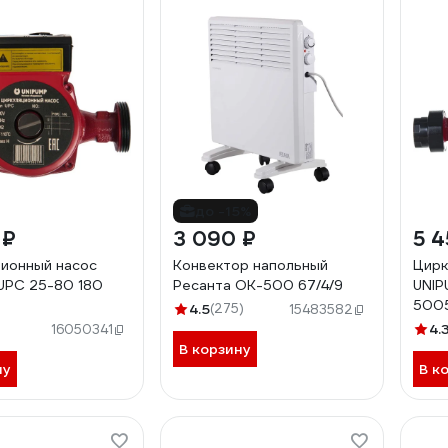
до -15%
 ₽
3 090 ₽
5 4
ионный насос
Конвектор напольный
Цирк
UPС 25-80 180
Ресанта ОК-500 67/4/9
UNIP
500
4.5
(275)
15483582
4.
16050341
В корзину
ну
В к