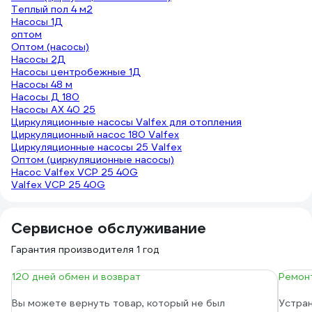
Теплый пол 4 м2
Насосы 1Д
оптом
Оптом (насосы)
Насосы 2Д
Насосы центробежные 1Д
Насосы 48 м
Насосы Д 180
Насосы АХ 40 25
Циркуляционные насосы Valfex для отопления
Циркуляционный насос 180 Valfex
Циркуляционные насосы 25 Valfex
Оптом (циркуляционные насосы)
Насос Valfex VCP 25 40G
Valfex VCP 25 40G
Сервисное обслуживание
Гарантия производителя 1 год
120 дней обмен и возврат
Ремонт
Вы можете вернуть товар, который не был
Устран