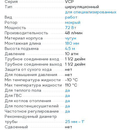
Серия
VCP
Тип
циркуляционный
для специализированных
Вид
работ
Ротор
мокрый
Мощность
72 Вт
Производительность
48 л/мин
Материал корпуса
чугун
Монтажная длина
180 мм
Высота подъема
4.5 м
Давление
10 атм
Трубное соединение вход
1 1/2 дюйм
Трубное соединение выход
1 1/2 дюйм
Защита от сухого хода
нет
Для повышения давления
нет
Min температура жидкости
-10 °С
Max температура жидкости
110 °С
Для теплого пола
да
Для ГВС
да
Для котлов отопления
да
Для полотенцесушителей
да
Частотное регулирование
да
Рекомендуемый диаметр
трубы
25 мм - 1"
Сдвоенный
нет