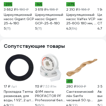
-29%
-14%
-27%
3 662 ₽
5 180 ₽
3 619 ₽
4 186 ₽
2 310 ₽
3 166 ₽
1 94
Циркуляционный
Циркуляционный
Циркуляционный
Цирк
насос Gigant GCP
насос Gigant
насос Valfex VCP
насо
25-4-180
GСP-25-6-180
25-60G 180 мм, с
СТА
гайками RS25/6G-
Ц-1Д
5
(11)
5
(11)
4.3
(64)
4.7
(2
180
Сопутствующие товары
-8%
17 ₽
/шт
113 ₽
7.53 ₽/м
280 ₽
303 ₽
3 58
Прокладка Terma
ФУМ лента
Сантехнический
Авто
резиновая, для
PROFACTOR PF
лён Sanfix
выкл
воды, 1 1/2", 2 шт
Professional белая
чесаный 50 гр
дифф
16496
Ф85 мм 19мм х
40727
тока
4.9
(13)
5
(60)
4.9
(22)
5
(73)