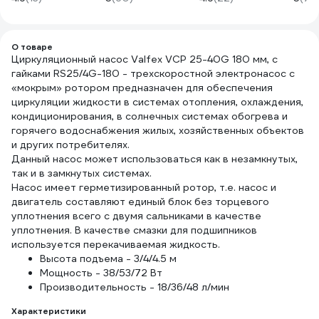
0,25мм х 15м PF FE
Elec
530
City9
16а, 
тип-
О товаре
Циркуляционный насос Valfex VCP 25-40G 180 мм, с
(ран
EZ9D
гайками RS25/4G-180 - трехскоростной электронасос с
C9D3
«мокрым» ротором предназначен для обеспечения
циркуляции жидкости в системах отопления, охлаждения,
кондиционирования, в солнечных системах обогрева и
горячего водоснабжения жилых, хозяйственных объектов
и других потребителях.
Данный насос может использоваться как в незамкнутых,
так и в замкнутых системах.
Насос имеет герметизированный ротор, т.е. насос и
двигатель составляют единый блок без торцевого
уплотнения всего с двумя сальниками в качестве
уплотнения. В качестве смазки для подшипников
используется перекачиваемая жидкость.
Высота подъема - 3/4/4.5 м
Мощность - 38/53/72 Вт
Производительность - 18/36/48 л/мин
Характеристики