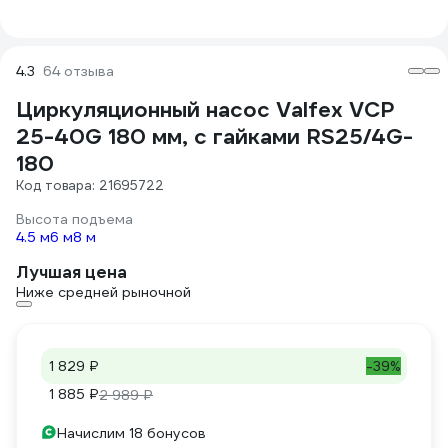
4.3
64 отзыва
Циркуляционный насос Valfex VCP
25-40G 180 мм, с гайками RS25/4G-
180
Код товара: 21695722
Высота подъема
4.5 м
6 м
8 м
Лучшая цена
Ниже средней рыночной
1 829 ₽
-39%
1 885 ₽
2 989 ₽
Начислим 18 бонусов