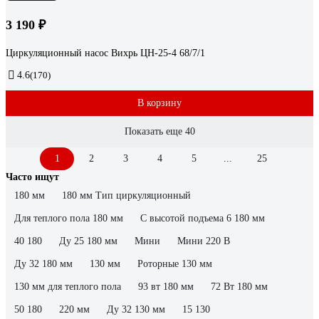
3 190 ₽
Циркуляционный насос Вихрь ЦН-25-4 68/7/1
4.6
(170)
В корзину
Показать еще 40
1
2
3
4
5
...
25
Часто ищут
180 мм
180 мм Тип циркуляционный
Для теплого пола 180 мм
С высотой подъема 6 180 мм
40 180
Ду 25 180 мм
Мини
Мини 220 В
Ду 32 180 мм
130 мм
Роторные 130 мм
130 мм для теплого пола
93 вт 180 мм
72 Вт 180 мм
50 180
220 мм
Ду 32 130 мм
15 130