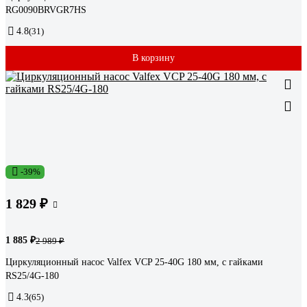
RG0090BRVGR7HS
4.8
(31)
В корзину
-39%
1 829 ₽
1 885 ₽
2 989 ₽
Циркуляционный насос Valfex VCP 25-40G 180 мм, с гайками
RS25/4G-180
4.3
(65)