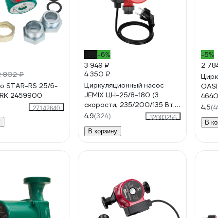
-9%
-6%
-5%
3 949 ₽
2 78
4 350 ₽
2 802 ₽
Цирк
Циркуляционный насос
lo STAR-RS 25/6-
OASI
JEMIX ЦН-25/8-180 (3
-RK 2459900
4640
скорости, 235/200/135 Вт.,
4.5
(4
27142640
производ. 120/77/45 л/мин.)
4.9
(324)
32003256
у
В ко
В корзину