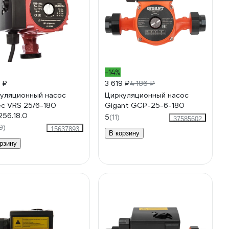
-14%
 ₽
3 619 ₽
4 186 ₽
уляционный насос
Циркуляционный насос
ec VRS 25/6-180
Gigant GСP-25-6-180
256.18.0
5
(11)
37585602
9)
15637893
В корзину
рзину