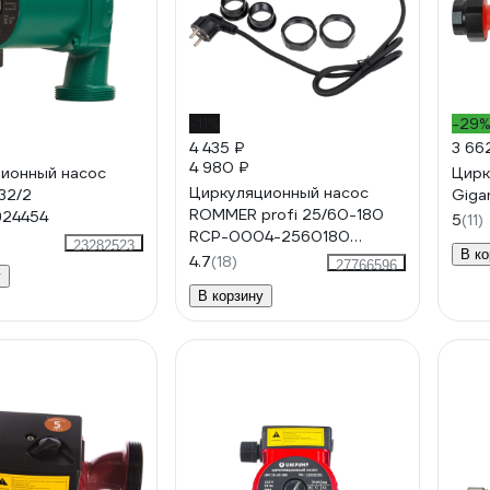
-11%
-29
4 435 ₽
3 66
4 980 ₽
ионный насос
Цирк
Циркуляционный насос
32/2
Giga
ROMMER profi 25/60-180
924454
5
(11)
RCP-0004-2560180
23282523
В ко
RG0091N6E5OL6F
4.7
(18)
27766596
у
В корзину