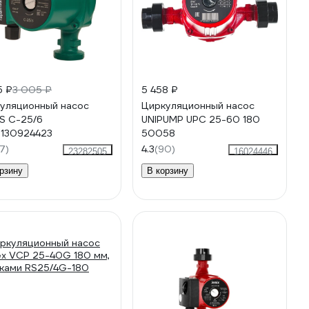
5 ₽
3 005 ₽
5 458 ₽
уляционный насос
Циркуляционный насос
S C-25/6
UNIPUMP UPС 25-60 180
130924423
50058
7)
4.3
(90)
23282505
16024446
рзину
В корзину