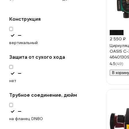
Конструкция
до -3%
2 550 ₽
вертикальный
Циркуляц
OASIS C-
Защита от сухого хода
4640130
4.5
(49)
В корзин
нет
Трубное соединение, дюйм
на фланец DN80