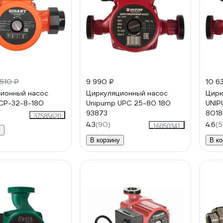
 510 ₽
9 990 ₽
10 6
ионный насос
Циркуляционный насос
Цирк
СP-32-8-180
Unipump UPС 25-80 180
UNIP
93873
8018
37585620
4.3
(90)
4.6
(5
16050341
у
В корзину
В ко