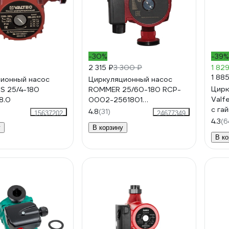
-30%
-39%
2 315 ₽
3 300 ₽
1 82
1 88
ионный насос
Циркуляционный насос
Цирк
RS 25/4-180
ROMMER 25/60-180 RCP-
Valf
8.0
0002-2561801
с га
RG0090BRV86TGQ
4.8
(31)
15637202
24677349
4.3
(6
у
В корзину
В ко