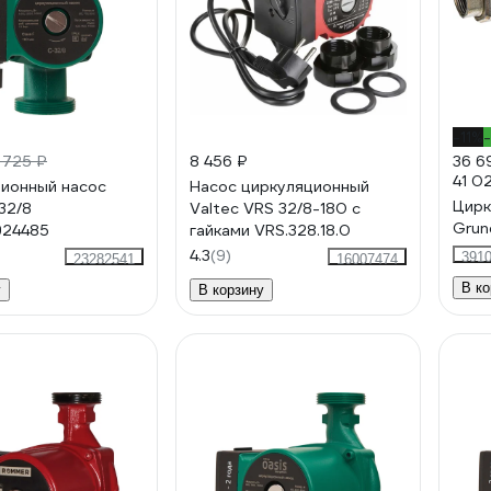
-11%
 725 ₽
8 456 ₽
36 6
41 0
ионный насос
Насос циркуляционный
Цирку
32/8
Valtec VRS 32/8-180 с
924485
гайками VRS.328.18.0
4.3
(9)
391
23282541
16007474
В ко
у
В корзину