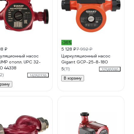
-36%
38 ₽
5 128 ₽
7 992 ₽
уляционный насос
Циркуляционный насос
UMP отопл. UPС 32-
Gigant GСP-25-8-180
0 44338
5
(11)
37585590
2)
16050339
В корзину
рзину