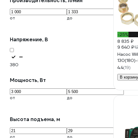
Производительность, л/мин
от
до
-25%
-31%
Напряжение, В
8 835 ₽
9 640 ₽
1
Насос Wi
130(180)
380
4.4
(19)
В корзин
Мощность, Вт
от
до
Высота подъема, м
от
до