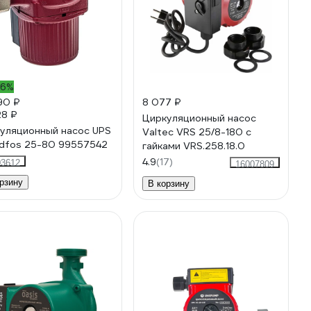
-6%
90 ₽
8 077 ₽
28 ₽
Циркуляционный насос
ляционный насос UPS
Valtec VRS 25/8-180 с
Grundfos 25-80 99557542
гайками VRS.258.18.0
4.9
(17)
03612
16007809
рзину
В корзину