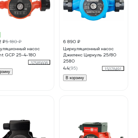
%
2 ₽
5 180 ₽
6 890 ₽
уляционный насос
Циркуляционный насос
nt GCP 25-4-180
Джилекс Циркуль 25/80
2580
37585608
4.4
(95)
15078491
рзину
В корзину