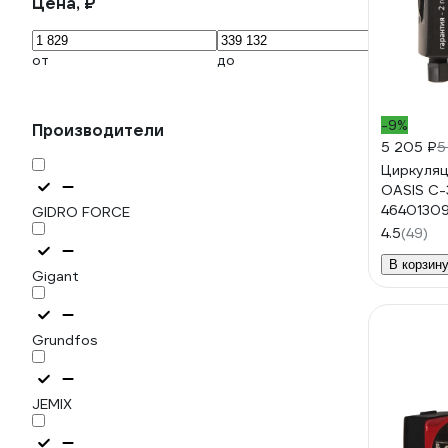
Цена, ₽
от
до
-9%
Производители
5 205 ₽
5
Циркуляц
OASIS C-
4640130
GIDRO FORCE
4.5
(49)
В корзин
Gigant
Grundfos
JEMIX