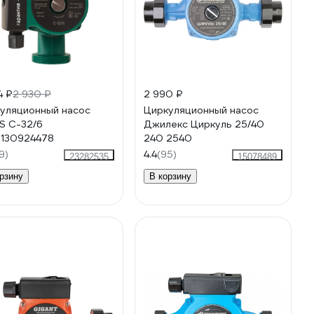
4 ₽
2 930 ₽
2 990 ₽
уляционный насос
Циркуляционный насос
S C-32/6
Джилекс Циркуль 25/40
130924478
240 2540
9)
4.4
(95)
23282535
15078489
рзину
В корзину