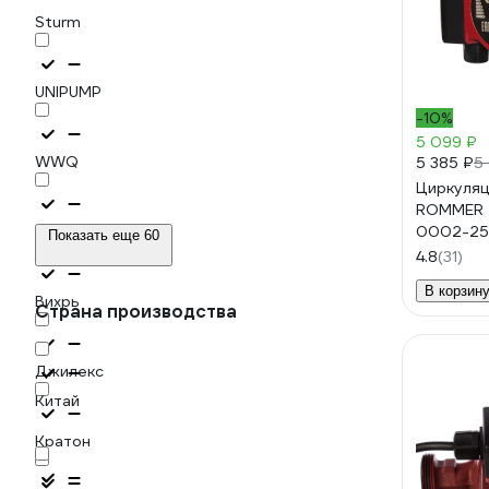
Sturm
UNIPUMP
-10%
5 099 ₽
WWQ
5 385 ₽
5
Циркуляц
ROMMER 
Беламос
0002-25
Показать еще 60
RG0090
4.8
(31)
В корзин
Вихрь
Страна производства
Джилекс
Китай
Кратон