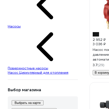
Насосы
-3%
2 952 ₽
3 036 ₽
Насос п
давление
автомати
включени
3.7
(29)
Поверхностные насосы
ротор WP
Насос Циркулярный для отопления
В корзин
Выбор магазина
Выбрать на карте