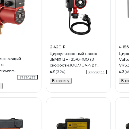
2 420 ₽
4 186
Циркуляционный насос
Цирк
овышающий
JEMIX ЦН-25/6-180 (3
Valt
 с
скорости,100/70/44 Вт.,
VRS.
ческим
производ. 60/45/26 л/мин.)
4.9
(324)
4.3
(4
32003244
ем JEMIX мокрый
17170477
В корзину
В ко
-15/9-25 87560
у