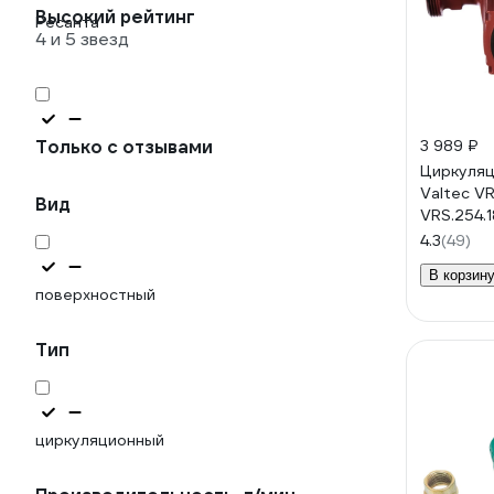
Высокий рейтинг
Ресанта
4 и 5 звезд
Только с отзывами
3 989 ₽
Циркуляц
Valtec V
Вид
VRS.254.1
4.3
(49)
В корзин
поверхностный
Тип
циркуляционный