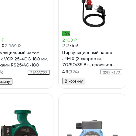
-4%
9 ₽
2 193 ₽
2 274 ₽
5 ₽
2 989 ₽
Циркуляционный насос
уляционный насос
JEMIX (3 скорости,
ex VCP 25-40G 180 мм,
70/50/35 Вт., производ.
йками RS25/4G-180
50/35/22 л/мин.) ЦН-25/4-
4.9
(324)
4)
32003172
21695722
180
В корзину
рзину