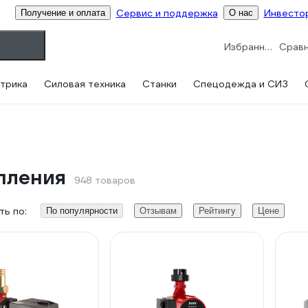
Сервис и поддержка
Инвесто
Получение и оплата
О нас
Избранное
трика
Силовая техника
Станки
Спецодежда и СИЗ
пления
948 товаров
ь по:
По популярности
Отзывам
Рейтингу
Цене