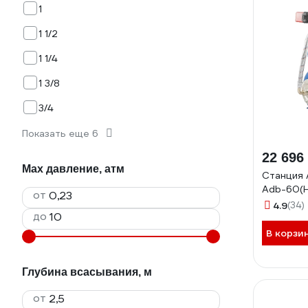
1
1 1/2
1 1/4
1 3/8
3/4
Показать еще 6
22 696
Max давление, атм
Станция 
Adb-60(H
от
4.9
(34)
до
В корзи
Глубина всасывания, м
от