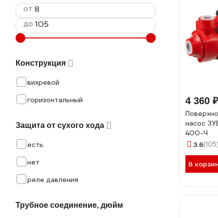
от
до
Конструкция
вихревой
горизонтальный
4 360 
Поверхно
насос ЗУ
Защита от сухого хода
400-Ч
есть
3.6
(105
нет
В корзи
реле давления
Трубное соединение, дюйм