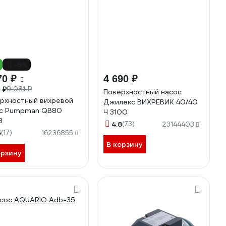
-9%
70 ₽
4 690 ₽
9 081 ₽
 ₽
Поверхностный насос
рхностный вихревой
Джилекс ВИХРЕВИК 40/40
ос Pumpman QB80
Ч 3100
3
4.8
(73)
23144403
5
(17)
16236855
В корзину
орзину