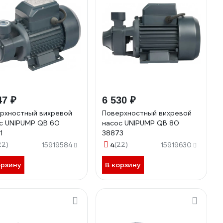
47 ₽
6 530 ₽
рхностный вихревой
Поверхностный вихревой
с UNIPUMP QB 60
насос UNIPUMP QB 80
1
38873
22)
4
(22)
15919584
15919630
орзину
В корзину