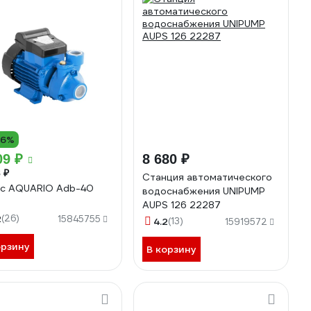
16%
09 ₽
8 680 ₽
 ₽
Станция автоматического
с AQUARIO Adb-40
водоснабжения UNIPUMP
0
AUPS 126 22287
2
(26)
15845755
4.2
(13)
15919572
орзину
В корзину