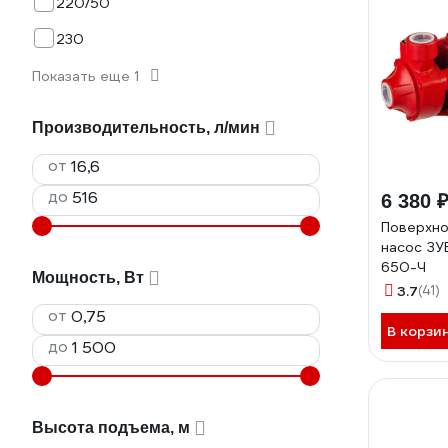
220/50
230
Показать еще 1
Производительность, л/мин
от
до
6 380 
Поверхно
насос ЗУ
650-Ч
Мощность, Вт
3.7
(41)
от
В корзи
до
Высота подъема, м