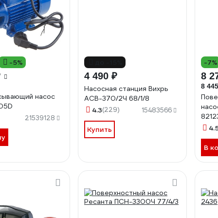
-5%
до -15%
-7%
₽
4 490 ₽
8 2
8 445
Насосная станция Вихрь
сывающий насос
Пове
АСВ-370/2Ч 68/1/8
05D
нас
4.3
(229)
15483566
8212
21539128
4.
Купить
ну
В к