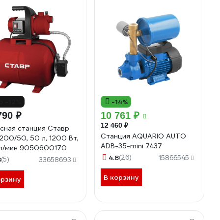
о -12%
-14%
790 ₽
10 761 ₽
12 460 ₽
сная станция Ставр
Станция AQUARIO AUTO
200/50, 50 л, 1200 Вт,
ADB-35-mini 7437
 л/мин 9050600170
4.8
(26)
15866545
8
(5)
33658693
В корзину
орзину