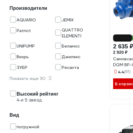
Производители
AQUARIO
JEMIX
QUATTRO
Patriot
ELEMENTI
-10%
2 635 
UNIPUMP
Беламос
2 920 ₽
Вихрь
Джилекс
Самовса
DGM BP-
ЗУБР
Ресанта
4.4
(61)
Показать еще 30
В корзи
Высокий рейтинг
4 и 5 звезд
Вид
погружной