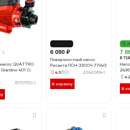
до -5%
-
₽
6 090 ₽
7 8
8 716
Поверхностный насос
 насос QUATTRO
Насо
Ресанта ПСН-3300Ч 77/4/3
Giardino 401 Ci
2436
4.3
(50)
20420614
4.
)
15701750
В корзину
В к
ну