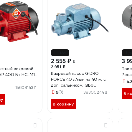
-13%
д
₽
2 555 ₽
3 9
2 951 ₽
стный вихревой
Пове
Вихревой насос GIDRO
БР 400 Вт НС-М1-
Реса
FORCE 40 л/мин на 40 м, с
4.
доп. сальником, QB60
)
15608143
5
(3)
39300244
В к
ну
В корзину