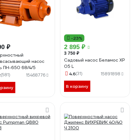
-23%
90 ₽
2 895 ₽
3 750 ₽
рхностный
Садовый насос Беламос XP
всасывающий насос
05 L
ь ПН-650 68/4/5
4.6
(31)
15891898
2
(581)
15468776
В корзину
орзину