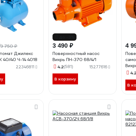
до -3%
₽
3 490 ₽
4 9
9 750 ₽
втомат Джилекс
Поверхностный насос
Пове
 40/40 Ч-14 4018
Вихрь ПН-370 68/4/1
само
Вихр
4.2
(581)
22346811
15277616
4.
ну
В корзину
В к