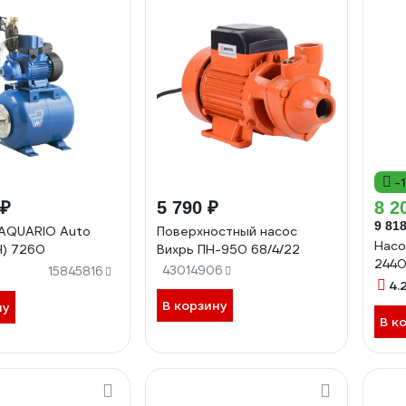
-
 ₽
5 790 ₽
8 2
9 818
AQUARIO Auto
Поверхностный насос
Насо
) 7260
Вихрь ПН-950 68/4/22
244
43014906
15845816
4.
В корзину
ну
В к