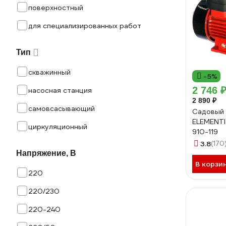
поверхностный
для специализированных работ
Тип
скважинный
-5%
2 746 
насосная станция
2 890 ₽
самовсасывающий
Садовый
ELEMENTI 
циркуляционный
910-119
3.8
(170
Напряжение, В
В корзи
220
220/230
220-240