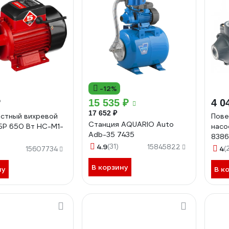
-12%
₽
15 535 ₽
4 0
17 652 ₽
стный вихревой
Пове
Станция AQUARIO Auto
БР 650 Вт НС-М1-
насо
Adb-35 7435
8386
4.9
(31)
15845822
4
(
15607734
В корзину
ну
В к