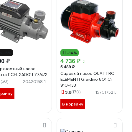
о -5%
-14%
90 ₽
4 736 ₽
5 489 ₽
рхностный насос
Садовый насос QUATTRO
нта ПСН-2400Ч 77/4/2
ELEMENTI Giardino 801 Ci
3
(50)
20420158
910-133
3.8
(170)
15701752
орзину
В корзину