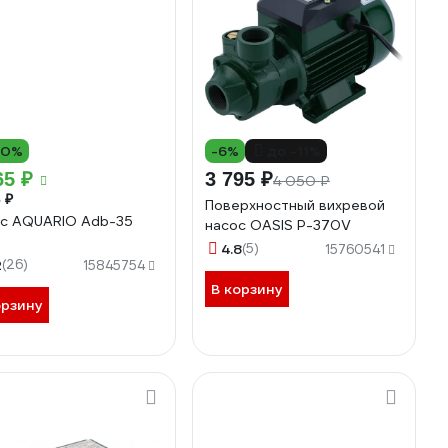
10%
-6%
до -11%
65 ₽
3 795 ₽
4 050 ₽
 ₽
Поверхностный вихревой
с AQUARIO Adb-35
насос OASIS P-370V
4.8
(5)
15760541
2
(26)
15845754
В корзину
орзину