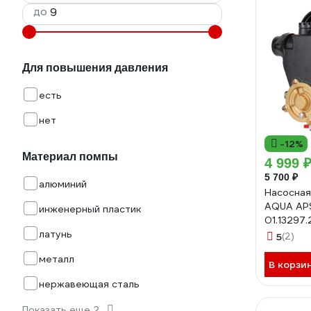
до
Для повышения давления
есть
нет
-12%
Материал помпы
4 999 
5 700 ₽
алюминий
Насосная
AQUA AP
инженерный пластик
01.13297.
латунь
5
(2)
металл
В корзи
нержавеющая сталь
Показать еще 2