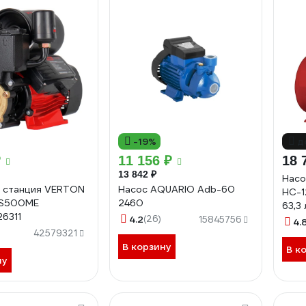
-19%
д
₽
11 156 ₽
18 
13 842 ₽
Насо
 станция VERTON
Насос AQUARIO Adb-60
НС-1
S500ME
2460
63,3
26311
4.2
(26)
15845756
4.
42579321
В корзину
В к
ну