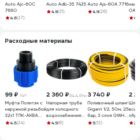
Auto Ajc-60C
Auto Adb-35 7435
Auto Ajs-60A 7716
насо
7660
OASI
4.9
(31)
4.9
(26)
4670
4.9
(27)
4.
Расходные материалы
99 ₽
2 360 ₽
3 740 ₽
2 2
/шт
94.4 ₽/м
Муфта Политэк с
Напорная труба
Поливочный шланг
Шлан
наружной резьбой
для холодного
Gigant 1/2, 50м, 25
всас
32х1 ТПК-АКВА
водоснабжения
бар, 3 слоя GWH-
обра
50030032
UNIPUMP ПЭ100
07
клап
4.5
(24)
4.9
(8)
5
(12)
2.
SDR 13.6-32x2.4
10 м
93810
4836