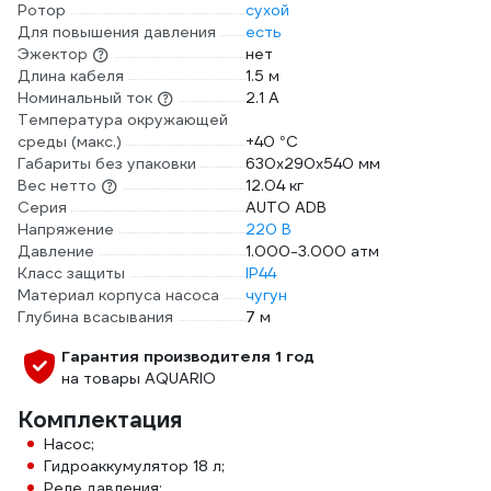
Ротор
сухой
Для повышения давления
есть
Эжектор
нет
Длина кабеля
1.5 м
Номинальный ток
2.1 А
Температура окружающей
среды (макс.)
+40 °С
Габариты без упаковки
630x290x540 мм
Вес нетто
12.04 кг
Серия
AUTO ADB
Напряжение
220 В
Давление
1.000-3.000 атм
Класс защиты
IP44
Материал корпуса насоса
чугун
Глубина всасывания
7 м
Гарантия производителя 1 год
на товары AQUARIO
Комплектация
Насос;
Гидроаккумулятор 18 л;
Реле давления;