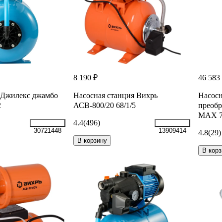
8 190 ₽
46 583
 Джилекс джамбо
Насосная станция Вихрь
Насосн
2
АСВ-800/20 68/1/5
преоб
MAX 7
4.4
(496)
30721448
13909414
4.8
(29)
В корзину
В корз