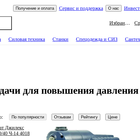
Сервис и поддержка
Инвест
Получение и оплата
О нас
Избранное
а
Силовая техника
Станки
Спецодежда и СИЗ
Санте
 дачи для повышения давления
о:
По популярности
Отзывам
Рейтингу
Цене