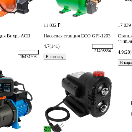
11 032 ₽
17 039
ция Вихрь АСВ
Насосная станция ECO GFI-1203
Станци
1200-5
4.7
(141)
21493834
4.9
(28)
В корзину
15474206
В корз
-2%