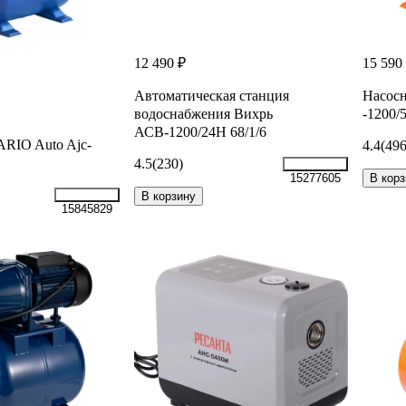
12 490 ₽
15 590
Автоматическая станция
Насосн
водоснабжения Вихрь
-1200/5
АСВ-1200/24Н 68/1/6
RIO Auto Ajc-
4.4
(496
4.5
(230)
В корз
15277605
В корзину
15845829