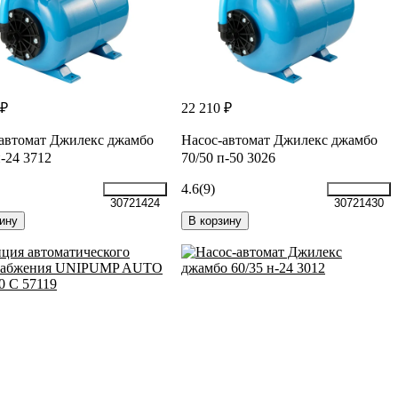
 ₽
22 210 ₽
автомат Джилекс джамбо
Насос-автомат Джилекс джамбо
н-24 3712
70/50 п-50 3026
4.6
(9)
30721424
30721430
ину
В корзину