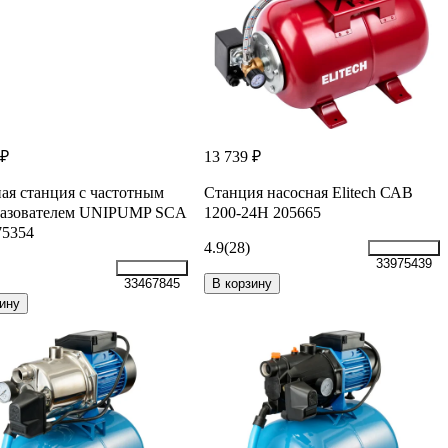
 ₽
13 739 ₽
ая станция с частотным
Станция насосная Elitech САВ
разователем UNIPUMP SCA
1200-24Н 205665
5354
4.9
(28)
33975439
В корзину
33467845
ину