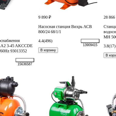
9 890 ₽
28 866
Насосная станция Вихрь АСВ
Станци
800/24 68/1/1
водос
MH 500
оснабжения
4.4
(496)
13909415
LA2 3-45 AKCCDE
3.8
(17)
В корзину
/60Hz 93013352
В корз
15636587