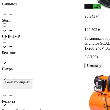
Grundfos
-22%
-12%
95 343 ₽
Sturm
122 705 ₽
UNIPUMP
Установка вод
Grundfos SCA
1x200-240V 50
Беламос
3.8
(100)
В корзину
Вихрь
Показать еще 41
Джилекс
Ресанта