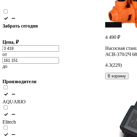
до -15%
Забрать сегодня
4 490 ₽
Цена, ₽
Насосная стан
от
АСВ-370/2Ч 68
4.3
(229)
до
В корзину
Производители
AQUARIO
Elitech