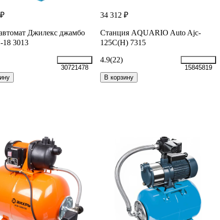
 ₽
34 312 ₽
автомат Джилекс джамбо
Станция AQUARIO Auto Ajc-
п-18 3013
125C(H) 7315
4.9
(22)
30721478
15845819
ину
В корзину