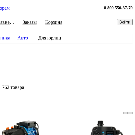
орам
8 800 550-37-70
Сравнение
Заказы
Корзина
Войти
хника
Авто
Для юрлиц
762 товара