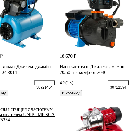
 ₽
18 670 ₽
автомат Джилекс джамбо
Насос-автомат Джилекс джамбо
п-24 3014
70/50 п-к комфорт 3036
4.2
(13)
30721454
30721394
ину
В корзину