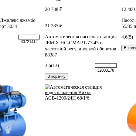
20 788 ₽
12 400
 Джилекс джамбо
Насос-
21 285 ₽
орт 3034
55/35 
Автоматическая насосная станция
4.6
(5)
30721412
JEMIX НС-СМАРТ-77-45 с
В корз
частотной регулировкой оборотов
88387
3.6
(13)
32003178
В корзину