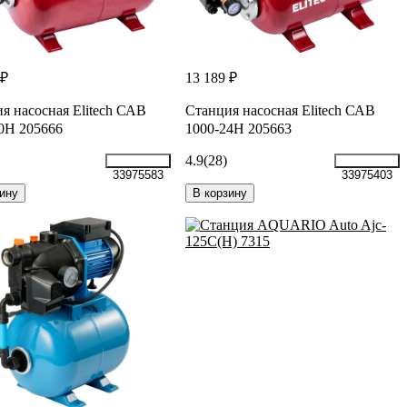
 ₽
13 189 ₽
я насосная Elitech САВ
Станция насосная Elitech САВ
0Н 205666
1000-24Н 205663
4.9
(28)
33975583
33975403
ину
В корзину