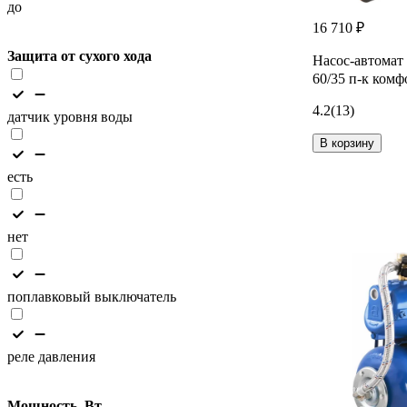
до
16 710 ₽
Защита от сухого хода
Насос-автомат
60/35 п-к комф
4.2
(13)
датчик уровня воды
В корзину
есть
нет
поплавковый выключатель
реле давления
Мощность, Вт