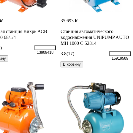
 ₽
35 693 ₽
ая станция Вихрь АСВ
Станция автоматического
0 68/1/4
водоснабжения UNIPUMP AUTO
MH 1000 С 52814
)
13909418
3.8
(17)
ину
15919589
В корзину