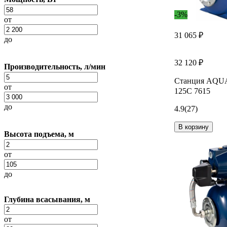
-3%
от
31 065 ₽
до
32 120 ₽
Производительность, л/мин
Станция AQUA
от
125C 7615
до
4.9
(27)
В корзину
Высота подъема, м
от
до
Глубина всасывания, м
от