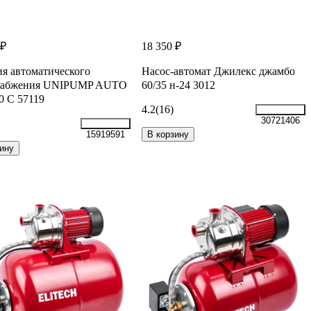
 ₽
18 350 ₽
я автоматического
Насос-автомат Джилекс джамбо
набжения UNIPUMP AUTO
60/35 н-24 3012
 С 57119
4.2
(16)
30721406
В корзину
15919591
ину