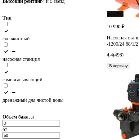
Высокий рейтинг
4 и 5 звезд
до -16%
Тип
10 990 ₽
Насосная стан
скважинный
-1200/24 68/1/2
4.4
(496)
насосная станция
В корзину
самовсасывающий
дренажный для чистой воды
Объем бака, л
от