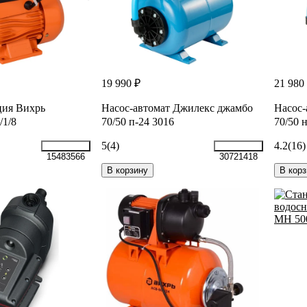
19 990 ₽
21 980
ция Вихрь
Насос-автомат Джилекс джамбо
Насос-
/1/8
70/50 п-24 3016
70/50 
5
(4)
4.2
(16)
15483566
30721418
В корзину
В корз