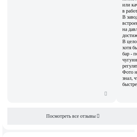
или ка
в рабо
В заво
встрое
на дав
достиж
В цело
хотя б
бар - 
чугунн
регуля
Фото н
знал, 
быстре
Посмотреть все отзывы