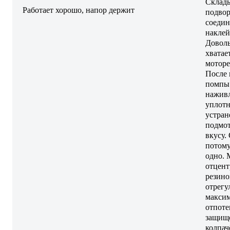
Склады
Работает хорошо, напор держит
подвор
соедин
наклей
Доволь
хватае
моторе
После 
помпы 
наживл
уплотн
устран
подмот
вкусу.
потому
одно. 
отцент
резино
отрегу
максим
отпоте
защище
колпач