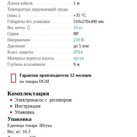
Длина кабеля
1 м
Температура окружающей среды
(макс.)
+35 °С
Габариты без упаковки
510х270х490 мм
Вес нетто
16 кг
Серия
BP
Напряжение
220 В
Давление
до 5 атм
Класс защиты
IPX4
Материал корпуса насоса
чугун
Глубина всасывания
9 м
Гарантия производителя 12 месяцев
на товары DGM
Комплектация
Электронасос с ресивером
Инструкция
Упаковка
Упаковка
Единица товара: Штука
Вес, кг: 16.3