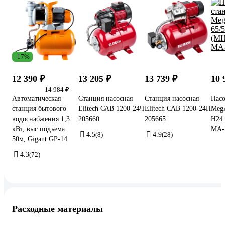
-17%
12 390 ₽
13 205 ₽
13 739 ₽
10 
14 984 ₽
Автоматическая
Станция насосная
Станция насосная
Насо
станция бытового
Elitech САВ 1200-24Ч
Elitech САВ 1200-24Н
MegA
водоснабжения 1,3
205660
205665
H24
кВт, выс.подъема
МА-
4.5
(8)
4.9
(28)
50м, Gigant GP-14
4.3
(72)
Расходные материалы