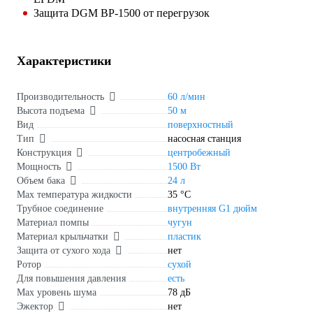
Защита DGM BP-1500 от перегрузок
Характеристики
Производительность
60 л/мин
Высота подъема
50 м
Вид
поверхностный
Тип
насосная станция
Конструкция
центробежный
Мощность
1500 Вт
Объем бака
24 л
Мах температура жидкости
35 °С
Трубное соединение
внутренняя G1 дюйм
Материал помпы
чугун
Материал крыльчатки
пластик
Защита от сухого хода
нет
Ротор
сухой
Для повышения давления
есть
Max уровень шума
78 дБ
Эжектор
нет