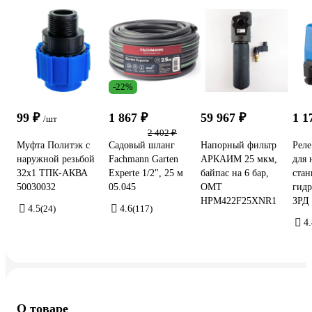
-22%
99 ₽
1 867 ₽
59 967 ₽
1 1
/шт
2 402 ₽
Муфта Политэк с
Садовый шланг
Напорный фильтр
Реле
наружной резьбой
Fachmann Garten
АРКАИМ 25 мкм,
для 
32х1 ТПК-АКВА
Experte 1/2", 25 м
байпас на 6 бар,
стан
50030032
05.045
ОМТ
гидр
HPM422F25XNR1
ЗРД
4.5
(24)
4.6
(117)
4.
О товаре