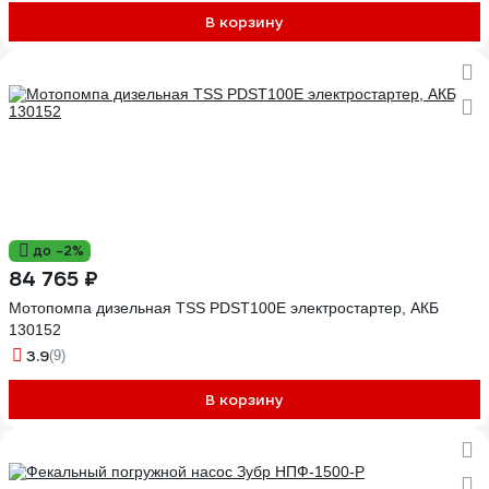
В корзину
до -2%
84 765 ₽
Мотопомпа дизельная TSS PDST100E электростартер, АКБ
130152
3.9
(9)
В корзину