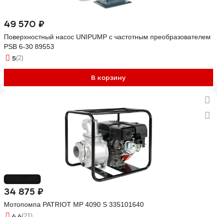
49 570 ₽
Поверхностный насос UNIPUMP с частотным преобразователем
PSB 6-30 89553
5
(2)
В корзину
до -9%
34 875 ₽
Мотопомпа PATRIOT MP 4090 S 335101640
4.4
(21)