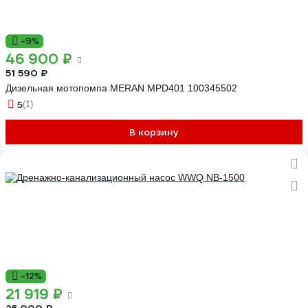
-9%
46 900 ₽
51 590 ₽
Дизельная мотопомпа MERAN MPD401 100345502
5
(1)
В корзину
-12%
21 919 ₽