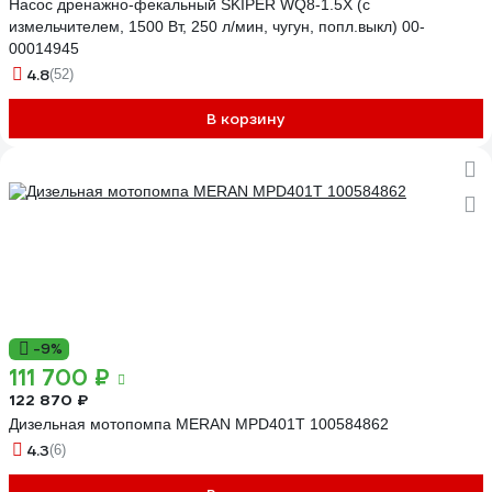
Насос дренажнo-фекальный SKIPER WQ8-1.5X (с
измельчителем, 1500 Вт, 250 л/мин, чугун, попл.выкл) 00-
00014945
4.8
(52)
В корзину
-9%
111 700 ₽
122 870 ₽
Дизельная мотопомпа MERAN MPD401T 100584862
4.3
(6)