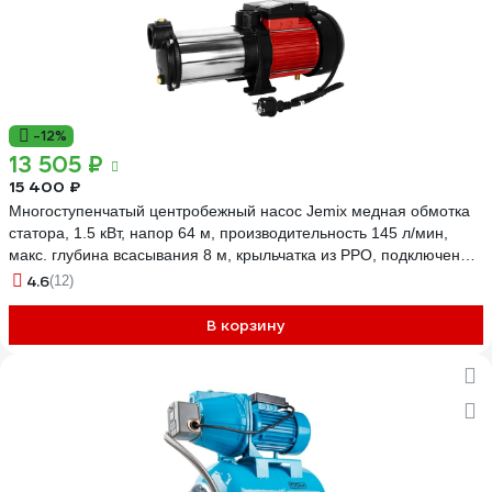
-12%
13 505 ₽
15 400 ₽
Многоступенчатый центробежный насос Jemix медная обмотка
статора, 1.5 кВт, напор 64 м, производительность 145 л/мин,
макс. глубина всасывания 8 м, крыльчатка из РРО, подключение
1,25" ГМН145-64
4.6
(12)
В корзину