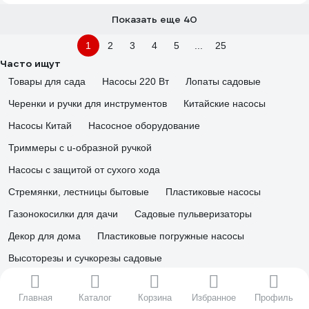
Показать еще 40
1
2
3
4
5
...
25
Часто ищут
Товары для сада
Насосы 220 Вт
Лопаты садовые
Черенки и ручки для инструментов
Китайские насосы
Насосы Китай
Насосное оборудование
Триммеры с u-образной ручкой
Насосы с защитой от сухого хода
Стремянки, лестницы бытовые
Пластиковые насосы
Газонокосилки для дачи
Садовые пульверизаторы
Декор для дома
Пластиковые погружные насосы
Высоторезы и сучкорезы садовые
Системы хранения садового инструмента из стали
Главная
Каталог
Корзина
Избранное
Профиль
Опрыскиватели садовые из пластика
Техника для сада Huter