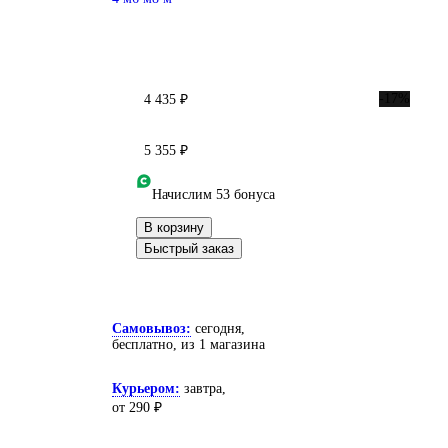
-17%
4 435 ₽
5 355 ₽
Начислим 53 бонуса
В корзину
Быстрый заказ
Самовывоз:
сегодня,
бесплатно
, из 1 магазина
Курьером:
завтра,
от 290 ₽