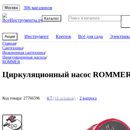
306 магазинов
Москва
Каталог
Инструмент
Крепеж
Всё для сада
Электрик
Акции
Главная
/
Сантехника
/
Инженерная сантехника
/
Циркуляционные насосы
/
ROMMER
Циркуляционный насос ROMMER p
Код товара:
27766596
4.7
(18 отзывов)
2 вопроса