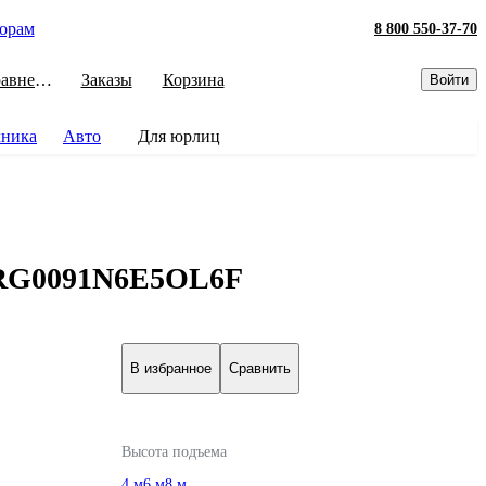
орам
8 800 550-37-70
Сравнение
Заказы
Корзина
Войти
хника
Авто
Для юрлиц
0 RG0091N6E5OL6F
В избранное
Сравнить
Высота подъема
4 м
6 м
8 м