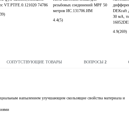
tec VT.PTFE.0.121020 74786
резьбовых соединений MPF 50
диффере
метров ИС.131706.ИМ
DEKraft 
39)
30 мА, т
4.4
(5)
16052DE
4.9
(269)
СОПУТСТВУЮЩИЕ ТОВАРЫ
ВОПРОСЫ
2
ециальным напылением улучшающим скользящие свойства материала и
ниями