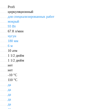
Profi
циркуляционный
для специализированных работ
мокрый
93 Вт
67.8 л/мин
чугун
180 мм
6 м
10 атм
1 1/2 дюйм
1 1/2 дюйм
нет
нет
-10 °С
110 °С
да
да
да
да
да