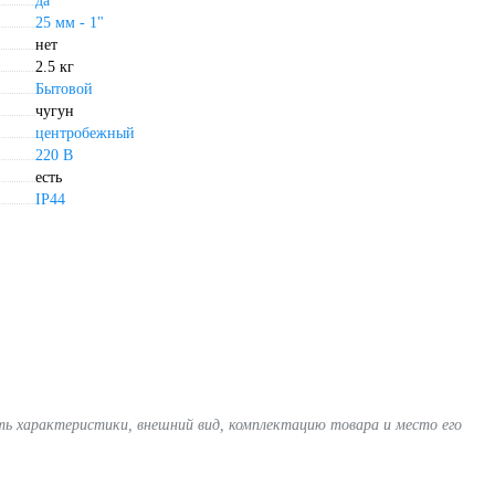
да
25 мм - 1"
нет
2.5 кг
Бытовой
чугун
центробежный
220 В
есть
IP44
ять характеристики, внешний вид, комплектацию товара и место его