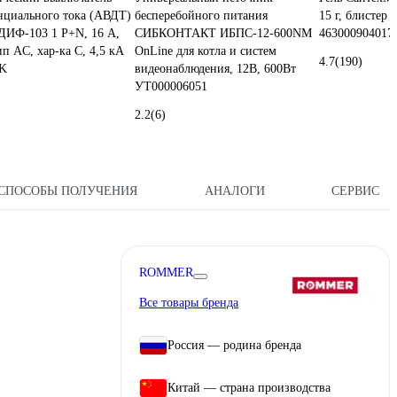
нциального тока (АВДТ)
бесперебойного питания
15 г, блистер 
ДИФ-103 1 Р+N, 16 А,
СИБКОНТАКТ ИБПС-12-600NM
463000904017
ип AC, хар-ка C, 4,5 кА
OnLine для котла и систем
4.7
(190)
K
видеонаблюдения, 12В, 600Вт
УТ000006051
2.2
(6)
СПОСОБЫ ПОЛУЧЕНИЯ
АНАЛОГИ
СЕРВИС
ROMMER
Все товары бренда
Россия — родина бренда
Китай — страна производства