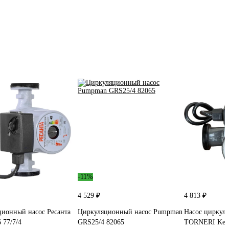
-11%
4 529 ₽
4 813 ₽
ионный насос Ресанта
Циркуляционный насос Pumpman
Насос циркул
 77/7/4
GRS25/4 82065
TORNERI Kepe