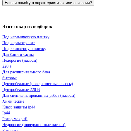
Нашли ошибку в характеристиках или описании?
Этот товар из подборок
Под керамическую плитку
Под керамогранит
Под клинкерную плитку
Для бани и сауны
Недорогие (насосы)
220 в
Для расширительного бака
бытовые
Центробежные (поверхностные насосы)
Центробежные 220 В
Для специализированных работ (насосы)
Химические
Класс защиты ip44
Ip44
Ротор мокрый
Недорогие (поверхностные насосы)
Роторные