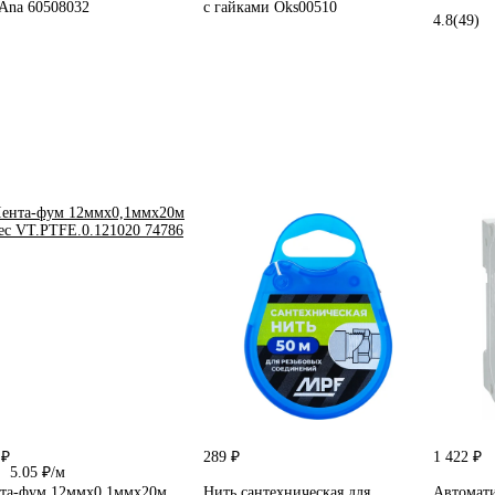
Ana 60508032
с гайками Oks00510
4.8
(49)
 ₽
289 ₽
1 422 ₽
5.05 ₽/м
та-фум 12ммх0,1ммх20м
Нить сантехническая для
Автомати