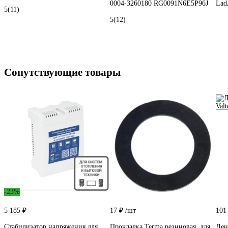
0004-3260180 RG0091N6E5P96J
Lad
5
(11)
5
(12)
Сопутствующие товары
-23%
5 185 ₽
17 ₽
/шт
101
Стабилизатор напряжения для
Прокладка Terma резиновая, для
Лен