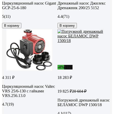
Циркуляционный насос Gigant
Дренажный насос Джилекс
GСP-25-6-180
Дренажник 200/25 5152
5
(11)
4.4
(71)
В корзину
В корзину
-4%
-11%
4 311 ₽
18 283 ₽
Циркуляционный насос Valtec
VRS 25/6-130 с гайками
19 825 ₽
20 604 ₽
VRS.256.13.0
Погружной дренажный насос
4.7
(19)
БЕЛАМОС DWP 1500/18
4.1
(117)