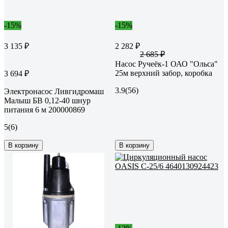
-15%
-15%
3 135 ₽
2 282 ₽
2 685 ₽
Насос Ручеёк-1 ОАО "Ольса"
25м верхний забор, коробка
3 694 ₽
3.9
(56)
Электронасос Ливгидромаш
Малыш БВ 0,12-40 шнур
питания 6 м 200000869
5
(6)
В корзину
В корзину