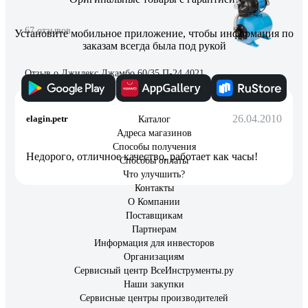
67 отзывов
Установите мобильное приложение, чтобы информация по
заказам всегда была под рукой
Отзыв о Джилекс Джамбо 60/35 П-24 4021
26.04.2010
elagin.petr
Каталог
Адреса магазинов
Способы получения
Недорого, отличное качество, работает как часы!
Способы оплаты
Что улучшить?
Контакты
О Компании
Поставщикам
Партнерам
Информация для инвесторов
Организациям
Сервисный центр ВсеИнструменты.ру
Наши закупки
Сервисные центры производителей