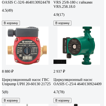
OASIS C-32/6 4640130924478
VRS 25/8-180 с гайками
VRS.258.18.0
4.5
(49)
4.9
(17)
В корзину
В корзину
до -13%
8 880 ₽
2 937 ₽
Циркуляционный насос ГВС
Циркуляционный насос
Unipump UPН 20-60130 21725
OASIS C-25/4 4640130924409
5
(8)
4.7
(78)
В корзину
В корзину