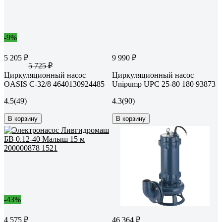
-9%
5 205 ₽
9 990 ₽
5 725 ₽
Циркуляционный насос
Циркуляционный насос
OASIS C-32/8 4640130924485
Unipump UPС 25-80 180 93873
4.5
(49)
4.3
(90)
В корзину
В корзину
-43%
4 575 ₽
46 364 ₽