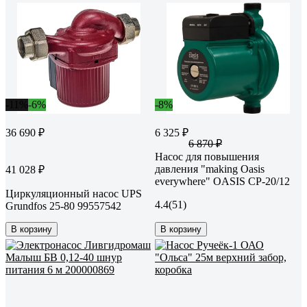
-11%
-6%
-8%
36 690 ₽
6 325 ₽
6 870 ₽
Насос для повышения
давления "making Оasis
41 028 ₽
everywhere" OASIS CP-20/12
Циркуляционный насос UPS
4.4
(51)
Grundfos 25-80 99557542
В корзину
В корзину