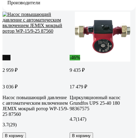
Производители
-3%
-46%
2 959 ₽
9 435 ₽
3 036 ₽
17 479 ₽
Насос повышающий давление
Циркуляционный насос
с автоматическим включением
Grundfos UPS 25-40 180
JEMIX мокрый ротор WP-15/9-
98367575
25 87560
4.7
(147)
3.7
(29)
В корзину
В корзину