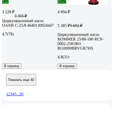
-4%
-14%
3 229 ₽
4 894 ₽
3 355 ₽
Циркуляционный насос
OASIS C-25/8 4640130924447
5 385 ₽
5 692 ₽
4.7
(78)
Циркуляционный насос
ROMMER 25/80-180 RCP-
0002-2581801
RG0090BRVGR7HS
4.8
(31)
В корзину
В корзину
Показать еще 40
1
2
3
4
5
...
26