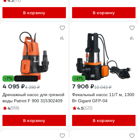
4.3
(72)
В корзину
В корзину
-7%
до -11%
-21%
4 095 ₽
7 906 ₽
4 390 ₽
10 043 ₽
Дренажный насос для грязной
Фекальный насос 11/7 м, 1300
воды Patriot F 900 315302409
Вт Gigant GFP-04
4
4.5
(559)
(122)
В корзину
В корзину