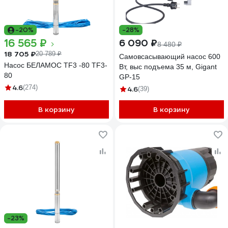
-20%
-28%
16 565 ₽
6 090 ₽
8 480 ₽
18 705 ₽
20 789 ₽
Самовсасывающий насос 600
Насос БЕЛАМОС TF3 -80 TF3-
Вт, выс подъема 35 м, Gigant
80
GP-15
4.6
(274)
4.6
(39)
В корзину
В корзину
-23%