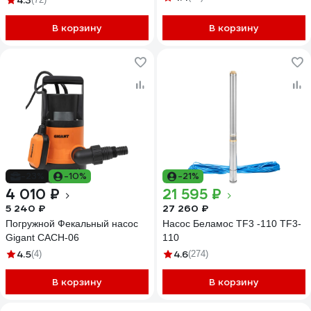
4.3
В корзину
В корзину
-23%
-10%
-21%
4 010 ₽
21 595 ₽
5 240 ₽
27 260 ₽
Погружной Фекальный насос
Насос Беламос TF3 -110 TF3-
Gigant CACH-06
110
4.5
4.6
(4)
(274)
В корзину
В корзину