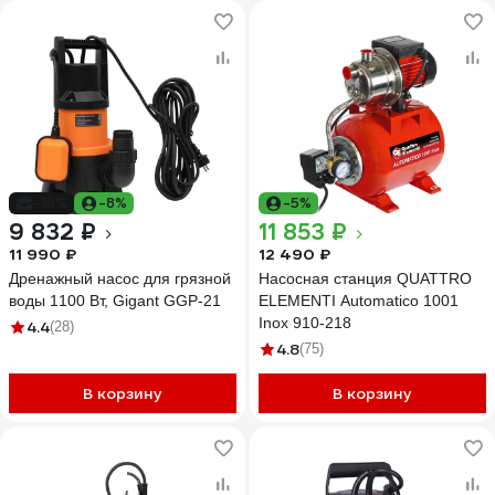
-18%
-8%
-5%
9 832 ₽
11 853 ₽
11 990 ₽
12 490 ₽
Дренажный насос для грязной
Насосная станция QUATTRO
воды 1100 Вт, Gigant GGP-21
ELEMENTI Automatico 1001
Inox 910-218
4.4
(28)
4.8
(75)
В корзину
В корзину