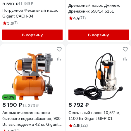
8 550 ₽
11 349 ₽
Дренажный насос Джилекс
Погружной Фекальный насос
Дренажник 550/14 5151
Gigant CACH-04
4.4
(71)
3.6
(7)
В корзину
В корзину
-43%
8 190 ₽
8 792 ₽
14 373 ₽
Автоматическая станция
Фекальный насос 10,5/7 м,
бытового водоснабжения, 900
1100 Вт Gigant GFP-01
Вт, выс.подъема 42 м, Gigant
4.5
(122)
GP-11