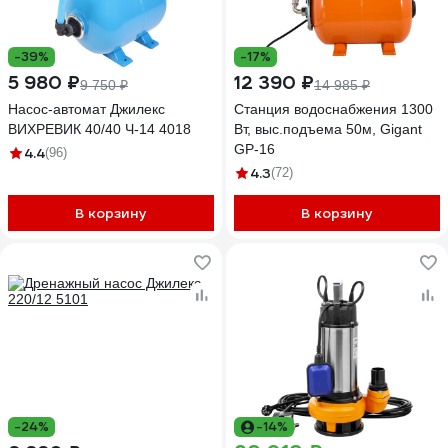
-39%
-17%
5 980 ₽
12 390 ₽
9 750 ₽
14 985 ₽
Насос-автомат Джилекс
Станция водоснабжения 1300
ВИХРЕВИК 40/40 Ч-14 4018
Вт, выс.подъема 50м, Gigant
GP-16
4.4
(96)
4.3
(72)
В корзину
В корзину
-24%
-14%