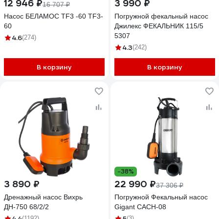
12 946 ₽
3 990 ₽
16 707 ₽
Насос БЕЛАМОС TF3 -60 TF3-
Погружной фекальный насос
60
Джилекс ФЕКАЛЬНИК 115/5
5307
4.6
(274)
4.3
(242)
В корзину
В корзину
-38%
3 890 ₽
22 990 ₽
37 306 ₽
Дренажный насос Вихрь
Погружной Фекальный насос
ДН-750 68/2/2
Gigant CACH-08
4.4
5
(1192)
(3)