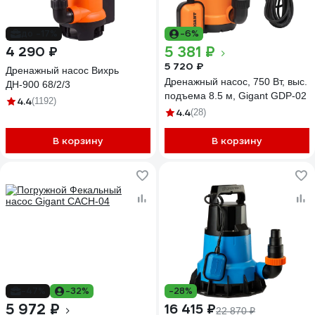
до -17%
-6%
5 381 ₽
4 290 ₽
5 720 ₽
Дренажный насос Вихрь
Дренажный насос, 750 Вт, выс.
ДН-900 68/2/3
подъема 8.5 м, Gigant GDP-02
4.4
(1192)
4.4
(28)
В корзину
В корзину
-47%
-32%
-28%
5 972 ₽
16 415 ₽
22 870 ₽