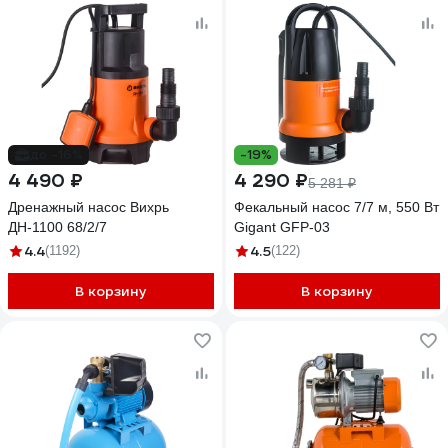
до -16%
-19%
4 490 ₽
4 290 ₽
5 281 ₽
Дренажный насос Вихрь
Фекальный насос 7/7 м, 550 Вт
ДН-1100 68/2/7
Gigant GFP-03
4.4
4.5
(1192)
(122)
В корзину
В корзину