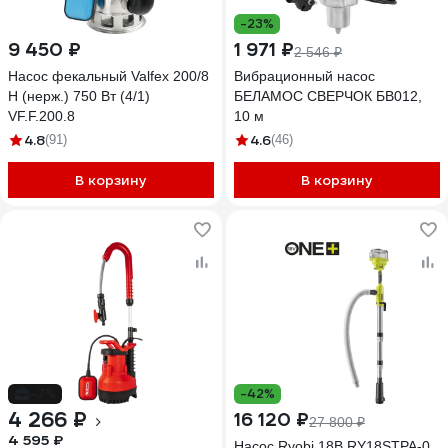
-23%
9 450 ₽
1 971 ₽
2 546 ₽
Насос фекальный Valfex 200/8
Вибрационный насос
Н (нерж.) 750 Вт (4/1)
БЕЛАМОС СВЕРЧОК БВ012,
VF.F.200.8
10 м
4.8
4.6
(91)
(46)
В корзину
В корзину
-7%
-42%
4 266 ₽
16 120 ₽
27 800 ₽
4 595 ₽
Насос Ryobi 18В RY18STPA-0