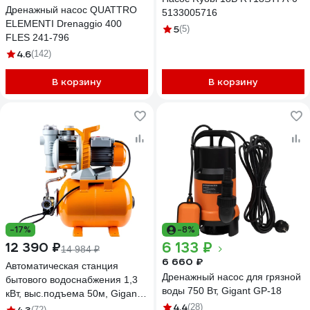
Дренажный насос QUATTRO
5133005716
ELEMENTI Drenaggio 400
5
(5)
FLES 241-796
4.6
(142)
В корзину
В корзину
-17%
-8%
6 133 ₽
12 390 ₽
14 984 ₽
6 660 ₽
Автоматическая станция
Дренажный насос для грязной
бытового водоснабжения 1,3
воды 750 Вт, Gigant GP-18
кВт, выс.подъема 50м, Gigant
4.4
GP-14
(28)
(72)