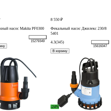
₽
8 550 ₽
ный насос Makita PF0300
Фекальный насос Джилекс 230/8
5401
15279349
4.3
(345)
ину
15616047
В корзину
-24%