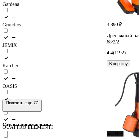
Gardena
3 890 ₽
Grundfos
Дренажный на
68/2/2
JEMIX
4.4
(1192)
В корзину
Karcher
OASIS
Показать еще 77
Pedrollo
Страна производства
QUATTRO ELEMENTI
до -16%