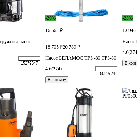
-20%
-23%
16 565 ₽
12 946
гружной насос
Насос
18 705 ₽
20 789 ₽
4.6
(274
Насос БЕЛАМОС TF3 -80 TF3-80
В корз
15279347
4.6
(274)
15089724
В корзину