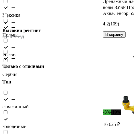
Дренажный нас
воды ЗУБР Пр
АкваСенсор 55
Мексика
4.2
(109)
Высокий рейтинг
Польша
В корзину
4 и 5 звезд
Россия
Только с отзывами
Сербия
Тип
скважинный
-3%
-19%
16 625 ₽
колодезный