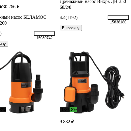
Дренажный насос Вихрь ДН-350
 ₽
30 266 ₽
68/2/8
жный насос БЕЛАМОС
4.4
(1192)
15838186
200
В корзину
)
15089742
ину
28%
-18%
-8%
₽
9 832 ₽