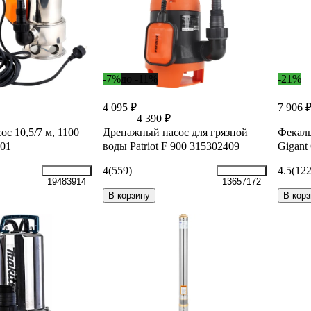
-7%
до -11%
-21%
4 095 ₽
7 906 
4 390 ₽
с 10,5/7 м, 1100
Дренажный насос для грязной
Фекаль
-01
воды Patriot F 900 315302409
Gigant
4
(559)
4.5
(122
19483914
13657172
В корзину
В корз