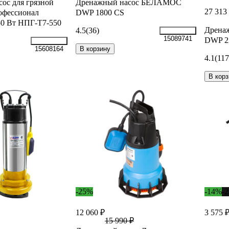
ос для грязной
Дренажный насос БЕЛАМОС
27 313
офессионал
DWP 1800 CS
0 Вт НПГ-Т7-550
Дрена
4.5
(36)
15089741
DWP 2
В корзину
15608164
4.1
(117
В корз
-25%
-14%
-
12 060 ₽
3 575 
15 990 ₽