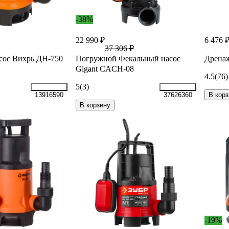
-38%
22 990 ₽
6 476 
37 306 ₽
сос Вихрь ДН-750
Погружной Фекальный насос
Дренаж
Gigant CACH-08
4.5
(76)
5
(3)
В корз
13916590
37626360
В корзину
-19%