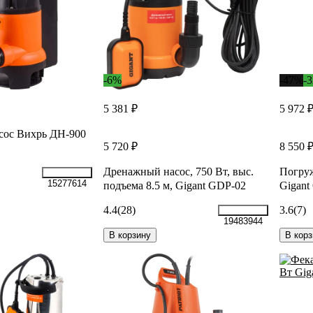
-6%
-47%
-
5 381 ₽
5 972 
сос Вихрь ДН-900
5 720 ₽
8 550 
Дренажный насос, 750 Вт, выс.
Погру
15277614
подъема 8.5 м, Gigant GDP-02
Gigan
4.4
(28)
3.6
(7)
19483944
В корзину
В корз