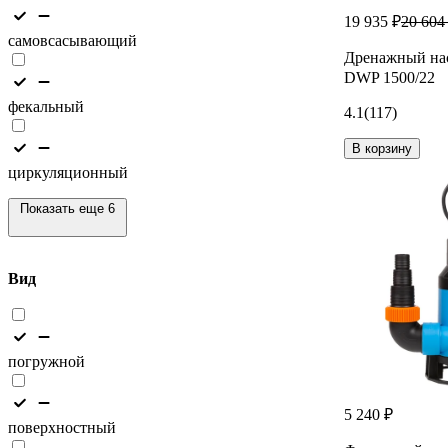
19 935 ₽
20 604
самовсасывающий
Дренажный н
DWP 1500/22
фекальный
4.1
(117)
В корзину
циркуляционный
Показать еще 6
Вид
погружной
5 240 ₽
поверхностный