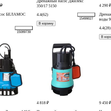
Дренажный насос Джилекс
4 290 
 ₽
350/17 5150
асос БЕЛАМОС
Дренаж
4.4
(62)
15499027
воды 9
В корзину
4.4
(28)
15089739
В корз
4 818 ₽
9 450 