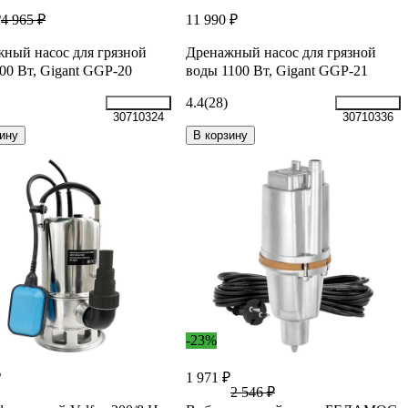
₽
11 990 ₽
4 965 ₽
ный насос для грязной
Дренажный насос для грязной
00 Вт, Gigant GGP-20
воды 1100 Вт, Gigant GGP-21
4.4
(28)
30710324
30710336
ину
В корзину
-23%
₽
1 971 ₽
2 546 ₽