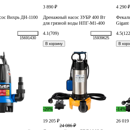
3 890 ₽
4 290 
сос Вихрь ДН-1100
Дренажный насос ЗУБР 400 Вт
Фекаль
для грязной воды НПГ-М1-400
Gigant
4.1
(709)
4.5
(122
15691430
15939625
В корзину
В корз
-20%
-14%
19 205 ₽
26 019
24 086 ₽