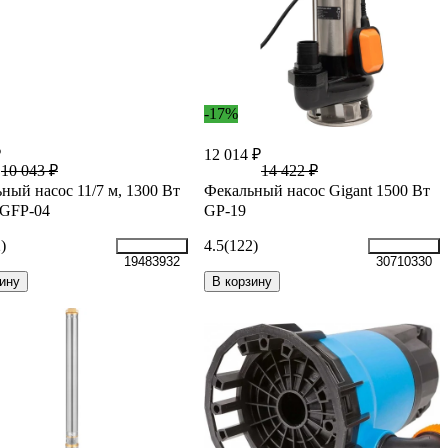
-17%
₽
12 014 ₽
10 043 ₽
14 422 ₽
ный насос 11/7 м, 1300 Вт
Фекальный насос Gigant 1500 Вт
 GFP-04
GP-19
)
4.5
(122)
19483932
30710330
ину
В корзину