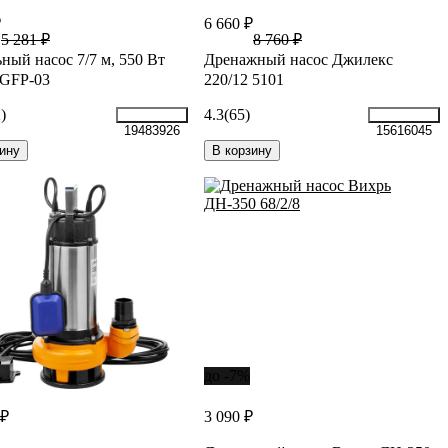
₽
6 660 ₽
5 281 ₽
8 760 ₽
ный насос 7/7 м, 550 Вт
Дренажный насос Джилекс
 GFP-03
220/12 5101
)
4.3
(65)
19483926
15616045
ину
В корзину
до -7%
 ₽
3 090 ₽