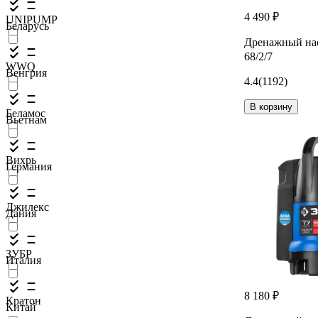
4 490 ₽
UNIPUMP
Беларусь
Дренажный на
68/2/7
WWQ
Венгрия
4.4
(1192)
В корзину
Беламос
Вьетнам
Вихрь
Германия
Джилекс
Дания
ЗУБР
Италия
8 180 ₽
Кратон
Китай