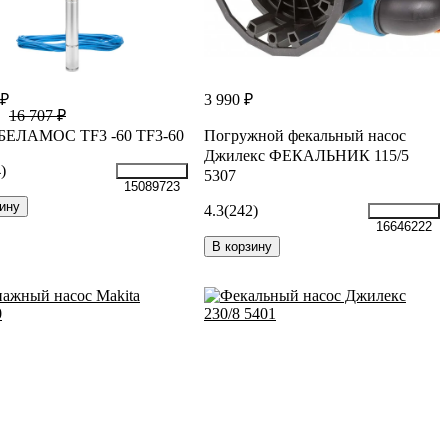
 ₽
3 990 ₽
16 707 ₽
 БЕЛАМОС TF3 -60 TF3-60
Погружной фекальный насос
Джилекс ФЕКАЛЬНИК 115/5
)
5307
15089723
ину
4.3
(242)
16646222
В корзину