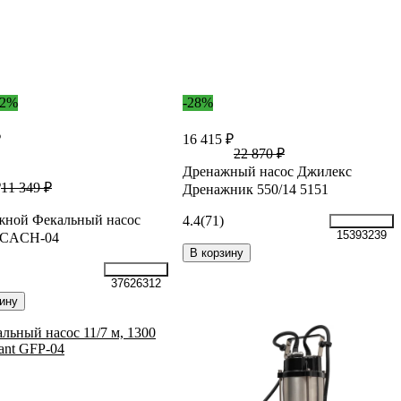
32%
-28%
₽
16 415 ₽
22 870 ₽
Дренажный насос Джилекс
₽
11 349 ₽
Дренажник 550/14 5151
жной Фекальный насос
4.4
(71)
15393239
t CACH-04
В корзину
37626312
ину