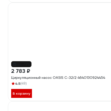
до -11%
2 783 ₽
Циркуляционный насос OASIS C-32/2 4640130924454
4.5
(49)
В корзину