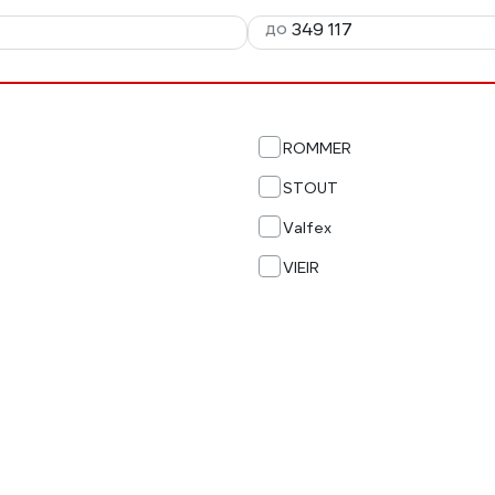
до
ROMMER
STOUT
Valfex
VIEIR