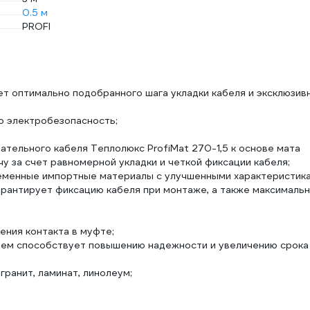
0.5 м
PROFI
т оптимально подобранного шага укладки кабеля и эксклюзив
ю электробезопасность;
ательного кабеля Теплолюкс ProfiMat 270-1,5 к основе мата
у за счет равномерной укладки и четкой фиксации кабеля;
еменные импортные материалы с улучшенными характеристика
арантирует фиксацию кабеля при монтаже, а также максималь
ния контакта в муфте;
леем способствует повышению надежности и увеличению срока
гранит, ламинат, линолеум;