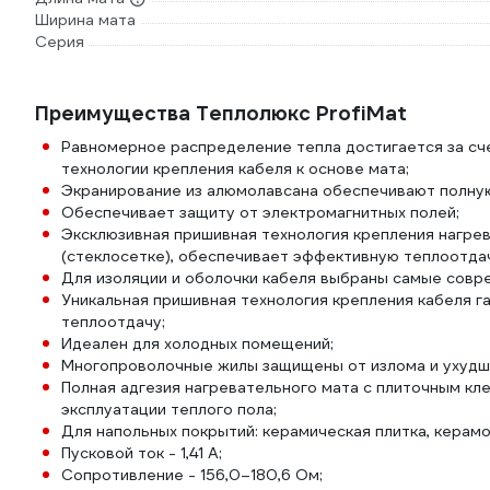
Ширина мата
Серия
Преимущества Теплолюкс ProfiMat
Равномерное распределение тепла достигается за сче
технологии крепления кабеля к основе мата;
Экранирование из алюмолавсана обеспечивают полну
Обеспечивает защиту от электромагнитных полей;
Эксклюзивная пришивная технология крепления нагрев
(стеклосетке), обеспечивает эффективную теплоотдач
Для изоляции и оболочки кабеля выбраны самые совр
Уникальная пришивная технология крепления кабеля г
теплоотдачу;
Идеален для холодных помещений;
Многопроволочные жилы защищены от излома и ухудше
Полная адгезия нагревательного мата с плиточным к
эксплуатации теплого пола;
Для напольных покрытий: керамическая плитка, керамо
Пусковой ток - 1,41 А;
Сопротивление - 156,0–180,6 Ом;