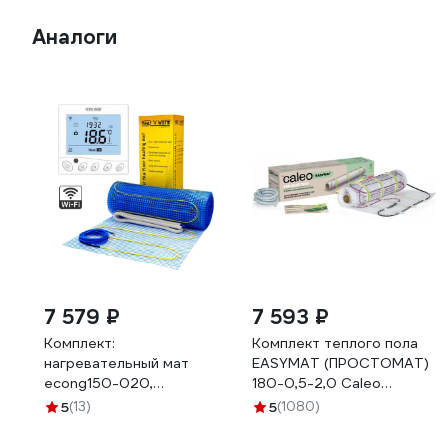
Аналоги
7 579 ₽
7 593 ₽
Комплект:
Комплект теплого пола
нагревательный мат
EASYMAT (ПРОСТОМАТ)
econg150-020,
180-0,5-2,0 Caleo
терморегулятор wifi
УП-00000367
5
(13)
5
(1080)
w350 бел Grand Meyer
EcoNG150-020(W350)