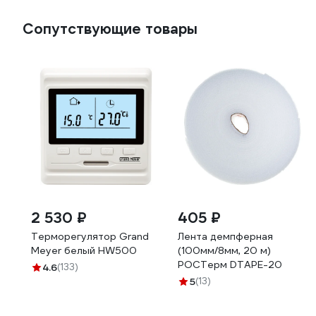
Сопутствующие товары
2 530 ₽
405 ₽
Терморегулятор Grand
Лента демпферная
Meyer белый HW500
(100мм/8мм, 20 м)
РОСТерм DTAPE-20
4.6
(133)
5
(13)