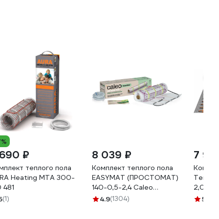
7%
 690 ₽
8 039 ₽
7 99
мплект теплого пола
Комплект теплого пола
Компле
RA Heating МТА 300-
EASYMAT (ПРОСТОМАТ)
Теплол
0 481
140-0,5-2,4 Caleo
2,0 22
КА000001741
5
(1)
4.9
(1304)
5
(6)