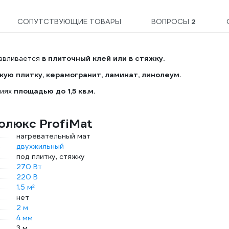
СОПУТСТВУЮЩИЕ ТОВАРЫ
ВОПРОСЫ
2
навливается
в плиточный клей или в стяжку.
ую плитку, керамогранит, ламинат, линолеум.
ниях
площадью до 1,5 кв.м.
олюкс ProfiMat
нагревательный мат
двухжильный
под плитку, стяжку
270 Вт
220 В
1.5 м²
нет
2 м
4 мм
3 м