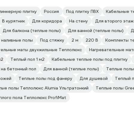
линкерную плитку
Россия
Под плитку ПВХ
Кабельные т
В курятник
Для коридора
На стену
Для второго этаж
Для балкона (теплые полы)
Для ванной (теплые полы)
Д
 наливные полы
Под стяжку
2 м
220 В
Комплекты те
тельные маты двухжильные Теплолюкс
Нагревательные маты
м2
Теплый пол 1 м2
Кабельные теплые полы под плитку
 на бетонный пол
Для ванной (теплые полы)
Теплые полы
хожей
Теплые полы под фанеру
Для душевой
Теплый п
лые полы Теплолюкс Alumia Ультратонкий
Теплые полы Gree
плого пола Теплолюкс ProfiMat