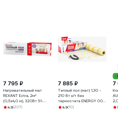
-
7 795 ₽
7 885 ₽
7
Нагревательный мат
Теплый пол (мат) 1,30 -
Ко
REXANT Extra, 2м²
210 Вт к/т без
AU
(0,5x4,0 м), 320Вт 51-
термостата ENERGY 00-
2,
0504
УТ-00627
4.9
(207)
4.9
(10)