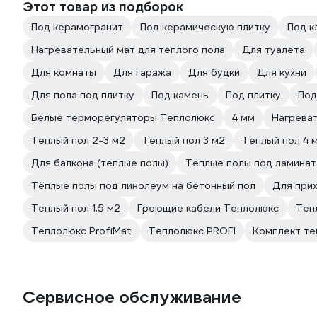
Этот товар из подборок
Под керамогранит
Под керамическую плитку
Под к
Нагревательный мат для теплого пола
Для туалета
Для комнаты
Для гаража
Для будки
Для кухни
Для пола под плитку
Под камень
Под плитку
Под
Белые терморегуляторы Теплолюкс
4 мм
Нагрева
Теплый пол 2-3 м2
Теплый пол 3 м2
Теплый пол 4 
Для балкона (теплые полы)
Теплые полы под ламинат
Тёплые полы под линолеум на бетонный пол
Для при
Теплый пол 1.5 м2
Греющие кабели Теплолюкс
Теп
Теплолюкс ProfiMat
Теплолюкс PROFI
Комплект те
Сервисное обслуживание