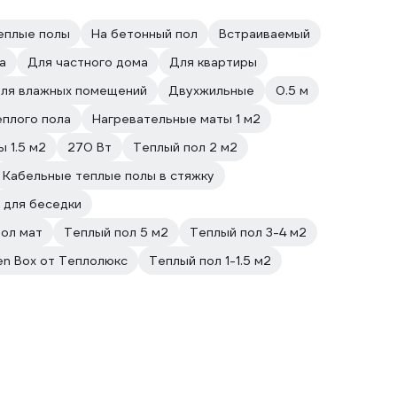
еплые полы
На бетонный пол
Встраиваемый
а
Для частного дома
Для квартиры
ля влажных помещений
Двухжильные
0.5 м
плого пола
Нагревательные маты 1 м2
 1.5 м2
270 Вт
Теплый пол 2 м2
Кабельные теплые полы в стяжку
 для беседки
ол мат
Теплый пол 5 м2
Теплый пол 3-4 м2
n Box от Теплолюкс
Теплый пол 1-1.5 м2