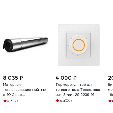
8 035 ₽
4 090 ₽
2
Материал
Терморегулятор для
Би
теплоизоляционный ппэ-
теплого пола Теплолюкс
мо
л-10 Caleo
LumiSmart 25 2239191
тё
УП-00000027
BT
4.7
(13)
4.9
(20)