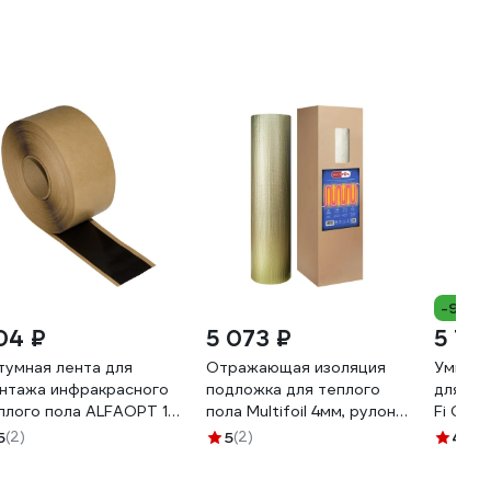
-9%
04 ₽
5 073 ₽
5 73
тумная лента для
Отражающая изоляция
Умный 
нтажа инфракрасного
подложка для теплого
для те
плого пола ALFAOPT 1м
пола Multifoil 4мм, рулон
Fi Conn
M-TP-1M
18 м2 21004
5
(2)
5
(2)
4.3
(1