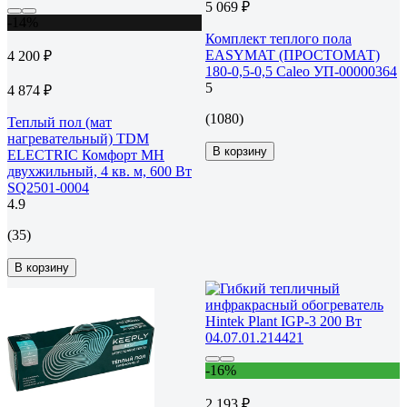
5 069 ₽
-14%
Комплект теплого пола
EASYMAT (ПРОСТОМАТ)
4 200 ₽
180-0,5-0,5 Caleo УП-00000364
5
4 874 ₽
(1080)
Теплый пол (мат
нагревательный) TDM
В корзину
ELECTRIC Комфорт МН
двухжильный, 4 кв. м, 600 Вт
SQ2501-0004
4.9
(35)
В корзину
-16%
2 193 ₽