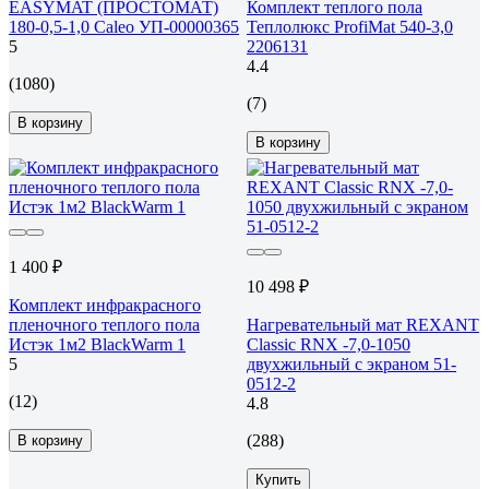
EASYMAT (ПРОСТОМАТ)
Комплект теплого пола
180-0,5-1,0 Caleo УП-00000365
Теплолюкс ProfiMat 540-3,0
5
2206131
4.4
(1080)
(7)
В корзину
В корзину
1 400 ₽
10 498 ₽
Комплект инфракрасного
пленочного теплого пола
Нагревательный мат REXANT
Истэк 1м2 BlackWarm 1
Classic RNX -7,0-1050
5
двухжильный с экраном 51-
0512-2
(12)
4.8
(288)
В корзину
Купить