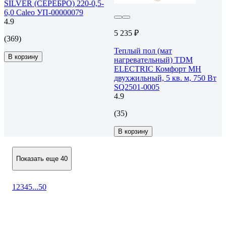
SILVER (СЕРЕБРО) 220-0,5-
6,0 Caleo УП-00000079
4.9
5 235 ₽
(369)
Теплый пол (мат
В корзину
нагревательный) TDM
ELECTRIC Комфорт МН
двухжильный, 5 кв. м, 750 Вт
SQ2501-0005
4.9
(35)
В корзину
Показать еще 40
1
2
3
4
5
...
50