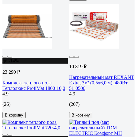
до -14%
10 819 ₽
23 290 ₽
Нагревательный мат REXANT
Комплект теплого пола
Extra, 3м² (0,5x6,0 м), 480Вт
Теплолюкс ProfiMat 1800-10,0
51-0506
4.9
4.9
(26)
(207)
В корзину
В корзину