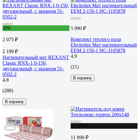
-6%
5 990 ₽
Комплект теплого пола
2 075 ₽
Electrolux Мат нагревательный
EEM 2-150-1 НС-1105878
2 199 ₽
4.9
Нагревательный мат REXANT
Classic RNX-1,0-150,
(21)
двухжильный, с экраном 51-
0502-2
В корзину
4.8
(288)
В корзину
до -10%
11 890 ₽