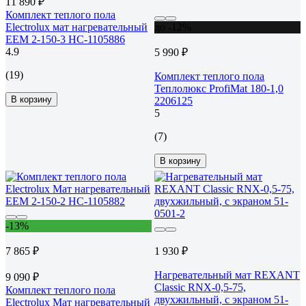
11 890 ₽
Комплект теплого пола
Electrolux мат нагревательный
до -12%
EEM 2-150-3 НС-1105886
4.9
5 990 ₽
(19)
Комплект теплого пола
Теплолюкс ProfiMat 180-1,0
В корзину
2206125
5
(7)
В корзину
-13%
7 865 ₽
1 930 ₽
Нагревательный мат REXANT
9 090 ₽
Classic RNX-0,5-75,
Комплект теплого пола
двухжильный, с экраном 51-
Electrolux Мат нагревательный