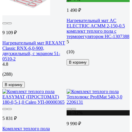
1 490 ₽
Нагревательный мат AC
ELECTRIC ACМM 2-150-0.5
комплект теплого пола с
9 109 ₽
терморегулятором НС-1307388
5
Нагревательный мат REXANT
Classic RNX-6,0-900,
(10)
двухжильный, с экраном 51-
0510-2
В корзину
4.8
(288)
В корзину
до -12%
5 831 ₽
9 990 ₽
Комплект теплого пола