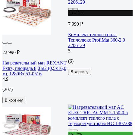
до -12%
7 990 ₽
Комплект теплого пола
Теплолюкс ProfiMat 360-2,0
2206129
5
22 996 ₽
(6)
Нагревательный мат REXANT
Extra, площадь 8,0 м2 (0,5x16,0
В корзину
м), 1280Вт 51-0516
4.9
(207)
В корзину
до -7%