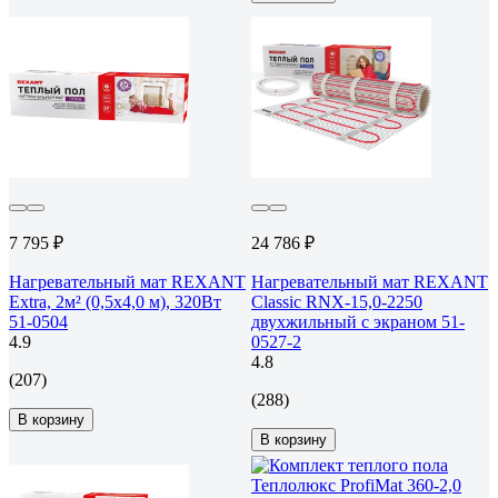
7 795 ₽
24 786 ₽
Нагревательный мат REXANT
Нагревательный мат REXANT
Extra, 2м² (0,5x4,0 м), 320Вт
Classic RNX-15,0-2250
51-0504
двухжильный с экраном 51-
4.9
0527-2
4.8
(207)
(288)
В корзину
В корзину