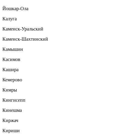
Йошкар-Ола
Калуга
Каменск-Уральский
Каменск-Шахтинский
Камышин
Касимов
Кашира
Кемерово
Кимры
Кингисепп
Кинешма
Киржач
Кириши