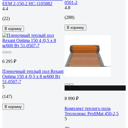
0501-2
EEM 2-150-2 НС-1105882
4.8
4.4
(288)
(22)
В корзину
В корзину
6 295 ₽
Пленочный теплый пол Rexant
Optima 150 4 /0,5 х 8 м/600 Вт
51-0507-7
5
до -11%
(147)
8 990 ₽
В корзину
Комплект теплого пола
Теплолюкс ProfiMat 450-2,5
5