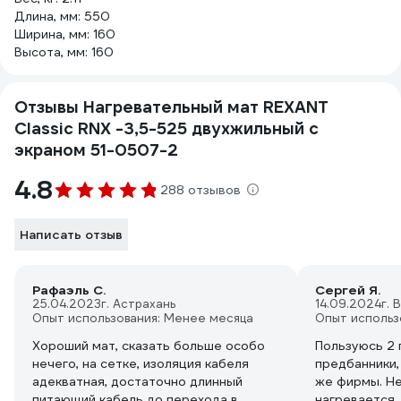
Длина, мм: 550
Ширина, мм: 160
Высота, мм: 160
Отзывы Нагревательный мат REXANT
Classic RNX -3,5-525 двухжильный с
экраном 51-0507-2
4.8
288 отзывов
Написать отзыв
Рафаэль С.
Сергей Я.
25.04.2023
г. Астрахань
14.09.2024
г.
Опыт использования: Менее месяца
Опыт использ
Хороший мат, сказать больше особо
Пользуюсь 2 
нечего, на сетке, изоляция кабеля
предбанники,
адекватная, достаточно длинный
же фирмы. Н
питающий кабель до перехода в
нагревается,