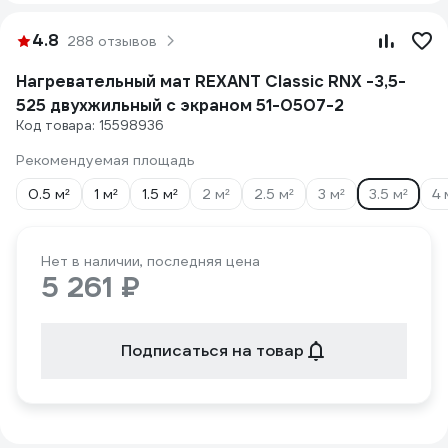
4.8
288 отзывов
Нагревательный мат REXANT Classic RNX -3,5-
525 двухжильный с экраном 51-0507-2
Код товара: 15598936
Рекомендуемая площадь
0.5 м²
1 м²
1.5 м²
2 м²
2.5 м²
3 м²
3.5 м²
4 
Нет в наличии, последняя цена
5 261 ₽
Подписаться на товар