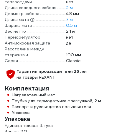
теплоотдачи
нет
Длина холодного кабеля
2 м
Диаметр кабеля
4.8 мм
Длина мата
7 м
Ширина мата
0.5 м
Вес нетто
2.1 кг
Терморегулятор
нет
Антиискровая защита
да
Расстояние между
стержнями
100 мм
Серия
Classic
Гарантия производителя 25 лет
на товары REXANT
Комплектация
Нагревательный мат
Трубка для термодатчика с заглушкой, 2 м
Паспорт и руководство пользователя
Упаковка
Упаковка
Единица товара: Штука
Вес, кг: 2.11