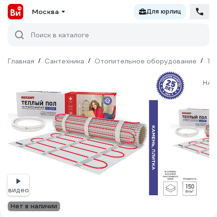
Москва
Для юрлиц
Поиск в каталоге
Главная
/
Сантехника
/
Отопительное оборудование
/
Те
видео
Нет в наличии