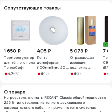
Сопутствующие товары
-10
1 650 ₽
405 ₽
5 073 ₽
7 6
Терморегулятор
Лента
Отражающая
Терм
для тёплого пола
демпферная
изоляция
C936 
ТеплоСофт
(100мм/8мм, 20 м)
подложка для
(ВАЙ
электронный
РОСТерм DTAPE-
теплого пола
люкс
4.7
(46)
5
(13)
5
(2)
4.
E51.716 белый
20
Multifoil 4мм,
0К-
51716
рулон 18 м2 21004
О товаре
Нагревательные маты REXANT Classic общей мощностью
225 Вт изготовлены из тонкого двухжильного
нагревательного кабеля и применяются в системах