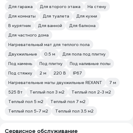
Для гаража
Для второго этажа
На стену
Для комнаты
Для туалета
Для кухни
В курятник
Для ванной
Для балкона
Для частного дома
Нагревательный мат для теплого пола
Двухжильные
0.5 м
Для пола под плитку
Под камень
Под плитку
Под наливные полы
Под стяжку
2 м
220 В
IP67
Нагревательные маты двухжильные REXANT
7 м
525 Вт
Теплый пол 3 м2
Теплый пол 2-3 м2
Теплый пол 5 м2
Теплый пол 7 м2
Теплый пол 5-7 м2
Теплый пол 3.5 м2
Сервисное обслуживание