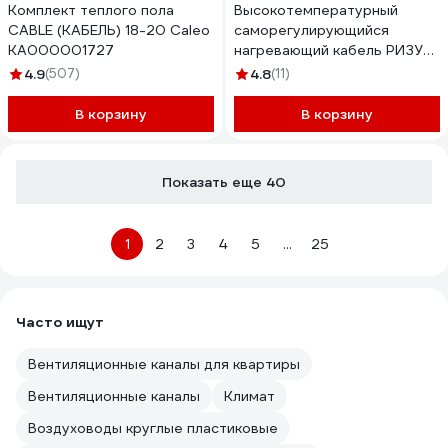
Комплект теплого пола
Высокотемпературный
CABLE (КАБЕЛЬ) 18-20 Caleo
саморегулирующийся
КА000001727
нагревающий кабель РИЗУР
СГЛ-ВТ-190/250, оболочка
4.9
(507)
4.8
(11)
фторполимер, 90 Вт, 50 м
4604450000137
В корзину
В корзину
Показать еще 40
1
2
3
4
5
...
25
Часто ищут
Вентиляционные каналы для квартиры
Вентиляционные каналы
Климат
Воздуховоды круглые пластиковые