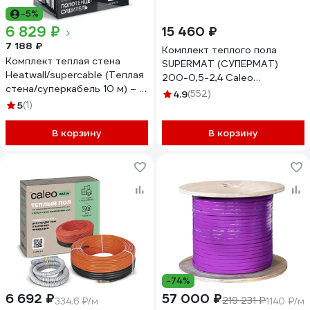
-5%
6 829 ₽
15 460 ₽
7 188 ₽
Комплект теплого пола
Комплект теплая стена
SUPERMAT (СУПЕРМАТ)
Heatwall/supercable (Теплая
200-0,5-2,4 Caleo
стена/суперкабель 10 м) – 1
КА000001715
4.9
(552)
м2 Caleo 0К-00001258
5
(1)
В корзину
В корзину
-74%
6 692 ₽
57 000 ₽
219 231 ₽
334.6 ₽/м
1140 ₽/м