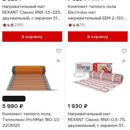
Нагревательный мат
Комплект теплого пола
REXANT Classic RNX-1,5-225,
Electrolux мат
двухжильный, с экраном 51-
нагревательный EEM 2-150-
0503-2
3 НС-1105886
4.8
(288)
4.9
(19)
В корзину
В корзину
до -12%
5 990 ₽
1 930 ₽
Комплект теплого пола
Нагревательный мат
Теплолюкс ProfiMat 180-1,0
REXANT Classic RNX-0,5-75,
2206125
двухжильный, с экраном 51-