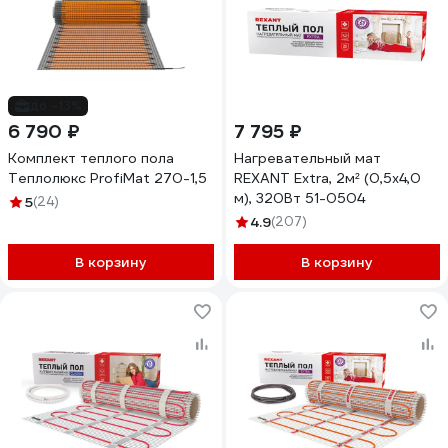
до -13%
6 790 ₽
7 795 ₽
Комплект теплого пола
Нагревательный мат
Теплолюкс ProfiMat 270-1,5
REXANT Extra, 2м² (0,5x4,0
м), 320Вт 51-0504
5
(24)
4.9
(207)
В корзину
В корзину