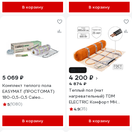
В корзину
В корзину
-14%
4 200 ₽
5 069 ₽
4 874 ₽
Комплект теплого пола
Теплый пол (мат
EASYMAT (ПРОСТОМАТ)
нагревательный) TDM
180-0,5-0,5 Caleo
ELECTRIC Комфорт МН
УП-00000364
5
(1080)
двухжильный, 4 кв. м, 600 Вт
4.9
(35)
SQ2501-0004
В корзину
В корзину