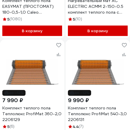
Комплект теплого пола
Нагревательный мат AC
EASYMAT (ПРОСТОМАТ)
ELECTRIC ACМM 2-150-0.5
180-0,5-1,0 Caleo
комплект теплого пола с
УП-00000365
терморегулятором
5
(1080)
5
(10)
НС-1307388
В корзину
В корзину
до -12%
до -12%
7 990 ₽
9 990 ₽
Комплект теплого пола
Комплект теплого пола
Теплолюкс ProfiMat 360-2,0
Теплолюкс ProfiMat 540-3,0
2206129
2206131
5
(6)
4.4
(7)