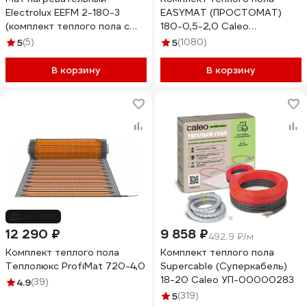
Electrolux EEFM 2-180-3
EASYMAT (ПРОСТОМАТ)
(комплект теплого пола c
180-0,5-2,0 Caleo
терморегулятором)
УП-00000367
5
(5)
5
(1080)
НС-1432023
В корзину
В корзину
до -14%
12 290 ₽
9 858 ₽
492.9 ₽/м
Комплект теплого пола
Комплект теплого пола
Теплолюкс ProfiMat 720-4,0
Supercable (Суперкабель)
18-20 Caleo УП-00000283
4.9
(39)
5
(319)