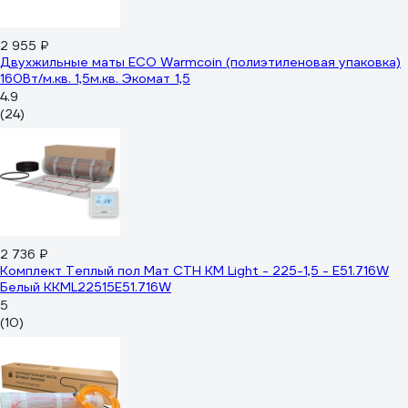
2 955 ₽
Двухжильные маты ECO Warmcoin (полиэтиленовая упаковка)
160Вт/м.кв. 1,5м.кв. Экомат_1,5
4.9
(24)
2 736 ₽
Комплект Теплый пол Мат СТН КМ Light - 225-1,5 - E51.716W
Белый ККМL22515E51.716W
5
(10)