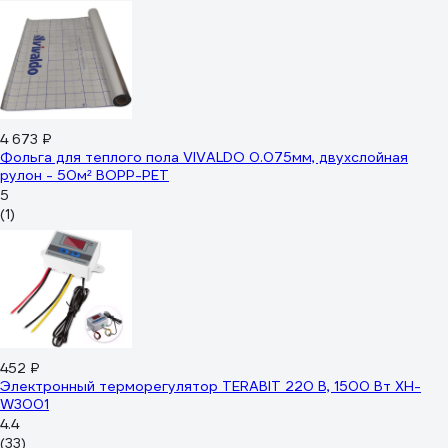
4 673 ₽
Фольга для теплого пола VIVALDO 0.075мм, двухслойная
рулон - 50м² BOPP-PET
5
(1)
452 ₽
Электронный терморегулятор TERABIT 220 В, 1500 Вт XH-
W3001
4.4
(33)