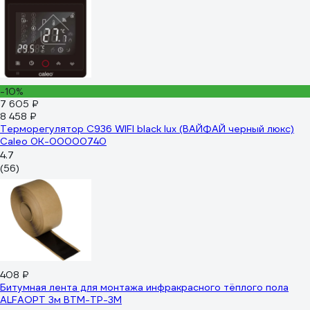
-10%
7 605 ₽
8 458 ₽
Терморегулятор C936 WIFI black lux (ВАЙФАЙ черный люкс)
Caleo 0К-00000740
4.7
(56)
408 ₽
Битумная лента для монтажа инфракрасного тёплого пола
ALFAOPT 3м BTM-TP-3M