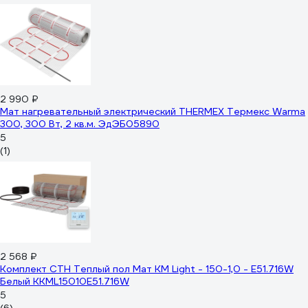
2 990 ₽
Мат нагревательный электрический THERMEX Термекс Warma
300, 300 Вт, 2 кв.м. ЭдЭБ05890
5
(1)
2 568 ₽
Комплект СТН Теплый пол Мат КМ Light - 150-1,0 - E51.716W
Белый ККМL15010E51.716W
5