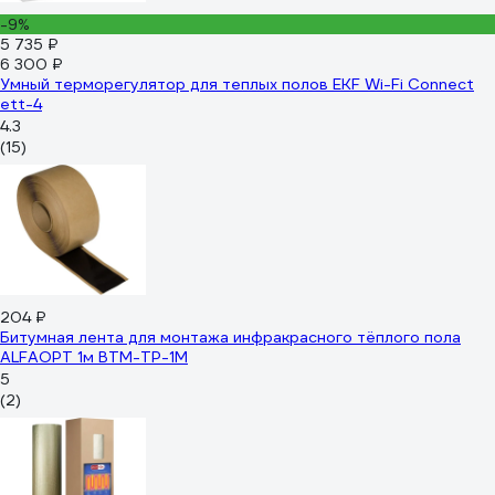
-9%
5 735 ₽
6 300 ₽
Умный терморегулятор для теплых полов EKF Wi-Fi Connect
ett-4
4.3
(15)
204 ₽
Битумная лента для монтажа инфракрасного тёплого пола
ALFAOPT 1м BTM-TP-1M
5
(2)