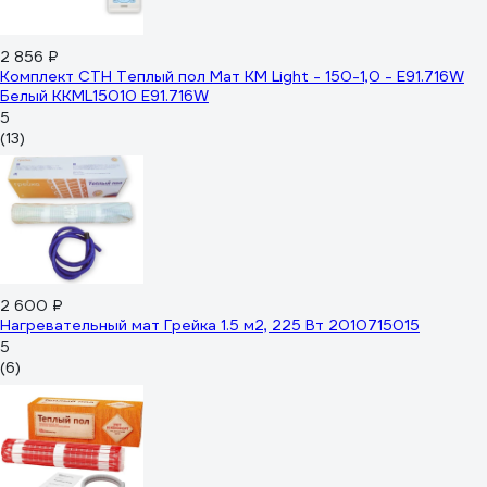
2 856 ₽
Комплект СТН Теплый пол Мат КМ Light - 150-1,0 - E91.716W
Белый ККМL15010 E91.716W
5
(13)
2 600 ₽
Нагревательный мат Грейка 1.5 м2, 225 Вт 2010715015
5
(6)