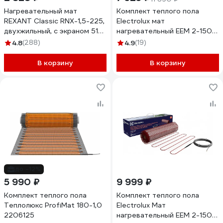
Нагревательный мат
Комплект теплого пола
REXANT Classic RNX-1,5-225,
Electrolux мат
двухжильный, с экраном 51-
нагревательный EEM 2-150-
0503-2
3 НС-1105886
4.8
(288)
4.9
(19)
В корзину
В корзину
до -12%
5 990 ₽
9 999 ₽
Комплект теплого пола
Комплект теплого пола
Теплолюкс ProfiMat 180-1,0
Electrolux Мат
2206125
нагревательный EEM 2-150-