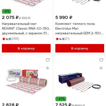
-6%
2 075 ₽
5 990 ₽
2 199 ₽
Нагревательный мат
Комплект теплого пола
REXANT Classic RNX-1,0-150,
Electrolux Мат
двухжильный, с экраном 51-
нагревательный EEM 2-150-1
0502-2
НС-1105878
4.8
(288)
4.9
(21)
В корзину
В корзину
-37%
2 828 ₽
7 525 ₽
11 890 ₽