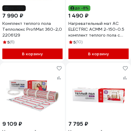
до -12%
до -8%
7 990 ₽
1 490 ₽
Комплект теплого пола
Нагревательный мат AC
Теплолюкс ProfiMat 360-2,0
ELECTRIC ACМM 2-150-0.5
2206129
комплект теплого пола с
терморегулятором
5
(6)
5
(10)
НС-1307388
В корзину
В корзину
9 109 ₽
7 795 ₽