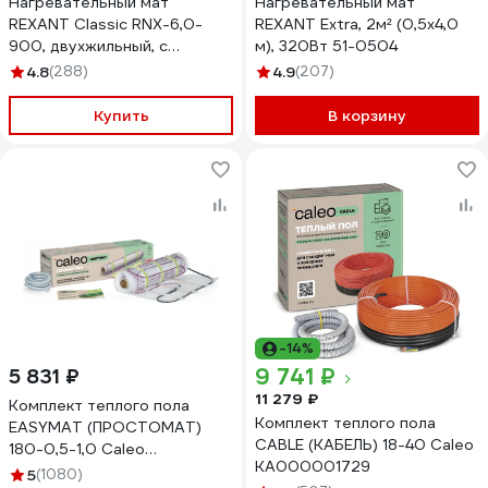
Нагревательный мат
Нагревательный мат
REXANT Classic RNX-6,0-
REXANT Extra, 2м² (0,5x4,0
900, двухжильный, с
м), 320Вт 51-0504
экраном 51-0510-2
4.8
(288)
4.9
(207)
Купить
В корзину
-14%
9 741 ₽
5 831 ₽
11 279 ₽
Комплект теплого пола
Комплект теплого пола
EASYMAT (ПРОСТОМАТ)
CABLE (КАБЕЛЬ) 18-40 Caleo
180-0,5-1,0 Caleo
КА000001729
УП-00000365
5
(1080)