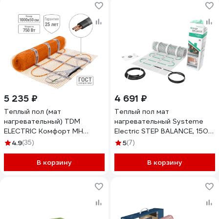
5 235 ₽
4 691 ₽
Теплый пол (мат
Теплый пол мат
нагревательный) TDM
нагревательный Systeme
ELECTRIC Комфорт МН
Electric STEP BALANCE, 150
двухжильный, 5 кв. м, 750 Вт
Вт/м2, 225 Вт, 1,5 м2
4.9
(35)
5
(7)
SQ2501-0005
SBM150015
В корзину
В корзину