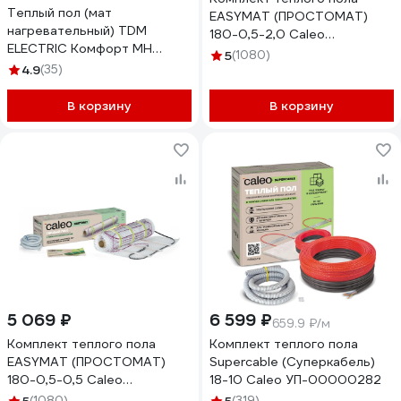
Теплый пол (мат
EASYMAT (ПРОСТОМАТ)
нагревательный) TDM
180-0,5-2,0 Caleo
ELECTRIC Комфорт МН
УП-00000367
5
(1080)
двухжильный, 4 кв. м, 600 Вт
4.9
(35)
SQ2501-0004
В корзину
В корзину
5 069 ₽
6 599 ₽
659.9 ₽/м
Комплект теплого пола
Комплект теплого пола
EASYMAT (ПРОСТОМАТ)
Supercable (Суперкабель)
180-0,5-0,5 Caleo
18-10 Caleo УП-00000282
УП-00000364
(1080)
(319)