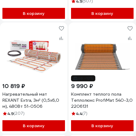
4.9
(507)
В корзину
В корзину
до -12%
10 819 ₽
9 990 ₽
Нагревательный мат
Комплект теплого пола
REXANT Extra, 3м² (0,5x6,0
Теплолюкс ProfiMat 540-3,0
м), 480Вт 51-0506
2206131
4.9
(207)
4.4
(7)
В корзину
В корзину