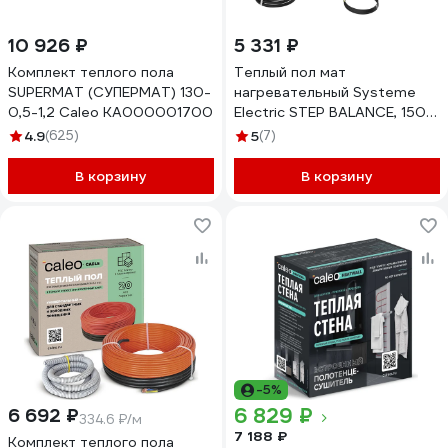
10 926 ₽
5 331 ₽
Комплект теплого пола
Теплый пол мат
SUPERMAT (СУПЕРМАТ) 130-
нагревательный Systeme
0,5-1,2 Caleo КА000001700
Electric STEP BALANCE, 150
Вт/м2, 300 Вт, 2 м2
4.9
(625)
5
(7)
SBM150020
В корзину
В корзину
-5%
6 829 ₽
6 692 ₽
334.6 ₽/м
7 188 ₽
Комплект теплого пола