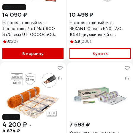
до -13%
14 090 ₽
10 498 ₽
Нагревательный мат
Нагревательный мат
Теплолюкс ProfiMat 900
REXANT Classic RNX -7,0-
Вт/5 кв.м UT-00004506
1050 двухжильный с
100035700700
экраном 51-0512-2
5
(22)
4.8
(288)
В корзину
Купить
-14%
4 200 ₽
7 593 ₽
4 874 ₽
Комплект теплого пола