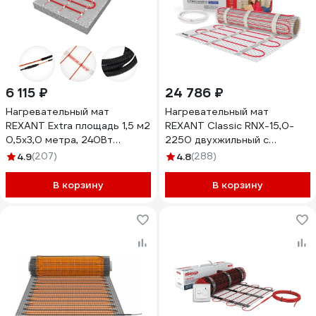
6 115 ₽
24 786 ₽
Нагревательный мат
Нагревательный мат
REXANT Extra площадь 1,5 м2
REXANT Classic RNX-15,0-
0,5x3,0 метра, 240Вт
2250 двухжильный с
двухжильный 51-0503
экраном 51-0527-2
4.9
(207)
4.8
(288)
В корзину
В корзину