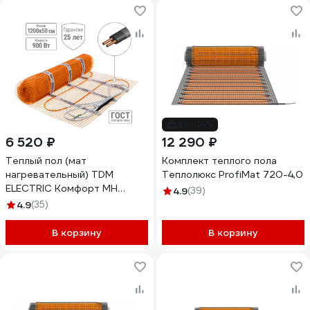
до -14%
6 520 ₽
12 290 ₽
Теплый пол (мат
Комплект теплого пола
нагревательный) TDM
Теплолюкс ProfiMat 720-4,0
ELECTRIC Комфорт МН
4.9
(39)
двухжильный, 6 кв. м, 900 Вт
4.9
(35)
SQ2501-0006
В корзину
В корзину