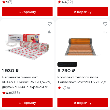
2 НС-1105882
5
(7)
4.4
(22)
В корзину
В корзину
до -13%
1 930 ₽
6 790 ₽
Нагревательный мат
Комплект теплого пола
REXANT Classic RNX-0,5-75,
Теплолюкс ProfiMat 270-1,5
двухжильный, с экраном 51-
5
(24)
0501-2
4.8
(288)
В корзину
В корзину