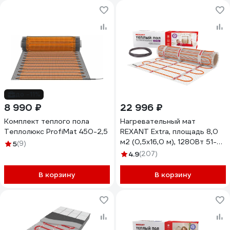
до -11%
8 990 ₽
22 996 ₽
Комплект теплого пола
Нагревательный мат
Теплолюкс ProfiMat 450-2,5
REXANT Extra, площадь 8,0
м2 (0,5x16,0 м), 1280Вт 51-
5
(9)
0516
4.9
(207)
В корзину
В корзину