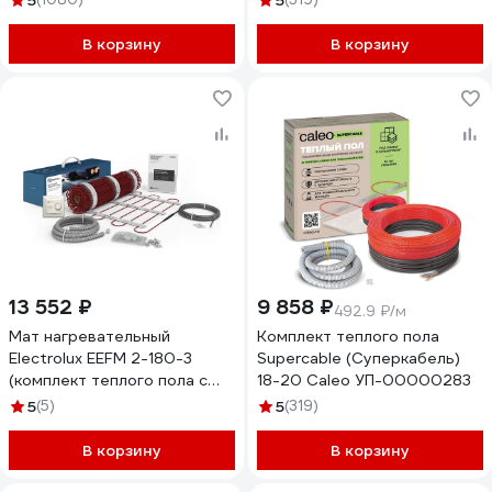
5
5
В корзину
В корзину
13 552 ₽
9 858 ₽
492.9 ₽/м
Мат нагревательный
Комплект теплого пола
Electrolux EEFM 2-180-3
Supercable (Суперкабель)
(комплект теплого пола c
18-20 Caleo УП-00000283
терморегулятором)
5
(5)
5
(319)
НС-1432023
В корзину
В корзину