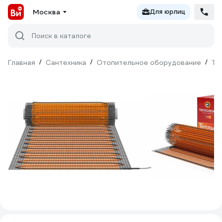
Москва
Для юрлиц
Поиск в каталоге
Главная
/
Сантехника
/
Отопительное оборудование
/
Те