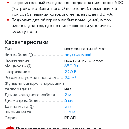
Нагревательный мат должен подключаться через УЗО
(Устройство Защитного Отключения), номинальный
ток срабатывания которого не превышает 30 мА;
Подходит для обогрева любых помещений, в том
числе и для тех, где нет возможности увеличить
высоту пола.
Характеристики
Тип
нагревательный мат
Вид кабеля
двухжильный
Применение
под плитку, стяжку
Мощность
450 Вт
Напряжение
220 В
Рекомендуемая площадь
2.5 м²
Функция саморегулирования
теплоотдачи
нет
Длина холодного кабеля
2 м
Диаметр кабеля
4 мм
Длина мата
5 м
Ширина мата
0.5 м
Серия
PROFI
Пожизненная гарантия производителя