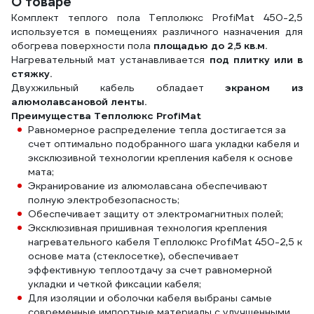
О товаре
Комплект теплого пола Теплолюкс ProfiMat 450-2,5
используется в помещениях различного назначения для
обогрева поверхности пола
площадью до 2,5 кв.м.
Нагревательный мат устанавливается
под плитку или в
стяжку.
Двухжильный кабель обладает
экраном из
алюмолавсановой ленты.
Преимущества Теплолюкс ProfiMat
Равномерное распределение тепла достигается за
счет оптимально подобранного шага укладки кабеля и
эксклюзивной технологии крепления кабеля к основе
мата;
Экранирование из алюмолавсана обеспечивают
полную электробезопасность;
Обеспечивает защиту от электромагнитных полей;
Эксклюзивная пришивная технология крепления
нагревательного кабеля Теплолюкс ProfiMat 450-2,5 к
основе мата (стеклосетке), обеспечивает
эффективную теплоотдачу за счет равномерной
укладки и четкой фиксации кабеля;
Для изоляции и оболочки кабеля выбраны самые
современные импортные материалы с улучшенными