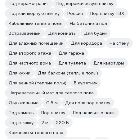
Под керамогранит
Под керамическую плитку
Под клинкерную плитку
Россия
Под плитку ПВХ
Кабельные теплые полы
На бетонный пол
Встраиваемый
Для комнаты
Для будки
Для влажных помещений
Для коридора
На стену
Для второго этажа
Для гаража
Для частного дома
Для туалета
Для квартиры
Для кухни
Для балкона (теплые полы)
Для ванной (теплые полы)
В курятник
Нагревательный мат для теплого пола
Двухжильные
0.5 м
Для пола под плитку
Под камень
Под плитку
Под наливные полы
Под стяжку
2 м
220 В
Комплекты теплого пола