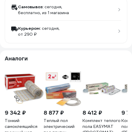
Самовывоз:
сегодня,
бесплатно
, из 1 магазина
Курьером:
сегодня,
от 290 ₽
Аналоги
9 342 ₽
8 877 ₽
8 412 ₽
9 7
Тонкий
Теплый пол
Комплект теплого
Комп
самоклеящийся
электрический
пола EASYMAT
пола