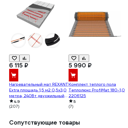
6 115 ₽
5 990 ₽
Нагревательный мат REXANT
Комплект теплого пола
Extra площадь 1,5 м2 0,5x3,0
Теплолюкс ProfiMat 180-1,0
метра, 240Вт двухжильный
2206125
51-0503
4.9
5
(207)
(7)
Сопутствующие товары