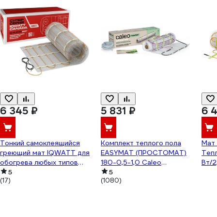
6 345 ₽
5 831 ₽
6 
Тонкий самоклеящийся
Комплект теплого пола
Мат
греющий мат IQWATT для
EASYMAT (ПРОСТОМАТ)
Теп
обогрева любых типов
180-0,5-1,0 Caleo
Вт/2
напольных покрытий IQ
5
УП-00000365
5
(17)
(1080)
FLOOR MAT 150 Вт - 1,0 м.кв.
102