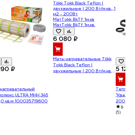
6 080 ₽
Маты нагревательные Tökk
Tokk Black Teflon |
490 ₽
5 129 
двухжильные | 200 Вт/м.кв., 1
м2 - 200Вт
МатTokk_BkTf_1м.кв
 нагревательный
МатTokk_BkTf_1м.кв.
Теплый 
лолюкс ULTRA МНН 345
"Квадрат
,0 кв.м 100035719600
200-1,0 
5
(5)