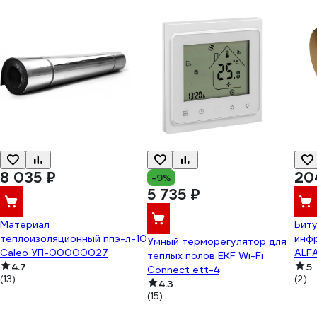
8 035 ₽
20
-9%
5 735 ₽
Материал
Биту
теплоизоляционный ппэ-л-10
инфр
Умный терморегулятор для
Caleo УП-00000027
ALF
теплых полов EKF Wi-Fi
4.7
5
Connect ett-4
(13)
(2)
4.3
(15)