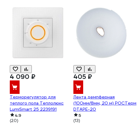
4 090 ₽
405 ₽
Терморегулятор для
Лента демпферная
теплого пола Теплолюкс
(100мм/8мм, 20 м) РОСТерм
LumiSmart 25 2239191
DTAPE-20
4.9
5
(20)
(13)