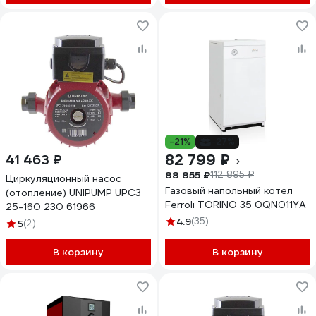
-21%
-27%
82 799 ₽
41 463 ₽
88 855 ₽
112 895 ₽
Циркуляционный насос
Газовый напольный котел
(отопление) UNIPUMP UPC3
Ferroli TORINO 35 0QN011YA
25-160 230 61966
4.9
(35)
5
(2)
В корзину
В корзину