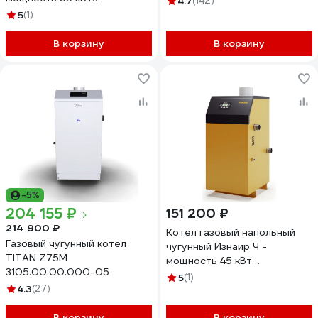
4.7
(142)
4687205582362
5
(1)
В корзину
В корзину
-5%
204 155 ₽
151 200 ₽
214 900 ₽
Котел газовый напольный
Газовый чугунный котел
чугунный Изнаир Ч -
TITAN Z75M
мощность 45 кВт
3105.00.00.000-05
4687205582355
5
(1)
4.3
(27)
В корзину
В корзину