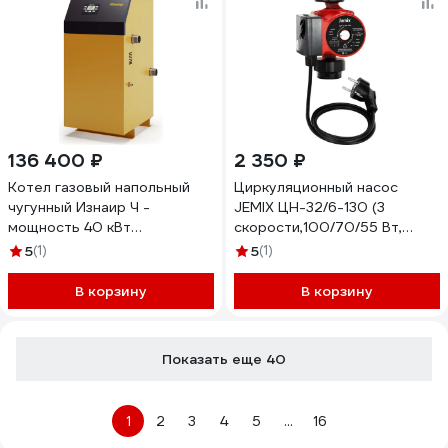
136 400 ₽
2 350 ₽
Котел газовый напольный
Циркуляционный насос
чугунный Изнаир Ч -
JEMIX ЦН-32/6-130 (3
мощность 40 кВт
скорости,100/70/55 Вт,
4687205582348
производ. 55/48/36 л/мин.)
5
(1)
5
(1)
В корзину
В корзину
Показать еще 40
1
2
3
4
5
...
16