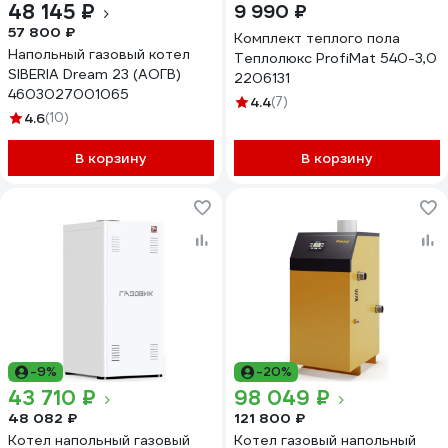
48 145 ₽
9 990 ₽
57 800 ₽
Комплект теплого пола
Напольный газовый котел
Теплолюкс ProfiMat 540-3,0
SIBERIA Dream 23 (АОГВ)
2206131
4603027001065
4.4
(7)
4.6
(10)
В корзину
В корзину
-9%
-20%
43 710 ₽
98 049 ₽
48 082 ₽
121 800 ₽
Котел напольный газовый
Котел газовый напольный