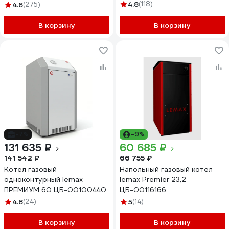
4.8
(118)
4.6
(275)
В корзину
В корзину
-7%
-9%
131 635 ₽
60 685 ₽
141 542 ₽
66 755 ₽
Котёл газовый
Напольный газовый котёл
одноконтурный lemax
lemax Premier 23,2
ПРЕМИУМ 60 ЦБ-00100440
ЦБ-00116166
4.8
(24)
5
(14)
В корзину
В корзину