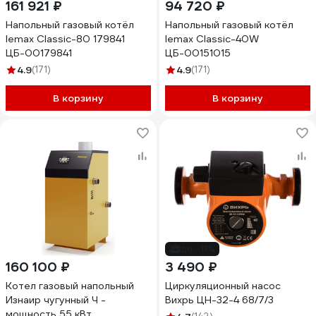
161 921 ₽
94 720 ₽
Напольный газовый котёл
Напольный газовый котёл
lemax Classic-80 179841
lemax Classic-40W
ЦБ-00179841
ЦБ-00151015
4.9
(171)
4.9
(171)
В корзину
В корзину
до -11%
160 100 ₽
3 490 ₽
Котел газовый напольный
Циркуляционный насос
Изнаир чугунный Ч -
Вихрь ЦН-32-4 68/7/3
мощность 55 кВт