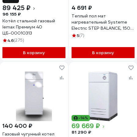
89 425 ₽
4 691 ₽
96 155 ₽
Теплый пол мат
Котёл стальной газовый
нагревательный Systeme
lemax Премиум 40
Electric STEP BALANCE, 150
ЦБ-00010313
Вт/м2, 225 Вт, 1,5 м2
5
(7)
4.6
(275)
SBM150015
В корзину
В корзину
-14%
69 669 ₽
140 400 ₽
81 290 ₽
Газовый чугунный котел