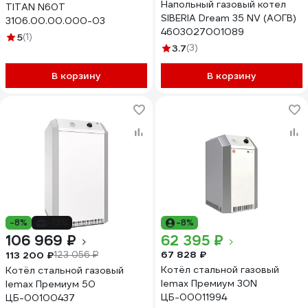
Напольный газовый котел
TITAN N60T
SIBERIA Dream 35 NV (АОГВ)
3106.00.00.000-03
4603027001089
5
(1)
3.7
(3)
В корзину
В корзину
-8%
-13%
-8%
106 969 ₽
62 395 ₽
67 828 ₽
113 200 ₽
123 056 ₽
Котёл стальной газовый
Котёл стальной газовый
lemax Премиум 30N
lemax Премиум 50
ЦБ-00011994
ЦБ-00100437