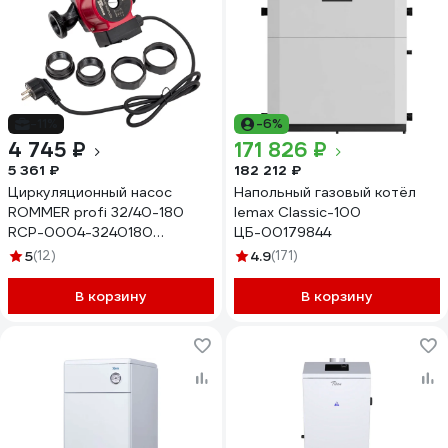
-11%
-6%
4 745 ₽
171 826 ₽
5 361 ₽
182 212 ₽
Циркуляционный насос
Напольный газовый котёл
ROMMER profi 32/40-180
lemax Classic-100
RCP-0004-3240180
ЦБ-00179844
RG0091N6E5P3UI
5
(12)
4.9
(171)
В корзину
В корзину