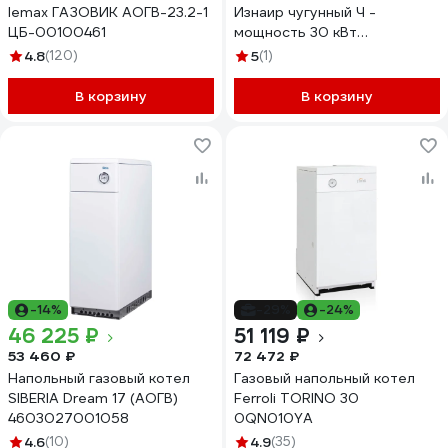
lemax ГАЗОВИК АОГВ-23.2-1
Изнаир чугунный Ч -
ЦБ-00100461
мощность 30 кВт
4687205582331
4.8
(120)
5
(1)
В корзину
В корзину
-14%
-29%
-24%
46 225 ₽
51 119 ₽
53 460 ₽
72 472 ₽
Напольный газовый котел
Газовый напольный котел
SIBERIA Dream 17 (АОГВ)
Ferroli TORINO 30
4603027001058
0QN010YA
4.6
(10)
4.9
(35)