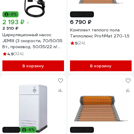
-5%
до -13%
2 193 ₽
6 790 ₽
2 310 ₽
Комплект теплого пола
Циркуляционный насос
Теплолюкс ProfiMat 270-1,5
JEMIX (3 скорости, 70/50/35
5
(24)
Вт., производ. 50/35/22 л/
мин.) ЦН-25/4-180
4.9
(324)
В корзину
В корзину
-17%
-6%
до -12%