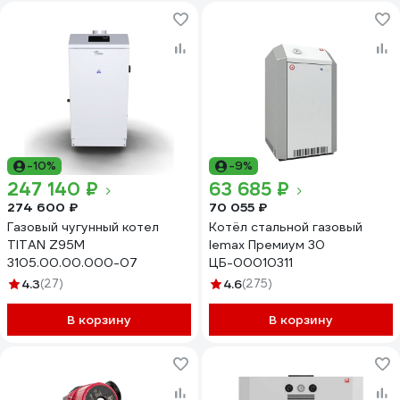
-10%
-9%
247 140 ₽
63 685 ₽
274 600 ₽
70 055 ₽
Газовый чугунный котел
Котёл стальной газовый
TITAN Z95M
lemax Премиум 30
3105.00.00.000-07
ЦБ-00010311
4.3
(27)
4.6
(275)
В корзину
В корзину