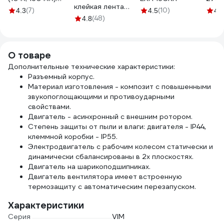
клейкая лента
Diaflex
5201
(7)
(10)
4.3
4.5
4.6
AVIORA 50 мм, 50
УФ-00000054
(48)
4.8
м 302-047
О товаре
Дополнительные технические характеристики:
Разъемный корпус.
Материал изготовления - композит с повышенными
звукопоглощающими и противоударными
свойствами.
Двигатель - асинхронный с внешним ротором.
Степень защиты от пыли и влаги: двигателя - IP44,
клеммной коробки - IP55.
Электродвигатель с рабочим колесом статически и
динамически сбалансированы в 2х плоскостях.
Двигатель на шарикоподшипниках.
Двигатель вентилятора имеет встроенную
термозащиту с автоматическим перезапуском.
Характеристики
Серия
VIM