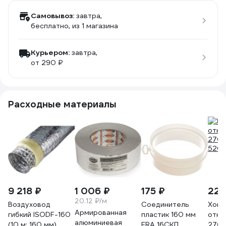
Самовывоз:
завтра,
бесплатно
, из 1 магазина
Курьером:
завтра,
от 290 ₽
Расходные материалы
9 218 ₽
1 006 ₽
175 ₽
224
20.12 ₽/м
Воздуховод
Соединитель
Хому
Армированная
гибкий ISODF-160
пластик 160 мм
откр
алюминиевая
(10 м; 160 мм)
ERA 16СКП
270/