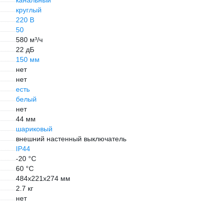
канальный
круглый
220 В
50
580 м³/ч
22 дБ
150 мм
нет
нет
есть
белый
нет
44 мм
шариковый
внешний настенный выключатель
IP44
-20 °С
60 °С
484х221х274 мм
2.7 кг
нет