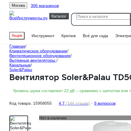
306 магазинов
Москва
Каталог
Акции
Инструмент
Крепеж
Всё для сада
Электри
Главная
/
Климатическое оборудование
/
Вентиляционное оборудование
/
Вытяжные вентиляторы
/
Канальные
/
Soler&Palau
Вентилятор Soler&Palau TD5
Уровень шума составляет 22 дБ – сравнимо с шепотом или 
Код товара:
15958055
4.7
(144 отзыва)
9 вопросов
Нет в наличии