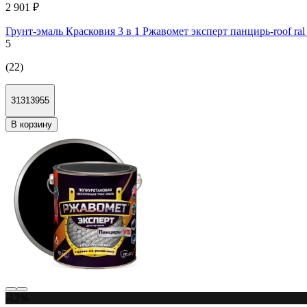
2 901 ₽
Грунт-эмаль Красковия 3 в 1 Ржавомет эксперт панцирь-roof ra
5
(22)
31313955
В корзину
-12%