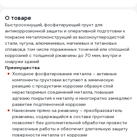
4690417091850
Mr.Bond 700
4-52
MB402700650
О товаре
Быстросохнущий, фосфатирующий грунт для
антикоррозионной защиты и оперативной подготовки к
покраске металлоконструкций из высокоуглеродистой
стали, чугуна, алюминиевых, магниевых и титановых
сплавов,в том числе пораженных точечной или сплошной
коррозией c толщиной ржавчины до 70 мкм, внутри и
снаружи зданий
Преимущества
Холодное фосфатирование металла – активные
компоненты грунтовки вступают в химическую
реакцию с продуктами коррозии образуя слой
нерастворимых соединений металла, повышая
адгезию покрытия к металлу и многократно замедляют
развитие подпленочной коррозии
Нанесение прямо на ржавчину – преобразователь
ржавчины, содержащийся в составе грунтовки
позволяет без дополнительной обработки провести
окрасочные работы и обеспечит длительную защиту
поверхности металла от коррозии