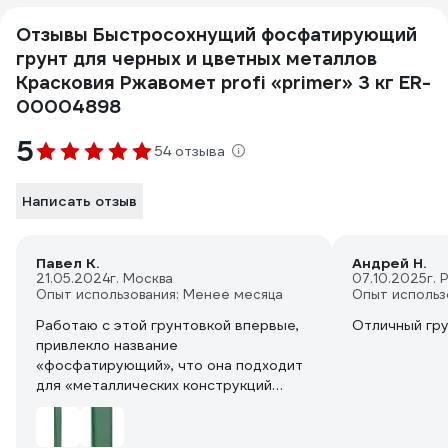
Отзывы Быстросохнущий фосфатирующий
грунт для черных и цветных металлов
Красковия Ржавомет profi «primer» 3 кг ER-
00004898
5
54 отзыва
Написать отзыв
Павел К.
Андрей Н.
21.05.2024
г. Москва
07.10.2025
г.
Опыт использования: Менее месяца
Опыт использ
Работаю с этой грунтовкой впервые,
Отличный гр
привлекло название
«фосфатирующий», что она подходит
для «металлических конструкций
ответственного назначения» и даже
может применяться в мороз до -10,
что ее не нужно сушить целые сутки.