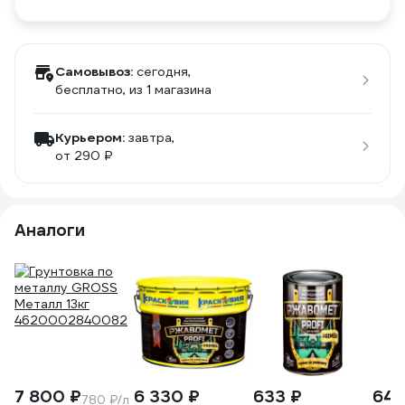
Самовывоз:
сегодня,
бесплатно
, из 1 магазина
Курьером:
завтра,
от 290 ₽
Аналоги
7 800 ₽
6 330 ₽
633 ₽
645
780 ₽/л