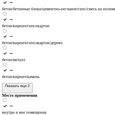
бетон/бетонные блоки/цементно-песчаное/гипс/смесь на полим
бетон/кирпич/гипсокартон
бетон/кирпич/гипсокартон/дерево
бетон/металл
бетон/кирпич/камень
Показать еще 2
Место применения
внутри и вне помещения