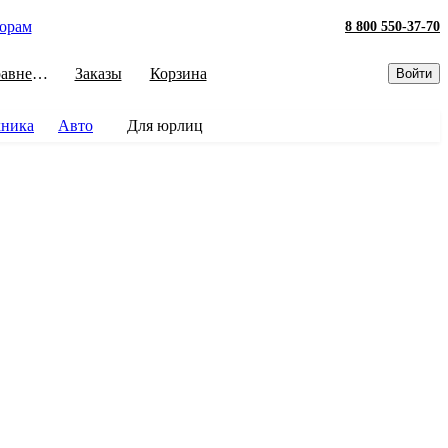
орам
8 800 550-37-70
Сравнение
Заказы
Корзина
Войти
хника
Авто
Для юрлиц